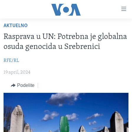
Linkovi
Idi
na
AKTUELNO
glavni
NASLOVNA
sadržaj
Rasprava u UN: Potrebna je globalna
RUBRIKE
Idi
osuda genocida u Srebrenici
na
TV PROGRAM
AMERIKA
glavnu
RFE/RL
BALKAN
OTVORENI STUDIO
navigaciju
Learning English
Idi
19 april, 2024
GLOBALNE TEME
IZ AMERIKE
na
PRATITE NAS
EKONOMIJA
Podelite
pretragu
NAUKA I TEHNOLOGIJA
MEDICINA
Jezici
KULTURA
DRUŠTVO