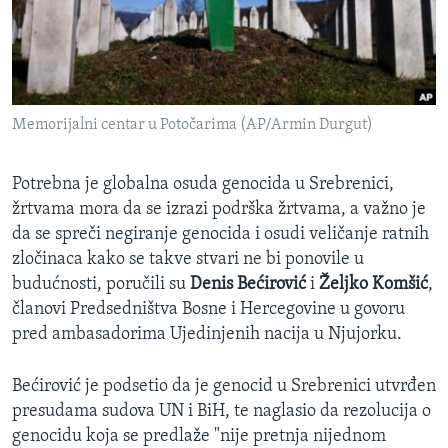
SPORT
INTERVJU
Memorijalni centar u Potočarima (AP/Armin Durgut)
Potrebna je globalna osuda genocida u Srebrenici,
žrtvama mora da se izrazi podrška žrtvama, a važno je
da se spreči negiranje genocida i osudi veličanje ratnih
zločinaca kako se takve stvari ne bi ponovile u
budućnosti, poručili su
Denis Bećirović
i
Željko Komšić
,
članovi Predsedništva Bosne i Hercegovine u govoru
pred ambasadorima Ujedinjenih nacija u Njujorku.
Bećirović je podsetio da je genocid u Srebrenici utvrđen
presudama sudova UN i BiH, te naglasio da rezolucija o
genocidu koja se predlaže "nije pretnja nijednom