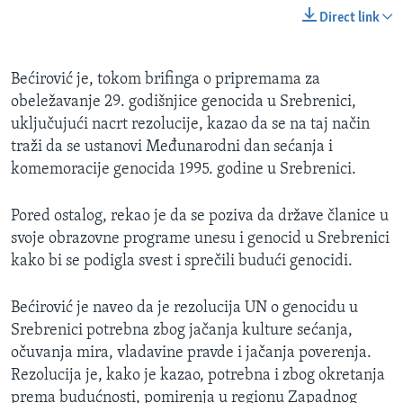
Direct link
Bećirović je, tokom brifinga o pripremama za
obeležavanje 29. godišnjice genocida u Srebrenici,
uključujući nacrt rezolucije, kazao da se na taj način
traži da se ustanovi Međunarodni dan sećanja i
komemoracije genocida 1995. godine u Srebrenici.
Pored ostalog, rekao je da se poziva da države članice u
svoje obrazovne programe unesu i genocid u Srebrenici
kako bi se podigla svest i sprečili budući genocidi.
Bećirović je naveo da je rezolucija UN o genocidu u
Srebrenici potrebna zbog jačanja kulture sećanja,
očuvanja mira, vladavine pravde i jačanja poverenja.
Rezolucija je, kako je kazao, potrebna i zbog okretanja
prema budućnosti, pomirenja u regionu Zapadnog