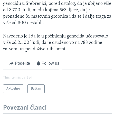
genocidu u Srebrenici, pored ostalog, da je ubijeno više
od 8.700 ljudi, među kojima 563 djece, da je
pronađeno 85 masovnih grobnica i da se i dalje traga za
više od 800 nestalih.
Navedeno je i da je u počinjenju genocida učestvovalo
više od 2.500 ljudi, da je osuđeno 75 na 783 godine
zatvora, uz pet doživotnih kazni.
Podelite
Follow us
This item is part of
Aktuelno
Balkan
Povezani članci