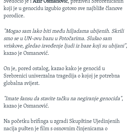
Svedočio je i
Azir Osmanović
, preživeli Srebreničanin
koji je u genocidu izgubio gotovo sve najbliže članove
porodice.
"Mogao sam lako biti među hiljadama ubijenih. Skrili
smo se u UN-ovu bazu u Potočarima. Slušao sam
vriskove, gledao izvođenje ljudi iz baze koji su ubijani"
,
kazao je Osmanović.
On je, pored ostalog, kazao kako je genocid u
Srebrenici univerzalna tragedija o kojoj je potrebna
globalna svijest.
"Imate šansu da stavite tačku na negiranje genocida"
,
kazao je Osmanović.
Na početku brifinga u zgradi Skupštine Ujedinjenih
nacija pušten je film s osnovnim činjenicama o