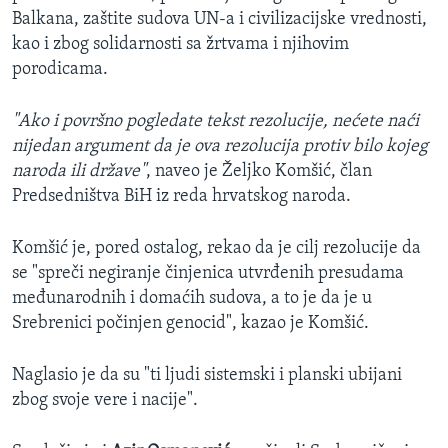
Balkana, zaštite sudova UN-a i civilizacijske vrednosti,
kao i zbog solidarnosti sa žrtvama i njihovim
porodicama.
"Ako i površno pogledate tekst rezolucije, nećete naći
nijedan argument da je ova rezolucija protiv bilo kojeg
naroda ili države"
, naveo je Željko Komšić, član
Predsedništva BiH iz reda hrvatskog naroda.
Komšić je, pored ostalog, rekao da je cilj rezolucije da
se "spreči negiranje činjenica utvrđenih presudama
međunarodnih i domaćih sudova, a to je da je u
Srebrenici počinjen genocid", kazao je Komšić.
Naglasio je da su "ti ljudi sistemski i planski ubijani
zbog svoje vere i nacije".