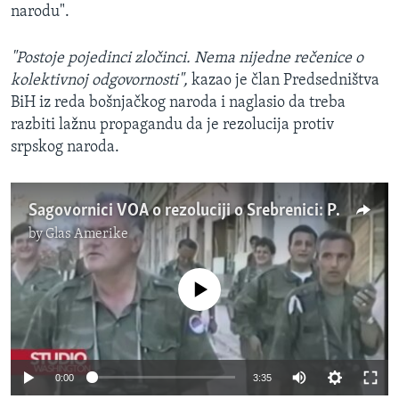
narodu".
"Postoje pojedinci zločinci. Nema nijedne rečenice o
kolektivnoj odgovornosti",
kazao je član Predsedništva
BiH iz reda bošnjačkog naroda i naglasio da treba
razbiti lažnu propagandu da je rezolucija protiv
srpskog naroda.
Sagovornici VOA o rezoluciji o Srebrenici: Počinjeni genocid je historijska i pravna činjenica
by
Glas Amerike
No media source currently available
0:00
3:35