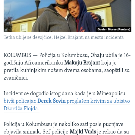
SPORT
INTERVJU
Tetka ubijene devojčice, Hejzel Brajant, na mestu incidenta
KOLUMBUS —
Policija u Kolumbusu, Ohaju ubila je 16-
godišnju Afroamerikanku
Makaju Brajant
koja je
pretila kuhinjskim nožem dvema osobama, saopštili su
zvaničnici.
Incident se dogodio istog dana kada je u Mineapolisu
bivši policajac
Derek Šovin
proglašen krivim za ubistvo
Džordža Flojda.
Policija u Kolumbusu je nekoliko sati posle pucnjave
objavila snimak. Šef policije
Majkl Vuds
je rekao da su