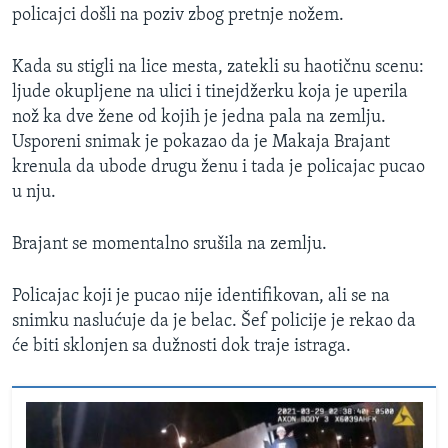
policajci došli na poziv zbog pretnje nožem.
Kada su stigli na lice mesta, zatekli su haotičnu scenu:
ljude okupljene na ulici i tinejdžerku koja je uperila
nož ka dve žene od kojih je jedna pala na zemlju.
Usporeni snimak je pokazao da je Makaja Brajant
krenula da ubode drugu ženu i tada je policajac pucao
u nju.
Brajant se momentalno srušila na zemlju.
Policajac koji je pucao nije identifikovan, ali se na
snimku naslućuje da je belac. Šef policije je rekao da
će biti sklonjen sa dužnosti dok traje istraga.