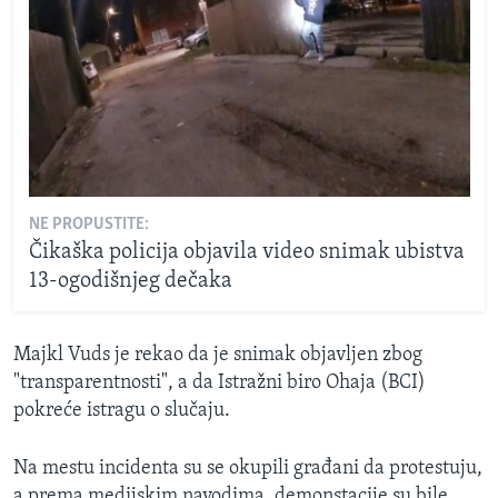
NE PROPUSTITE:
Čikaška policija objavila video snimak ubistva
13-ogodišnjeg dečaka
Majkl Vuds je rekao da je snimak objavljen zbog
"transparentnosti", a da Istražni biro Ohaja (BCI)
pokreće istragu o slučaju.
Na mestu incidenta su se okupili građani da protestuju,
a prema medijskim navodima, demonstacije su bile