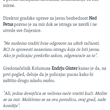
mirne.
Direktor gradske uprave za javnu bezbednost
Ned
Petus
pozvao je na mir dok se istraga ne završi i ne
utvrde sve činjenice.
"Ne možemo tražiti brze odgovore na uštrb tačnosti.
BCI će sprovesti nezavisnu istragu koja će biti javna.
Ako je policajac prekršio zakon, odgovaraće za to".
Gradonačelnik Kolumusa
Endrju Ginter
kazao je da, na
prvi pogled, deluje da je policajac pucao kako bi
zaštitio drugu mladu osobu.
"Ali, jedna devojčica se večeras neće vratiti kući. Molite
se za mir. Molićemo se za ovu porodicu, ovaj grad, naše
komšije".