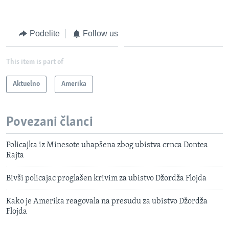
Podelite
Follow us
This item is part of
Aktuelno
Amerika
Povezani članci
Policajka iz Minesote uhapšena zbog ubistva crnca Dontea
Rajta
Bivši policajac proglašen krivim za ubistvo Džordža Flojda
Kako je Amerika reagovala na presudu za ubistvo Džordža
Flojda