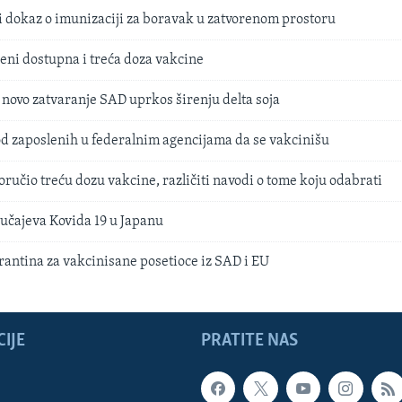
ti dokaz o imunizaciji za boravak u zatvorenom prostoru
eseni dostupna i treća doza vakcine
 novo zatvaranje SAD uprkos širenju delta soja
od zaposlenih u federalnim agencijama da se vakcinišu
oručio treću dozu vakcine, različiti navodi o tome koju odabrati
učajeva Kovida 19 u Japanu
arantina za vakcinisane posetioce iz SAD i EU
IJE
PRATITE NAS