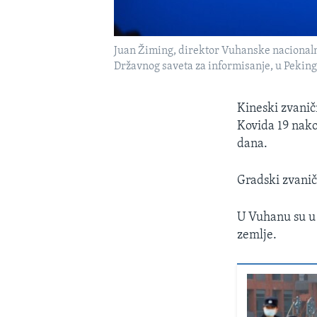
Juan Žiming, direktor Vuhanske nacionalne
Državnog saveta za informisanje, u Pekingu
Kineski zvaničn
Kovida 19 nako
dana.
Gradski zvani
U Vuhanu su u 
zemlje.