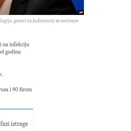
giju, govori na koferenciji za novinare
i na infekciju
od godinu
e.
usa i 90 širom
fazi istrage