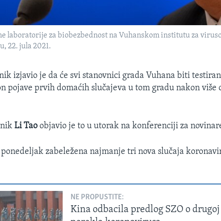
 laboratorije za biobezbednost na Vuhanskom institutu za virusolo
, 22. jula 2021.
ik izjavio je da će svi stanovnici grada Vuhana biti testiran
n pojave prvih domaćih slučajeva u tom gradu nakon više 
čnik
Li Tao
objavio je to u utorak na konferenciji za novinar
ponedeljak zabeležena najmanje tri nova slučaja koronavir
NE PROPUSTITE:
Kina odbacila predlog SZO o drugoj 