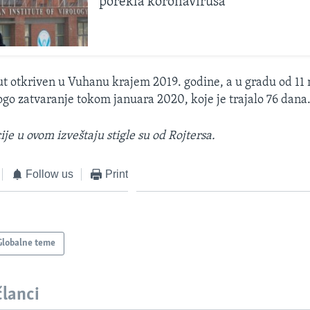
porekla koronavirusa
put otkriven u Vuhanu krajem 2019. godine, a u gradu od 11 
ogo zatvaranje tokom januara 2020, koje je trajalo 76 dana
je u ovom izveštaju stigle su od Rojtersa.
Follow us
Print
Globalne teme
članci