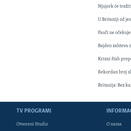
Njujork će traži
U Britaniji od j
Fauči ne očekuje
Bajden zahteva 
Krizni štab prep
Rekordan broj sl
Britanija: Bez k
TV PROGRAMI
INFORMAC
Otvoreni Studio
O nama