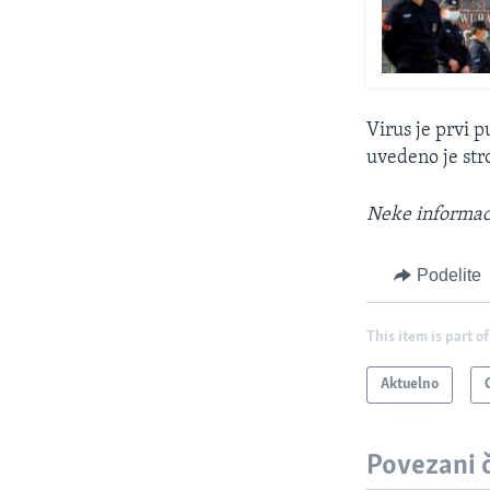
Virus je prvi 
uvedeno je str
Neke informaci
Podelite
This item is part of
Aktuelno
Povezani 