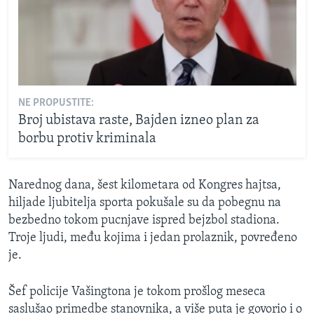
NE PROPUSTITE:
Broj ubistava raste, Bajden izneo plan za
borbu protiv kriminala
Narednog dana, šest kilometara od Kongres hajtsa,
hiljade ljubitelja sporta pokušale su da pobegnu na
bezbedno tokom pucnjave ispred bejzbol stadiona.
Troje ljudi, među kojima i jedan prolaznik, povređeno
je.
Šef policije Vašingtona je tokom prošlog meseca
saslušao primedbe stanovnika, a više puta je govorio i o