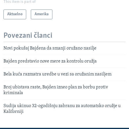
This item is part of
Aktuelno
Amerika
Povezani članci
Novi pokušaj Bajdena da smanji oružano nasilje
Bajden predstavio nove mere za kontrolu oružja
Bela kuća razmatra uredbe u vezi sa oružanim nasiljem
Broj ubistava raste, Bajden izneo plan za borbu protiv
kriminala
Sudija ukinuo 32-ogodišnju zabranu za automatsko oružje u
Kaliforniji