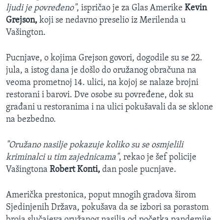
ljudi je povređeno"
, ispričao je za Glas Amerike
Kevin
Grejson,
koji se nedavno preselio iz Merilenda u
Vašington.
Pucnjave, o kojima Grejson govori, dogodile su se 22.
jula, a istog dana je došlo do oružanog obračuna na
veoma prometnoj 14. ulici, na kojoj se nalaze brojni
restorani i barovi. Dve osobe su povređene, dok su
građani u restoranima i na ulici pokušavali da se sklone
na bezbedno.
"Oružano nasilje pokazuje koliko su se osmjelili
kriminalci u tim zajednicama"
, rekao je šef policije
Vašingtona
Robert Konti,
dan posle pucnjave.
Američka prestonica, poput mnogih gradova širom
Sjedinjenih Država, pokušava da se izbori sa porastom
broja slučajeva oružanog nasilja od početka pandemije