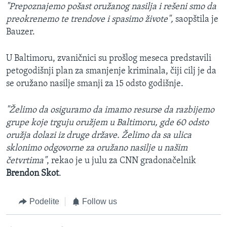
"Prepoznajemo pošast oružanog nasilja i rešeni smo da
preokrenemo te trendove i spasimo živote",
saopštila je
Bauzer.
U Baltimoru, zvaničnici su prošlog meseca predstavili
petogodišnji plan za smanjenje kriminala, čiji cilj je da
se oružano nasilje smanji za 15 odsto godišnje.
"Želimo da osiguramo da imamo resurse da razbijemo
grupe koje trguju oružjem u Baltimoru, gde 60 odsto
oružja dolazi iz druge države. Želimo da sa ulica
sklonimo odgovorne za oružano nasilje u našim
četvrtima"
, rekao je u julu za CNN gradonačelnik
Brendon Skot
.
Podelite
Follow us