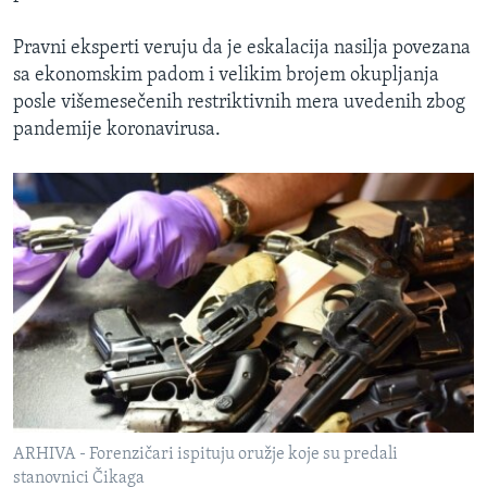
Pravni eksperti veruju da je eskalacija nasilja povezana
sa ekonomskim padom i velikim brojem okupljanja
posle višemesečenih restriktivnih mera uvedenih zbog
pandemije koronavirusa.
ARHIVA - Forenzičari ispituju oružje koje su predali
stanovnici Čikaga