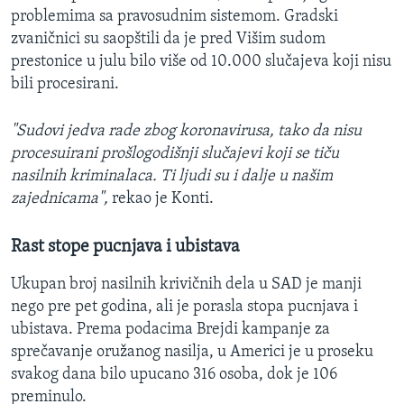
problemima sa pravosudnim sistemom. Gradski
zvaničnici su saopštili da je pred Višim sudom
prestonice u julu bilo više od 10.000 slučajeva koji nisu
bili procesirani.
"Sudovi jedva rade zbog koronavirusa, tako da nisu
procesuirani prošlogodišnji slučajevi koji se tiču
nasilnih kriminalaca. Ti ljudi su i dalje u našim
zajednicama",
rekao je Konti.
Rast stope pucnjava i ubistava
Ukupan broj nasilnih krivičnih dela u SAD je manji
nego pre pet godina, ali je porasla stopa pucnjava i
ubistava. Prema podacima Brejdi kampanje za
sprečavanje oružanog nasilja, u Americi je u proseku
svakog dana bilo upucano 316 osoba, dok je 106
preminulo.