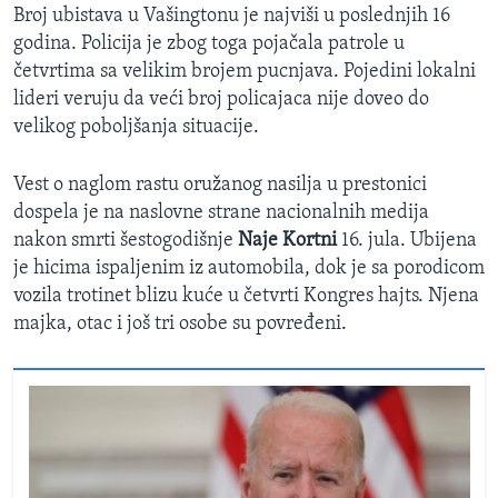
Broj ubistava u Vašingtonu je najviši u poslednjih 16
godina. Policija je zbog toga pojačala patrole u
četvrtima sa velikim brojem pucnjava. Pojedini lokalni
lideri veruju da veći broj policajaca nije doveo do
velikog poboljšanja situacije.
Vest o naglom rastu oružanog nasilja u prestonici
dospela je na naslovne strane nacionalnih medija
nakon smrti šestogodišnje
Naje Kortni
16. jula. Ubijena
je hicima ispaljenim iz automobila, dok je sa porodicom
vozila trotinet blizu kuće u četvrti Kongres hajts. Njena
majka, otac i još tri osobe su povređeni.