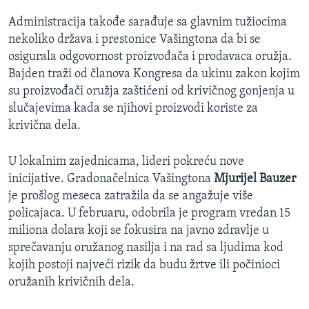
Administracija takođe sarađuje sa glavnim tužiocima
nekoliko država i prestonice Vašingtona da bi se
osigurala odgovornost proizvođača i prodavaca oružja.
Bajden traži od članova Kongresa da ukinu zakon kojim
su proizvođači oružja zaštićeni od krivičnog gonjenja u
slučajevima kada se njihovi proizvodi koriste za
krivična dela.
U lokalnim zajednicama, lideri pokreću nove
inicijative. Gradonačelnica Vašingtona
Mjurijel Bauzer
je prošlog meseca zatražila da se angažuje više
policajaca. U februaru, odobrila je program vredan 15
miliona dolara koji se fokusira na javno zdravlje u
sprečavanju oružanog nasilja i na rad sa ljudima kod
kojih postoji najveći rizik da budu žrtve ili počinioci
oružanih krivičnih dela.