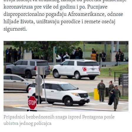
koronavirusa pre više od godinu i po. Pucnjave
disproporcionalno pogađaju Afroamerikance, odnose
hiljade života, uništavaju porodice i remete osećaj
sigurnosti.
Pripadnici bezbednosnih snaga ispred Pentagona posle
ubistva jednog policajca