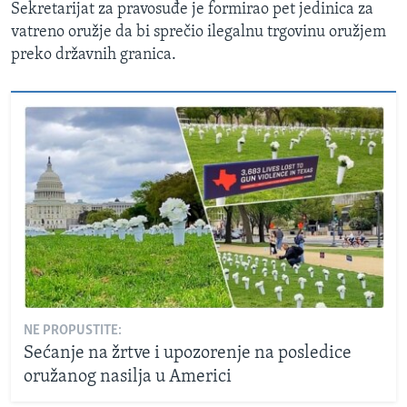
Sekretarijat za pravosuđe je formirao pet jedinica za
vatreno oružje da bi sprečio ilegalnu trgovinu oružjem
preko državnih granica.
NE PROPUSTITE:
Sećanje na žrtve i upozorenje na posledice
oružanog nasilja u Americi