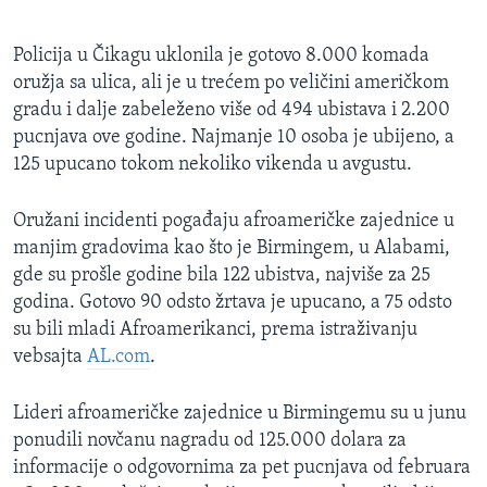
Policija u Čikagu uklonila je gotovo 8.000 komada
oružja sa ulica, ali je u trećem po veličini američkom
gradu i dalje zabeleženo više od 494 ubistava i 2.200
pucnjava ove godine. Najmanje 10 osoba je ubijeno, a
125 upucano tokom nekoliko vikenda u avgustu.
Oružani incidenti pogađaju afroameričke zajednice u
manjim gradovima kao što je Birmingem, u Alabami,
gde su prošle godine bila 122 ubistva, najviše za 25
godina. Gotovo 90 odsto žrtava je upucano, a 75 odsto
su bili mladi Afroamerikanci, prema istraživanju
vebsajta
AL.com
.
Lideri afroameričke zajednice u Birmingemu su u junu
ponudili novčanu nagradu od 125.000 dolara za
informacije o odgovornima za pet pucnjava od februara