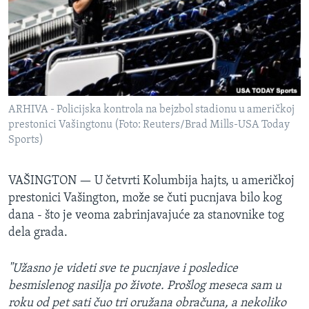
SPORT
INTERVJU
ARHIVA - Policijska kontrola na bejzbol stadionu u američkoj
prestonici Vašingtonu (Foto: Reuters/Brad Mills-USA Today
Sports)
VAŠINGTON —
U četvrti Kolumbija hajts, u američkoj
prestonici Vašington, može se čuti pucnjava bilo kog
dana - što je veoma zabrinjavajuće za stanovnike tog
dela grada.
"Užasno je videti sve te pucnjave i posledice
besmislenog nasilja po živote. Prošlog meseca sam u
roku od pet sati čuo tri oružana obračuna, a nekoliko