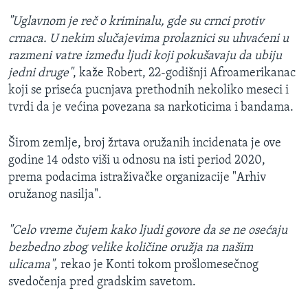
"Uglavnom je reč o kriminalu, gde su crnci protiv
crnaca. U nekim slučajevima prolaznici su uhvaćeni u
razmeni vatre između ljudi koji pokušavaju da ubiju
jedni druge"
, kaže Robert, 22-godišnji Afroamerikanac
koji se priseća pucnjava prethodnih nekoliko meseci i
tvrdi da je većina povezana sa narkoticima i bandama.
​Širom zemlje, broj žrtava oružanih incidenata je ove
godine 14 odsto viši u odnosu na isti period 2020,
prema podacima istraživačke organizacije "Arhiv
oružanog nasilja".
"Celo vreme čujem kako ljudi govore da se ne osećaju
bezbedno zbog velike količine oružja na našim
ulicama"
, rekao je Konti tokom prošlomesečnog
svedočenja pred gradskim savetom.