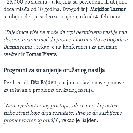
- 25.000 po slučaju - u kojima su povređena ili ubijena
deca mlađa od 10 godina. Dvogodišnji
Mejdžor Tarner
je ubijen dok je sedeo sa majkom u kući 4. februara.
"Zajednica više ne može da trpi besmisleno nasilje nad
decom. Imamo moć da promenimo ono što se događa u
Birmingemu"
, rekao je na konferenciji za novinare
sveštenik
Tomas Bivers.
Programi za smanjenje oružanog nasilja
Predsednik
Džo Bajden
je u julu objavio nove planove
za rešavanje problema oružanog nasilja.
"
Nema jedinstvenog pristupa, ali znamo da postoje
neke stvari koje daju rezultate. Prvo je da suzbijemo
promet vatrenog oružja
", rekao je Bajden.