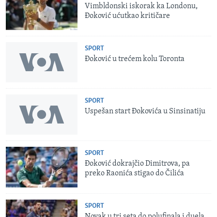
Vimbldonski iskorak ka Londonu,
Đoković ućutkao kritičare
SPORT
Đoković u trećem kolu Toronta
SPORT
Uspešan start Đokovića u Sinsinatiju
SPORT
Đoković dokrajčio Dimitrova, pa
preko Raonića stigao do Čilića
SPORT
Novak u tri seta do polufinala i duela