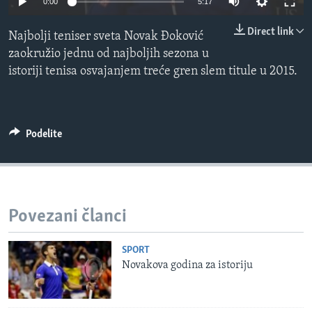
0:00
5:17
SPORT
Direct link
Najbolji teniser sveta Novak Đoković
INTERVJU
zaokružio jednu od najboljih sezona u
istoriji tenisa osvajanjem treće gren slem titule u 2015.
Podelite
Povezani članci
SPORT
Novakova godina za istoriju