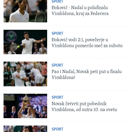
SPORT
Đoković - Nadal u polufinalu
Vimbldona, kraj za Federera
SPORT
Đoković vodi 2:1, povečerje u
Vimbldonu pomerilo meč za subotu
SPORT
Pao i Nadal, Novak peti put u finalu
Vimbldona!
SPORT
Novak četvrti put pobednik
Vimbldona, od sutra 10. na svetu
SPORT