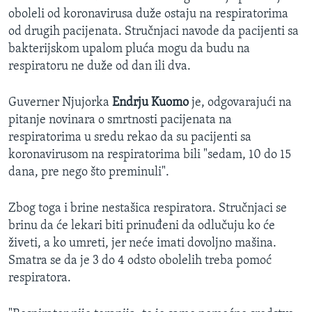
oboleli od koronavirusa duže ostaju na respiratorima
od drugih pacijenata. Stručnjaci navode da pacijenti sa
bakterijskom upalom pluća mogu da budu na
respiratoru ne duže od dan ili dva.
Guverner Njujorka
Endrju Kuomo
je, odgovarajući na
pitanje novinara o smrtnosti pacijenata na
respiratorima u sredu rekao da su pacijenti sa
koronavirusom na respiratorima bili "sedam, 10 do 15
dana, pre nego što preminuli".
Zbog toga i brine nestašica respiratora. Stručnjaci se
brinu da će lekari biti prinuđeni da odlučuju ko će
živeti, a ko umreti, jer neće imati dovoljno mašina.
Smatra se da je 3 do 4 odsto obolelih treba pomoć
respiratora.