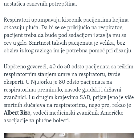
nestašica osnovnih potrepština.
Respiratori upumpavaju kiseonik pacijentima kojima
otkazuju pluća. Da bi se se priključio na respirator,
pacijent treba da bude pod sedacijom i stavlja mu se
cev u grlo. Smrtnost takvih pacijenata je velika, bez
obzira iz kog razloga im je potrebna pomoć pri disanju.
Uopšteno govoreći, 40 do 50 odsto pacijenata sa teškim
respiratornim stanjem umre na respiratoru, tvrde
eksperti. U Njujorku je 80 odsto pacijenata na
respiratorima preminulo, navode gradski i državni
zvančnici. I u drugim krajevima SAD, prijavljeno je više
smrtnih slučajeva na respiratorima, nego pre, rekao je
Albert Rizo
, vodeći medicinski zvaničnik Američke
asocijacije za plućne bolesti.