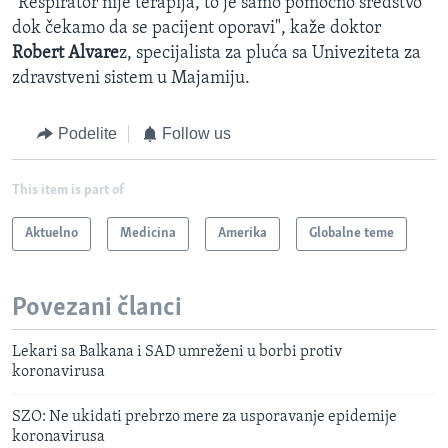
"Respirator nije terapija, to je samo pomoćno sredstvo
dok čekamo da se pacijent oporavi", kaže doktor
Robert Alvare
z, specijalista za pluća sa Univeziteta za
zdravstveni sistem u Majamiju.
Podelite
Follow us
This item is part of
Aktuelno
Medicina
Amerika
Globalne teme
Povezani članci
Lekari sa Balkana i SAD umreženi u borbi protiv
koronavirusa
SZO: Ne ukidati prebrzo mere za usporavanje epidemije
koronavirusa