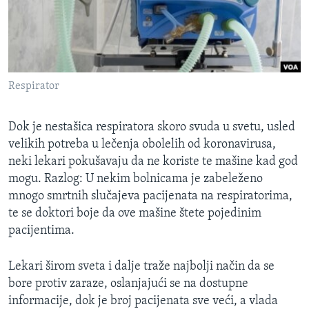
SPORT
INTERVJU
Respirator
Dok je nestašica respiratora skoro svuda u svetu, usled
velikih potreba u lečenja obolelih od koronavirusa,
neki lekari pokušavaju da ne koriste te mašine kad god
mogu. Razlog: U nekim bolnicama je zabeleženo
mnogo smrtnih slučajeva pacijenata na respiratorima,
te se doktori boje da ove mašine štete pojedinim
pacijentima.
Lekari širom sveta i dalje traže najbolji način da se
bore protiv zaraze, oslanjajući se na dostupne
informacije, dok je broj pacijenata sve veći, a vlada