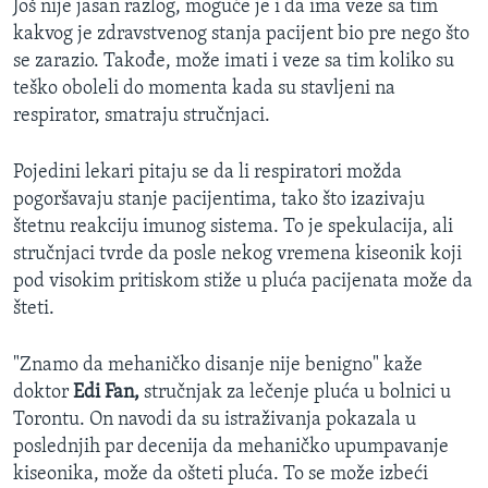
Još nije jasan razlog, moguće je i da ima veze sa tim
kakvog je zdravstvenog stanja pacijent bio pre nego što
se zarazio. Takođe, može imati i veze sa tim koliko su
teško oboleli do momenta kada su stavljeni na
respirator, smatraju stručnjaci.
Pojedini lekari pitaju se da li respiratori možda
pogoršavaju stanje pacijentima, tako što izazivaju
štetnu reakciju imunog sistema. To je spekulacija, ali
stručnjaci tvrde da posle nekog vremena kiseonik koji
pod visokim pritiskom stiže u pluća pacijenata može da
šteti.
"Znamo da mehaničko disanje nije benigno" kaže
doktor
Edi Fan,
stručnjak za lečenje pluća u bolnici u
Torontu. On navodi da su istraživanja pokazala u
poslednjih par decenija da mehaničko upumpavanje
kiseonika, može da ošteti pluća. To se može izbeći