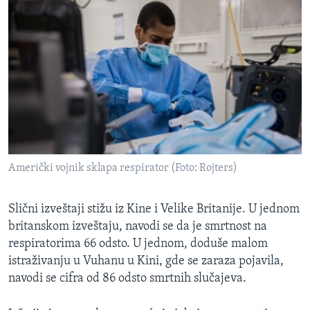
Američki vojnik sklapa respirator (Foto: Rojters)
Slični izveštaji stižu iz Kine i Velike Britanije. U jednom
britanskom izveštaju, navodi se da je smrtnost na
respiratorima 66 odsto. U jednom, doduše malom
istraživanju u Vuhanu u Kini, gde se zaraza pojavila,
navodi se cifra od 86 odsto smrtnih slučajeva.