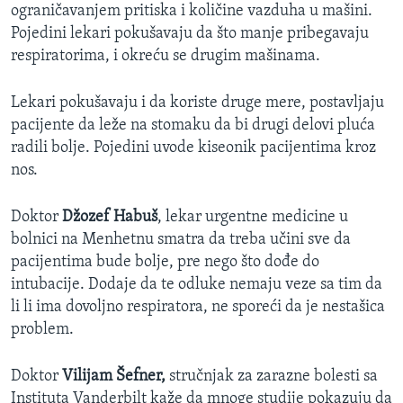
ograničavanjem pritiska i količine vazduha u mašini.
Pojedini lekari pokušavaju da što manje pribegavaju
respiratorima, i okreću se drugim mašinama.
Lekari pokušavaju i da koriste druge mere, postavljaju
pacijente da leže na stomaku da bi drugi delovi pluća
radili bolje. Pojedini uvode kiseonik pacijentima kroz
nos.
Doktor
Džozef Habuš
, lekar urgentne medicine u
bolnici na Menhetnu smatra da treba učini sve da
pacijentima bude bolje, pre nego što dođe do
intubacije. Dodaje da te odluke nemaju veze sa tim da
li li ima dovoljno respiratora, ne sporeći da je nestašica
problem.
Doktor
Vilijam Šefner,
stručnjak za zarazne bolesti sa
Instituta Vanderbilt kaže da mnoge studije pokazuju da