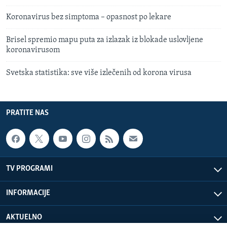
Koronavirus bez simptoma – opasnost po lekare
Brisel spremio mapu puta za izlazak iz blokade uslovljene
koronavirusom
Svetska statistika: sve više izlečenih od korona virusa
PRATITE NAS
TV PROGRAMI
INFORMACIJE
AKTUELNO