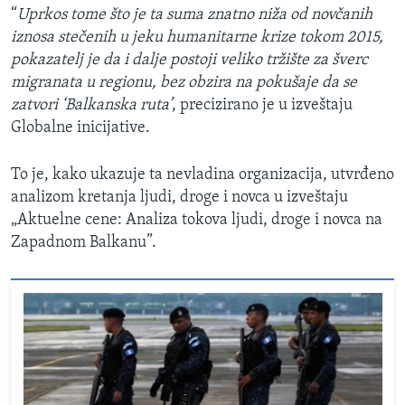
“
Uprkos tome što je ta suma znatno niža od novčanih
iznosa stečenih u jeku humanitarne krize tokom 2015,
pokazatelj je da i dalje postoji veliko tržište za šverc
migranata u regionu, bez obzira na pokušaje da se
zatvori ‘Balkanska ruta’
, precizirano je u izveštaju
Globalne inicijative.
To je, kako ukazuje ta nevladina organizacija, utvrđeno
analizom kretanja ljudi, droge i novca u izveštaju
„Aktuelne cene: Analiza tokova ljudi, droge i novca na
Zapadnom Balkanu”.