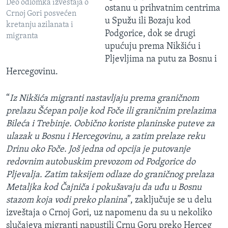
Deo odlomka izveštaja o
ostanu u prihvatnim centrima
Crnoj Gori posvećen
u Spužu ili Bozaju kod
kretanju azilanata i
Podgorice, dok se drugi
migranta
upućuju prema Nikšiću i
Pljevljima na putu za Bosnu i
Hercegovinu.
“
Iz Nikšića migranti nastavljaju prema graničnom
prelazu Šćepan polje kod Foče ili graničnim prelazima
Bileća i Trebinje. Oobično koriste planinske puteve za
ulazak u Bosnu i Hercegovinu, a zatim prelaze reku
Drinu oko Foče. Još jedna od opcija je putovanje
redovnim autobuskim prevozom od Podgorice do
Pljevalja. Zatim taksijem odlaze do graničnog prelaza
Metaljka kod Čajniča i pokušavaju da uđu u Bosnu
stazom koja vodi preko planina
”, zaključuje se u delu
izveštaja o Crnoj Gori, uz napomenu da su u nekoliko
slučajeva migranti napustili Crnu Goru preko Herceg