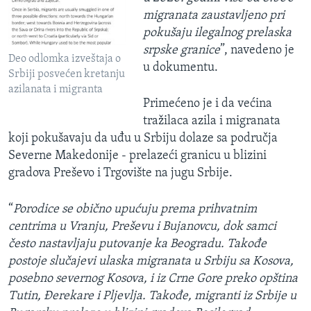
migranata zaustavljeno pri
pokušaju ilegalnog prelaska
srpske granice
”, navedeno je
Deo odlomka izveštaja o
u dokumentu.
Srbiji posvećen kretanju
azilanata i migranta
Primećeno je i da većina
tražilaca azila i migranata
koji pokušavaju da uđu u Srbiju dolaze sa područja
Severne Makedonije - prelazeći granicu u blizini
gradova Preševo i Trgovište na jugu Srbije.
“
Porodice se obično upućuju prema prihvatnim
centrima u Vranju, Preševu i Bujanovcu, dok samci
često nastavljaju putovanje ka Beogradu. Takođe
postoje slučajevi ulaska migranata u Srbiju sa Kosova,
posebno severnog Kosova, i iz Crne Gore preko opština
Tutin, Đerekare i Pljevlja. Takođe, migranti iz Srbije u