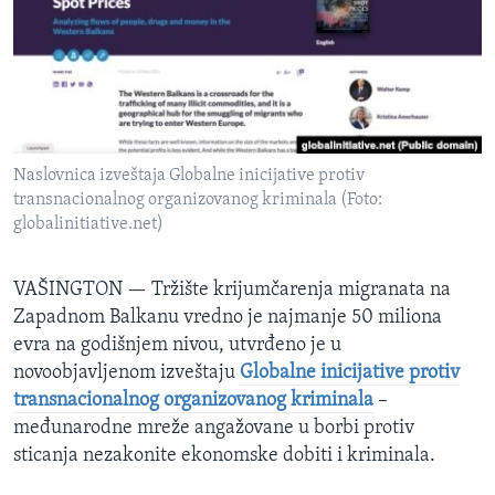
SPORT
INTERVJU
Naslovnica izveštaja Globalne inicijative protiv
transnacionalnog organizovanog kriminala (Foto:
globalinitiative.net)
VAŠINGTON —
Tržište krijumčarenja migranata na
Zapadnom Balkanu vredno je najmanje 50 miliona
evra na godišnjem nivou, utvrđeno je u
novoobjavljenom izveštaju
Globalne inicijative protiv
transnacionalnog organizovanog kriminala
–
međunarodne mreže angažovane u borbi protiv
sticanja nezakonite ekonomske dobiti i kriminala.