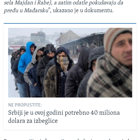
sela Majdan i Rabe), a zatim odatle pokušavaju da
pređu u Mađarsku
”, ukazano je u dokumentu.
NE PROPUSTITE:
Srbiji je u ovoj godini potrebno 40 miliona
dolara za izbeglice