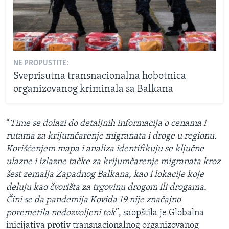
NE PROPUSTITE:
Sveprisutna transnacionalna hobotnica
organizovanog kriminala sa Balkana
“
Time se dolazi do detaljnih informacija o cenama i
rutama za krijumčarenje migranata i droge u regionu.
Korišćenjem mapa i analiza identifikuju se ključne
ulazne i izlazne tačke za krijumčarenje migranata kroz
šest zemalja Zapadnog Balkana, kao i lokacije koje
deluju kao čvorišta za trgovinu drogom ili drogama.
Čini se da pandemija Kovida 19 nije značajno
poremetila nedozvoljeni tok
”, saopštila je Globalna
inicijativa protiv transnacionalnog organizovanog