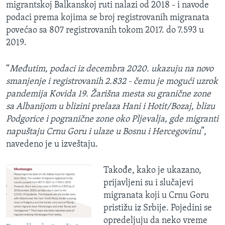
migrantskoj Balkanskoj ruti nalazi od 2018 - i navode
podaci prema kojima se broj registrovanih migranata
povećao sa 807 registrovanih tokom 2017. do 7.593 u
2019.
“
Međutim, podaci iz decembra 2020. ukazuju na novo
smanjenje i registrovanih 2.832 - čemu je mogući uzrok
pandemija Kovida 19. Žarišna mesta su granične zone
sa Albanijom u blizini prelaza Hani i Hotit/Bozaj, blizu
Podgorice i pogranične zone oko Pljevalja, gde migranti
napuštaju Crnu Goru i ulaze u Bosnu i Hercegovinu
”,
navedeno je u izveštaju.
Takođe, kako je ukazano,
prijavljeni su i slučajevi
migranata koji u Crnu Goru
pristižu iz Srbije. Pojedini se
opredeljuju da neko vreme