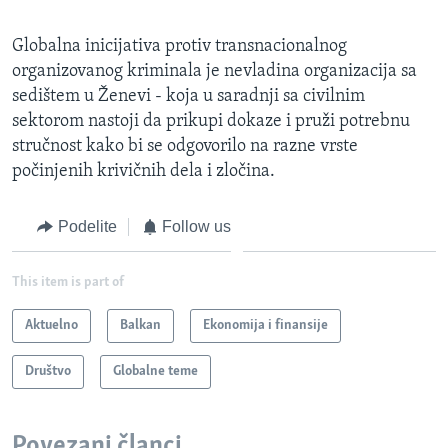
Globalna inicijativa protiv transnacionalnog
organizovanog kriminala je nevladina organizacija sa
sedištem u Ženevi - koja u saradnji sa civilnim
sektorom nastoji da prikupi dokaze i pruži potrebnu
stručnost kako bi se odgovorilo na razne vrste
počinjenih krivičnih dela i zločina.
Podelite
Follow us
This item is part of
Aktuelno
Balkan
Ekonomija i finansije
Društvo
Globalne teme
Povezani članci