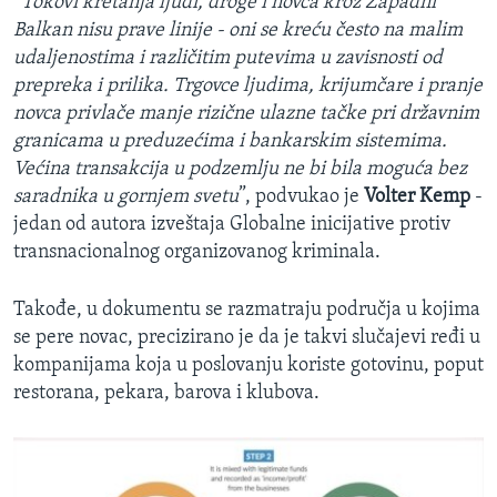
“
Tokovi kretanja ljudi, droge i novca kroz Zapadni
Balkan nisu prave linije - oni se kreću često na malim
udaljenostima i različitim putevima u zavisnosti od
prepreka i prilika. Trgovce ljudima, krijumčare i pranje
novca privlače manje rizične ulazne tačke pri državnim
granicama u preduzećima i bankarskim sistemima.
Većina transakcija u podzemlju ne bi bila moguća bez
saradnika u gornjem svetu
”, podvukao je
Volter Kemp
-
jedan od autora izveštaja Globalne inicijative protiv
transnacionalnog organizovanog kriminala.
Takođe, u dokumentu se razmatraju područja u kojima
se pere novac, precizirano je da je takvi slučajevi ređi u
kompanijama koja u poslovanju koriste gotovinu, poput
restorana, pekara, barova i klubova.