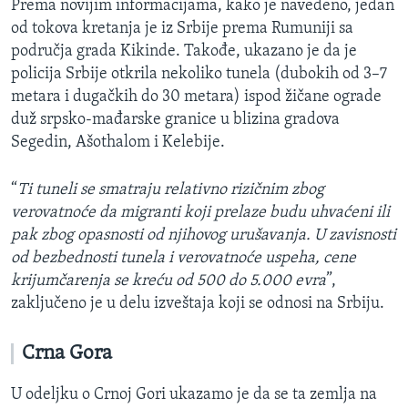
Prema novijim informacijama, kako je navedeno, jedan
od tokova kretanja je iz Srbije prema Rumuniji sa
područja grada Kikinde. Takođe, ukazano je da je
policija Srbije otkrila nekoliko tunela (dubokih od 3–7
metara i dugačkih do 30 metara) ispod žičane ograde
duž srpsko-mađarske granice u blizina gradova
Segedin, Ašothalom i Kelebije.
“
Ti tuneli se smatraju relativno rizičnim zbog
verovatnoće da migranti koji prelaze budu uhvaćeni ili
pak zbog opasnosti od njihovog urušavanja. U zavisnosti
od bezbednosti tunela i verovatnoće uspeha, cene
krijumčarenja se kreću od 500 do 5.000 evra
”,
zaključeno je u delu izveštaja koji se odnosi na Srbiju.
Crna Gora
U odeljku o Crnoj Gori ukazamo je da se ta zemlja na