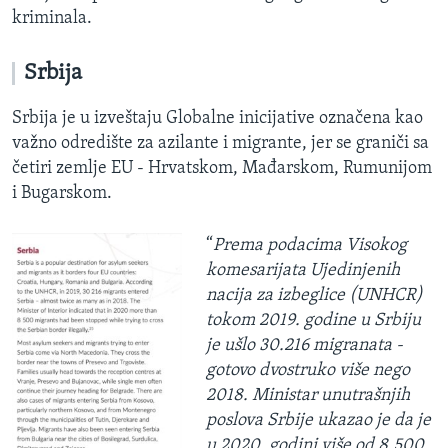
kriminala.
Srbija
Srbija je u izveštaju Globalne inicijative označena kao
važno odredište za azilante i migrante, jer se graniči sa
četiri zemlje EU - Hrvatskom, Mađarskom, Rumunijom
i Bugarskom.
“
Prema podacima Visokog
komesarijata Ujedinjenih
nacija za izbeglice (UNHCR)
tokom 2019. godine u Srbiju
je ušlo 30.216 migranata -
gotovo dvostruko više nego
2018. Ministar unutrašnjih
poslova Srbije ukazao je da je
u 2020. godini više od 8.500