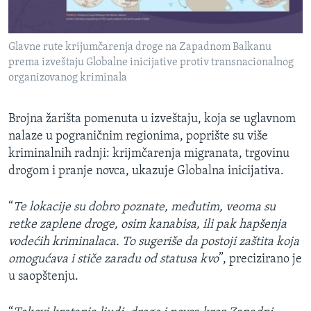
Glavne rute krijumčarenja droge na Zapadnom Balkanu
prema izveštaju Globalne inicijative protiv transnacionalnog
organizovanog kriminala
Brojna žarišta pomenuta u izveštaju, koja se uglavnom
nalaze u pograničnim regionima, poprište su više
kriminalnih radnji: krijmčarenja migranata, trgovinu
drogom i pranje novca, ukazuje Globalna inicijativa.
“
Te lokacije su dobro poznate, međutim, veoma su
retke zaplene droge, osim kanabisa, ili pak hapšenja
vodećih kriminalaca. To sugeriše da postoji zaštita koja
omogućava i stiče zaradu od statusa kvo
”, precizirano je
u saopštenju.