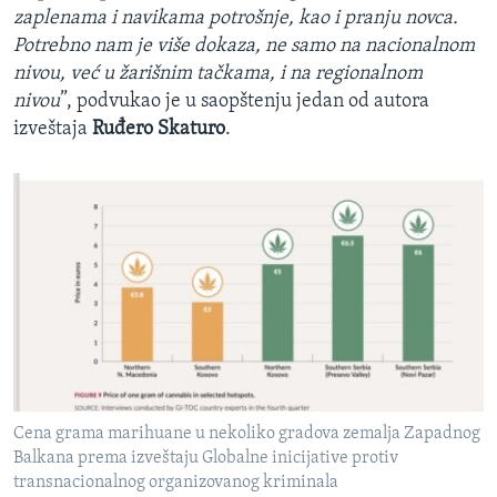
zaplenama i navikama potrošnje, kao i pranju novca.
Potrebno nam je više dokaza, ne samo na nacionalnom
nivou, već u žarišnim tačkama, i na regionalnom
nivou
”, podvukao je u saopštenju jedan od autora
izveštaja
Ruđero Skaturo
.
Cena grama marihuane u nekoliko gradova zemalja Zapadnog
Balkana prema izveštaju Globalne inicijative protiv
transnacionalnog organizovanog kriminala