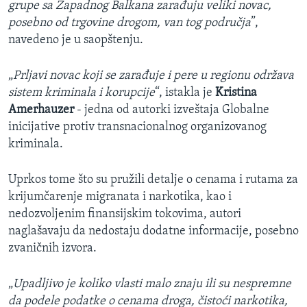
grupe sa Zapadnog Balkana zarađuju veliki novac,
posebno od trgovine drogom, van tog područja
”,
navedeno je u saopštenju.
„
Prljavi novac koji se zarađuje i pere u regionu održava
sistem kriminala i korupcije
“, istakla je
Kristina
Amerhauzer
- jedna od autorki izveštaja Globalne
inicijative protiv transnacionalnog organizovanog
kriminala.
Uprkos tome što su pružili detalje o cenama i rutama za
krijumčarenje migranata i narkotika, kao i
nedozvoljenim finansijskim tokovima, autori
naglašavaju da nedostaju dodatne informacije, posebno
zvaničnih izvora.
„
Upadljivo je koliko vlasti malo znaju ili su nespremne
da podele podatke o cenama droga, čistoći narkotika,