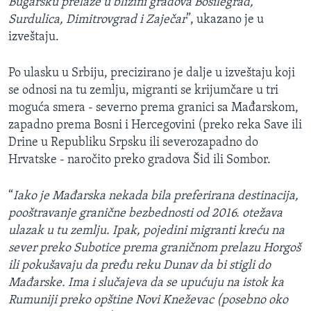
Bugarsku prelaze u blizini gradova Bosilegrad,
Surdulica, Dimitrovgrad i Zaječar
”, ukazano je u
izveštaju.
Po ulasku u Srbiju, precizirano je dalje u izveštaju koji
se odnosi na tu zemlju, migranti se krijumčare u tri
moguća smera - severno prema granici sa Mađarskom,
zapadno prema Bosni i Hercegovini (preko reka Save ili
Drine u Republiku Srpsku ili severozapadno do
Hrvatske - naročito preko gradova Šid ili Sombor.
“
Iako je Mađarska nekada bila preferirana destinacija,
pooštravanje granične bezbednosti od 2016. otežava
ulazak u tu zemlju. Ipak, pojedini migranti kreću na
sever preko Subotice prema graničnom prelazu Horgoš
ili pokušavaju da pređu reku Dunav da bi stigli do
Mađarske. Ima i slučajeva da se upućuju na istok ka
Rumuniji preko opštine Novi Kneževac (posebno oko