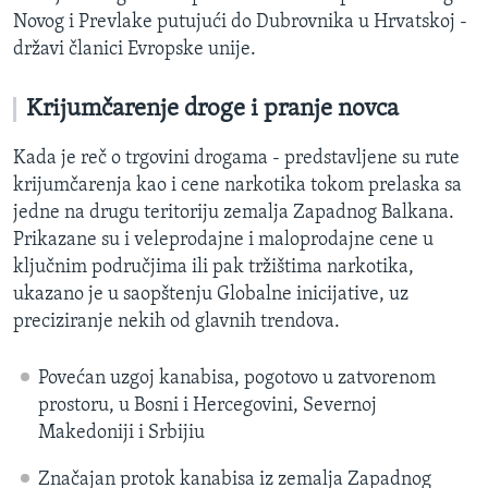
Novog i Prevlake putujući do Dubrovnika u Hrvatskoj -
državi članici Evropske unije.
Krijumčarenje droge i pranje novca
Kada je reč o trgovini drogama - predstavljene su rute
krijumčarenja kao i cene narkotika tokom prelaska sa
jedne na drugu teritoriju zemalja Zapadnog Balkana.
Prikazane su i veleprodajne i maloprodajne cene u
ključnim područjima ili pak tržištima narkotika,
ukazano je u saopštenju Globalne inicijative, uz
preciziranje nekih od glavnih trendova.
Povećan uzgoj kanabisa, pogotovo u zatvorenom
prostoru, u Bosni i Hercegovini, Severnoj
Makedoniji i Srbijiu
Značajan protok kanabisa iz zemalja Zapadnog