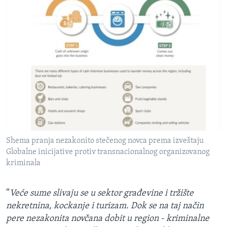
Shema pranja nezakonito stečenog novca prema izveštaju
Globalne inicijative protiv transnacionalnog organizovanog
kriminala
“
Veće sume slivaju se u sektor građevine i tržište
nekretnina, kockanje i turizam. Dok se na taj način
pere nezakonita novčana dobit u region - kriminalne