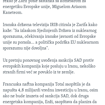
rekao je Zarif posle sastanka sa komesarom za
energetiku Evropske unije, Miguelom Ariasom
Kaneteom.
Iranska državna televizija IRIB citirala je Zarifa kako
kaže: "Sa izlaskom Sjedinjenih Država iz nuklearnog
sporazuma, očekivanja iranske javnosti od Evropske
unije su porasla... a politička podrška EU nuklearnom
sporazumu nije dovoljna".
Uz pretnju ponovnog uvođenja sankcija SAD protiv
evropskih kompanija koje posluju u Iranu, nekoliko
stranih firmi već se povuklo iz te zemlje.
Francuska naftna kompanija Total saopštila je da
napušta 4,8 milijardi vrednu investiciju u Iranu, osim
ako ne bude izuzeta od sankcija SAD, dok druga
energetska kompanija, Enži, saopštava da planira da