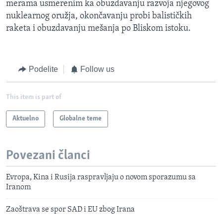
merama usmerenim ka obuzdavanju razvoja njegovog
nuklearnog oružja, okončavanju probi balističkih
raketa i obuzdavanju mešanja po Bliskom istoku.
Podelite
Follow us
This item is part of
Aktuelno
Globalne teme
Povezani članci
Evropa, Kina i Rusija raspravljaju o novom sporazumu sa
Iranom
Zaoštrava se spor SAD i EU zbog Irana