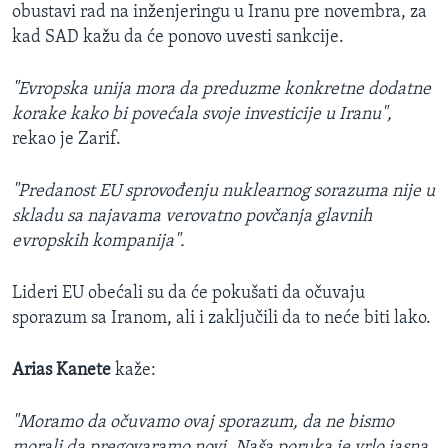
obustavi rad na inženjeringu u Iranu pre novembra, za
kad SAD kažu da će ponovo uvesti sankcije.
"Evropska unija mora da preduzme konkretne dodatne
korake kako bi povećala svoje investicije u Iranu",
rekao je Zarif.
"Predanost EU sprovođenju nuklearnog sorazuma nije u
skladu sa najavama verovatno povčanja glavnih
evropskih kompanija".
Lideri EU obećali su da će pokušati da očuvaju
sporazum sa Iranom, ali i zaključili da to neće biti lako.
Arias Kanete
kaže:
"Moramo da očuvamo ovaj sporazum, da ne bismo
morali da pregovaramo novi. Naša poruka je vrlo jasna