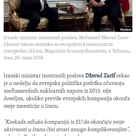
SPORT
INTERVJU
Iranski ministar inostranih poslova, Mohamed Džavad Zariv
(desno) tokom sastanka sa evropskim komesarom za
energetiku i klimu, Miguelom Ariasom Kaneteom, u Tehranu,
Iran, 20. maja 2018.
Iranski ministar inostranih poslova
Džavad Zarif
rekao
je u nedelju da evropska politička podrška očuvanju
međunarodnih nuklearnih napora iz 2015. nije
dovoljna, ukoliko previše evropskih kompanija okonča
svoje investicije u Iranu.
"Kaskada odluka kompanija iz EU da okončaju svoje
aktivnosti u Iranu čini stvari mnogo komplikovanijim",