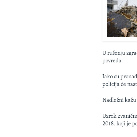
U rušenju zgra
povreda.
Iako su pronađe
policija će nas
Nadležni kažu i
Uzrok zvanično 
2018. koji je 