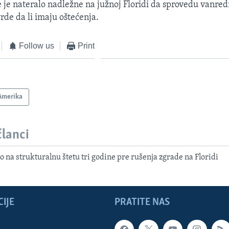
 je nateralo nadležne na južnoj Floridi da sprovedu vanre
rde da li imaju oštećenja.
Follow us
Print
Amerika
članci
o na strukturalnu štetu tri godine pre rušenja zgrade na Floridi
IJE
PRATITE NAS