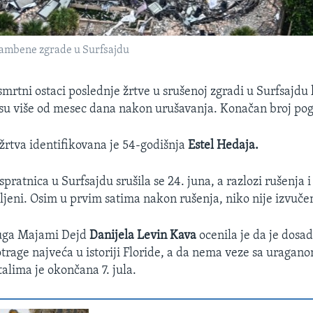
stambene zgrade u Surfsajdu
smrtni ostaci poslednje žrtve u srušenoj zgradi u Surfsajd
 su više od mesec dana nakon urušavanja. Konačan broj pogi
žrtva identifikovana je 54-godišnja
Estel Hedaja.
ratnica u Surfsajdu srušila se 24. juna, a razlozi rušenja i
ljeni. Osim u prvim satima nakon rušenja, niko nije izvučen
uga Majami Dejd
Danijela Levin Kava
ocenila je da je dosad
otrage najveća u istoriji Floride, a da nema veze sa uragan
alima je okončana 7. jula.