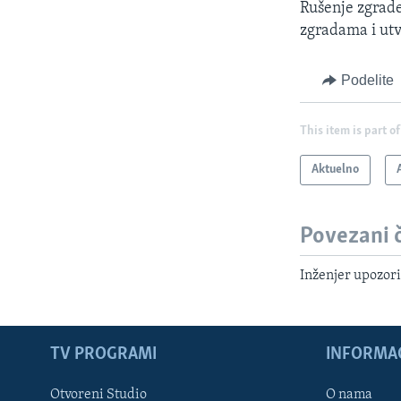
Rušenje zgrade
zgradama i utv
Podelite
This item is part of
Aktuelno
Povezani 
Inženjer upozori
TV PROGRAMI
INFORMAC
Otvoreni Studio
O nama