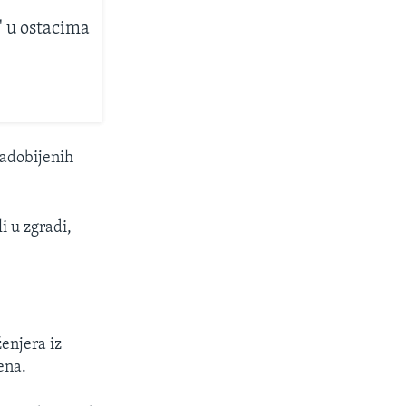
" u ostacima
zadobijenih
i u zgradi,
ženjera iz
ena.