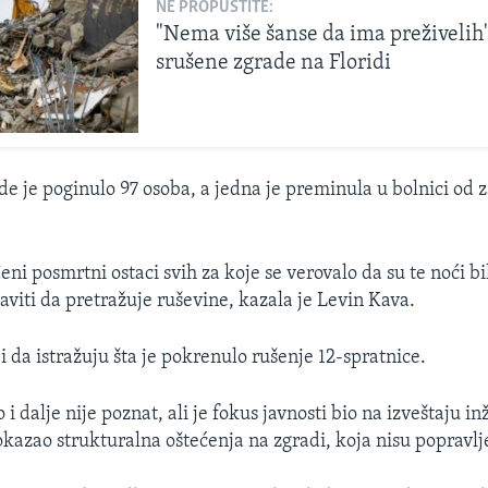
NE PROPUSTITE:
"Nema više šanse da ima preživelih
srušene zgrade na Floridi
de je poginulo 97 osoba, a jedna je preminula u bolnici od 
ni posmrtni ostaci svih za koje se verovalo da su te noći bil
taviti da pretražuje ruševine, kazala je Levin Kava.
 da istražuju šta je pokrenulo rušenje 12-spratnice.
i dalje nije poznat, ali je fokus javnosti bio na izveštaju in
pokazao strukturalna oštećenja na zgradi, koja nisu popravlj