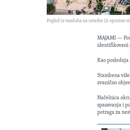
Pogled iz vazduha na ostatke 12-spratne 
MAJAMI —
Po
identifikovani
Kao poslednja 
Stambena višesp
zvanično objav
Načelnica okr
spasavanja i p
potraga za nest