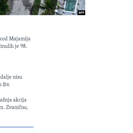
u kod Majamija
nulih je 98.
 dalje nisu
 živ.
ašnja akcija
om. Zvanično,