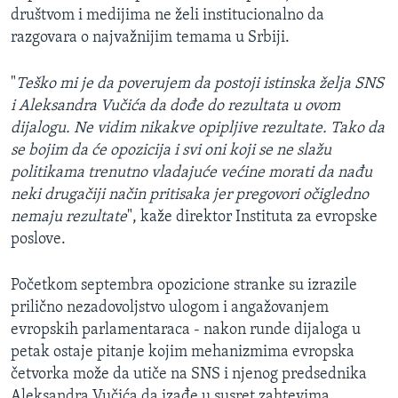
društvom i medijima ne želi institucionalno da
razgovara o najvažnijim temama u Srbiji.
"
Teško mi je da poverujem da postoji istinska želja SNS
i Aleksandra Vučića da dođe do rezultata u ovom
dijalogu. Ne vidim nikakve opipljive rezultate. Tako da
se bojim da će opozicija i svi oni koji se ne slažu
politikama trenutno vladajuće većine morati da nađu
neki drugačiji način pritisaka jer pregovori očigledno
nemaju rezultate
", kaže direktor Instituta za evropske
poslove.
Početkom septembra opozicione stranke su izrazile
prilično nezadovoljstvo ulogom i angažovanjem
evropskih parlamentaraca - nakon runde dijaloga u
petak ostaje pitanje kojim mehanizmima evropska
četvorka može da utiče na SNS i njenog predsednika
Aleksandra Vučića da izađe u susret zahtevima