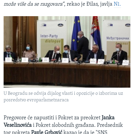
može više da se razgovara“
, rekao je Đilas, javlja
N1.
U Beogradu se odvija dijalog vlasti i opozicije o izborima uz
posredstvo evroparlametnaraca
Pregovore će napustiti i Pokret za preokret
Janka
Veselinovića
i Pokret slobodnih građana. Predsednik
tog pokreta
Pavle Grbović
kazao je da je "SNS