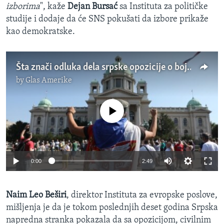
izborima
", kaže
Dejan Bursać
sa Instituta za političke
studije i dodaje da će SNS pokušati da izbore prikaže
kao demokratske.
Šta znači odluka dela srpske opozicije o bojkotu dijaloga?
by
Glas Amerike
No media source currently available
0:00
2:49
Naim Leo Beširi
, direktor Instituta za evropske poslove,
mišljenja je da je tokom poslednjih deset godina Srpska
napredna stranka pokazala da sa opozicijom, civilnim