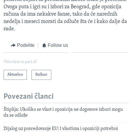
Ovoga puta i igri su i izbori za Beograd, gde opozicija
računa da ima nekakve šanse, tako da će narednih
nedelja i meseci morati da odluče šta će i kako dalje da
rade.
Podelite
Follow us
This item is part of
Aktuelno
Balkan
Povezani članci
Štiplija: Ukoliko se vlast i opozicija ne dogovore izbori mogu
da se odlože
Dijalog uz posredovanje EU: I vlastima i opoziciji potrebni