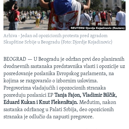
SPORT
INTERVJU
Arhiva - Jedan od opozicionih protesta pred zgradom
Skupštine Srbije u Beogradu (Foto: Djordje Kojadinovic)
BEOGRAD —
U Beogradu je održan prvi deo planiranih
dvodnevnih sastanaka predstavnika vlasti i opozicije uz
posredovanje poslanika Evropskog parlamenta, na
kojima se razgovaralo o izbornim uslovima.
Pregovorima vladajućih i opozocionih stranaka
posreduju poslanici EP
Tanja Fajon, Vladimir Bilčik,
Eduard Kukan i Knut Flekenštajn.
Međutim, nakon
sastanka održanog u Palati Srbija, deo opozicionih
stranaka je odlučio da napusti pregovore.