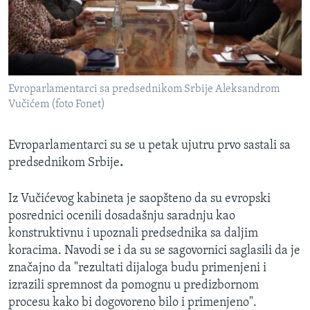
Evroparlamentarci sa predsednikom Srbije Aleksandrom
Vučićem (foto Fonet)
Evroparlamentarci su se u petak ujutru prvo sastali sa
predsednikom Srbije
.
Iz Vučićevog kabineta je saopšteno da su evropski
posrednici ocenili dosadašnju saradnju kao
konstruktivnu i upoznali predsednika sa daljim
koracima. Navodi se i da su se sagovornici saglasili da je
značajno da "rezultati dijaloga budu primenjeni i
izrazili spremnost da pomognu u predizbornom
procesu kako bi dogovoreno bilo i primenjeno".