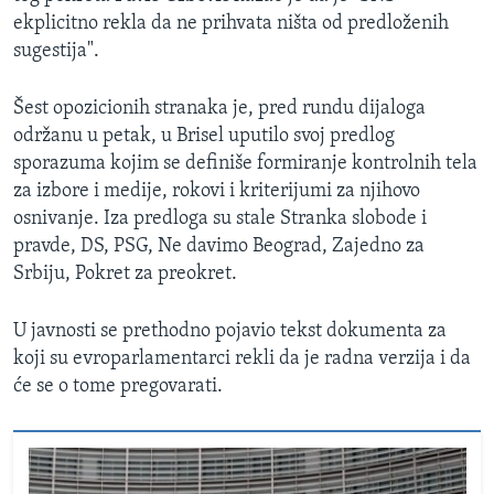
ekplicitno rekla da ne prihvata ništa od predloženih
sugestija".
Šest opozicionih stranaka je, pred rundu dijaloga
održanu u petak, u Brisel uputilo svoj predlog
sporazuma kojim se definiše formiranje kontrolnih tela
za izbore i medije, rokovi i kriterijumi za njihovo
osnivanje. Iza predloga su stale Stranka slobode i
pravde, DS, PSG, Ne davimo Beograd, Zajedno za
Srbiju, Pokret za preokret.​
U javnosti se prethodno pojavio tekst dokumenta za
koji su evroparlamentarci rekli da je radna verzija i da
će se o tome pregovarati.