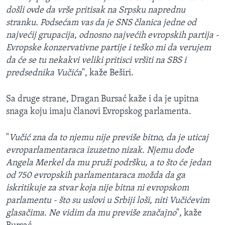
došli ovde da vrše pritisak na Srpsku naprednu
stranku. Podsećam vas da je SNS članica jedne od
najvećij grupacija, odnosno najvećih evropskih partija -
Evropske konzervativne partije i teško mi da verujem
da će se tu nekakvi veliki pritisci vršiti na SBS i
predsednika Vučića
", kaže Beširi.
Sa druge strane, Dragan Bursać kaže i da je upitna
snaga koju imaju članovi Evropskog parlamenta.
"
Vučić zna da to njemu nije previše bitno, da je uticaj
evroparlamentaraca izuzetno nizak. Njemu dođe
Angela Merkel da mu pruži podršku, a to što će jedan
od 750 evropskih parlamentaraca možda da ga
iskritikuje za stvar koja nije bitna ni evropskom
parlamentu - što su uslovi u Srbiji loši, niti Vučićevim
glasačima. Ne vidim da mu previše značajno
", kaže