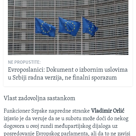
NE PROPUSTITE:
Evroposlanici: Dokument o izbornim uslovima
u Srbiji radna verzija, ne finalni sporazum
Vlast zadovoljna sastankom
Funkcioner Srpske napredne stranke
Vladimir Orlić
izjavio je da veruje da se u subotu može doći do nekog
dogovora u ovoj rundi međupartijskog dijaloga uz
posredovanje Evropskog parlamenta, ali da to ne zavisi