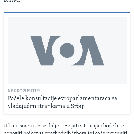
Bursać.
NE PROPUSTITE:
Počele konsultacije evroparlamentaraca sa
vladajućim strankama u Srbiji
U kom smeru će se dalje razvijati situacija i hoće li se
ponoviti bojkot sa prethodnih izbora teško je proceniti.