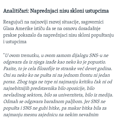
Analitičari: Naprednjaci nisu skloni ustupcima
Reagujući na najnoviji razvoj situacije, sagovornici
Glasa Amerike ističu da se na osnovu dosadašnje
prakse pokazalo da naprednjaci nisu skloni popuštanju
i ustupcima
"
U ovom trenutku, u ovom samom dijalogu SNS-u ne
odgovara da iz njega izađe kao neko ko je popustio.
Pazite, to je cela filozofije te stranke već devet godina.
Oni su neko ko ne pušta ni na jednom frontu ni jedan
poraz. Zbog toga ne trpe ni najmanju kritiku čak ni od
najnebitnijih predstavnika bilo opozicije, bilo
nevladinog sektora, bilo sa univerziteta, bilo iz medija.
Odmah se odgovara baražnom paljbom. Jer SNS ne
popušta i SNS ne gubi bitke, pa makar bitka bila za
najmanju mesnu zajednicu na nekim nevažnim