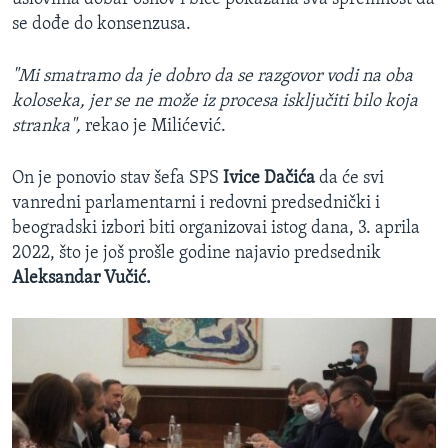
se dođe do konsenzusa.
"Mi smatramo da je dobro da se razgovor vodi na oba
koloseka, jer se ne može iz procesa isključiti bilo koja
stranka",
rekao je Milićević.
On je ponovio stav šefa SPS
Ivice Dačića
da će svi
vanredni parlamentarni i redovni predsednički i
beogradski izbori biti organizovai istog dana, 3. aprila
2022, što je još prošle godine najavio predsednik
Aleksandar Vučić.