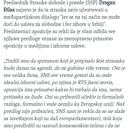
Predsednik Stranke slobode i pravde (SSP)
Dragan
Đilas
najavio je da ta stranka neće učestvovati u
međupartijskom dijalogu "jer se na taj način ne može
doći do uslova za slobodne i fer izbore u Srbiji".
Predstavnici opozicije su rekli da je vlast odbila sve
njihove predloge vezane za ravnopravno prisustvo
opozicije u medijima i izborne uslove.
„Tražili smo da sporazum koji je potpisalo šest stranaka
bude danas na agendi, da ne gubimo više vreme. Ovo je
sve velika farsa, SNS sve vreme govori da su ovde
idealni izborni uslovi, po njima je RTS Javni servis,
opozicija ima prisustvo kakvo bi trebalo da ima, nema
pritisaka na ljude. Oni su prihvatili učešće iz formalnih
razloga, formalno i vode zemlju ka Evropskoj uniji. Naš
predlog nije prihvaćen, SNS nam je rekla da se ne slaže
sa izveštajem koji su dali evroparlamentarci, tela koja
smo predložili su nazvali komesarskim telima i da ne