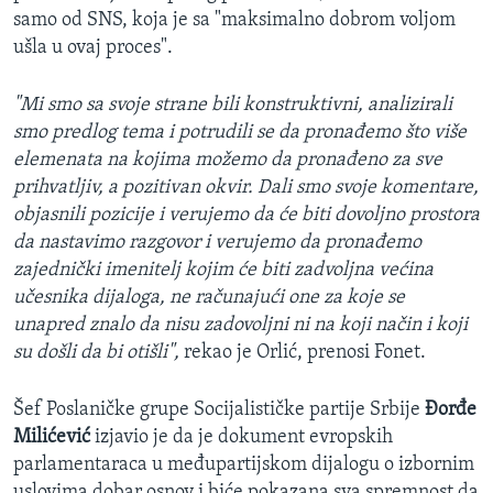
samo od SNS, koja je sa "maksimalno dobrom voljom
ušla u ovaj proces".
"Mi smo sa svoje strane bili konstruktivni, analizirali
smo predlog tema i potrudili se da pronađemo što više
elemenata na kojima možemo da pronađeno za sve
prihvatljiv, a pozitivan okvir. Dali smo svoje komentare,
objasnili pozicije i verujemo da će biti dovoljno prostora
da nastavimo razgovor i verujemo da pronađemo
zajednički imenitelj kojim će biti zadvoljna većina
učesnika dijaloga, ne računajući one za koje se
unapred znalo da nisu zadovoljni ni na koji način i koji
su došli da bi otišli",
rekao je Orlić, prenosi Fonet.
Šef Poslaničke grupe Socijalističke partije Srbije
Đorđe
Milićević
izjavio je da je dokument evropskih
parlamentaraca u međupartijskom dijalogu o izbornim
uslovima dobar osnov i biće pokazana sva spremnost da