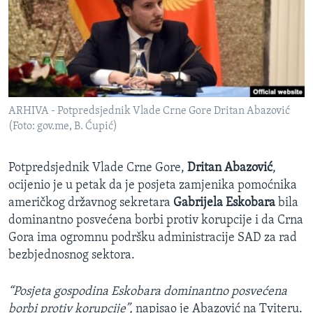
SPORT
INTERVJU
ARHIVA - Potpredsjednik Vlade Crne Gore Dritan Abazović
(Foto: gov.me, B. Ćupić)
Potpredsjednik Vlade Crne Gore,
Dritan Abazović
,
ocijenio je u petak da je posjeta zamjenika pomoćnika
američkog državnog sekretara
Gabrijela Eskobara
bila
dominantno posvećena borbi protiv korupcije i da Crna
Gora ima ogromnu podršku administracije SAD za rad
bezbjednosnog sektora.
“Posjeta gospodina Eskobara dominantno posvećena
borbi protiv korupcije”,
napisao je Abazović na Tviteru.