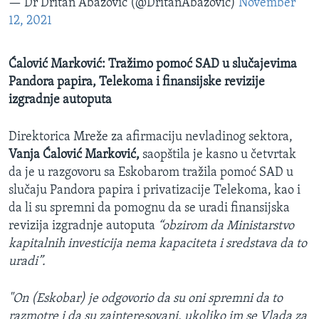
— Dr Dritan Abazovic (@DritanAbazovic)
November
12, 2021
Ćalović Marković: Tražimo pomoć SAD u slučajevima
Pandora papira, Telekoma i finansijske revizije
izgradnje autoputa
Direktorica Mreže za afirmaciju nevladinog sektora,
Vanja Ćalović Marković,
saopštila je kasno u četvrtak
da je u razgovoru sa Eskobarom tražila pomoć SAD u
slučaju Pandora papira i privatizacije Telekoma, kao i
da li su spremni da pomognu da se uradi finansijska
revizija izgradnje autoputa
“obzirom da Ministarstvo
kapitalnih investicija nema kapaciteta i sredstava da to
uradi”.
"On (Eskobar) je odgovorio da su oni spremni da to
razmotre i da su zainteresovani, ukoliko im se Vlada za