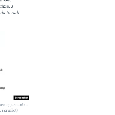
lbanske
vima, a
da to radi
glavnog urednika
, skrinšot)