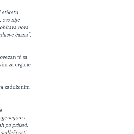
i etiketu
 ovo nije
 obitava nova
adasve časna",
povezan ni sa
ivim za organe
štva zaduženim
e
agencijom i
 po prijavi,
 nadležnosti,