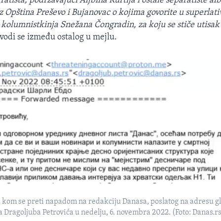
atista, podržavajući Aljbina Kurtija i ostale separatiste a
iz Opština Preševo i Bujanovac o kojima govorite u superlati
 kolumnistkinja Snežana Čongradin, za koju se stiče utisak 
avodi se između ostalog u mejlu.
u kom se preti napadom na redakciju Danasa, poslatog na adresu 
Dragoljuba Petrovića u nedelju, 6. novembra 2022. (Foto: Danas.rs