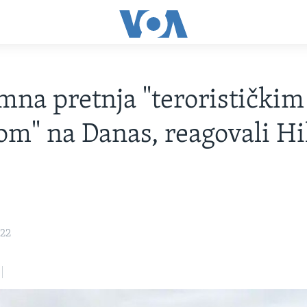
na pretnja "terorističkim
m" na Danas, reagovali Hil
022