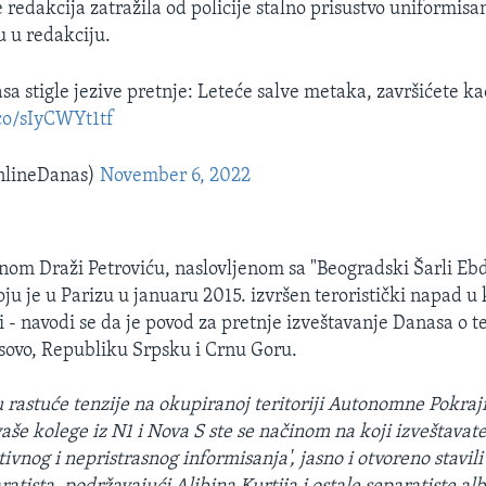
e redakcija zatražila od policije stalno prisustvo uniformisa
 u redakciju.
a stigle jezive pretnje: Leteće salve metaka, završićete ka
.co/sIyCWYt1tf
lineDanas)
November 6, 2022
om Draži Petroviću, naslovljenom sa "Beogradski Šarli Ebdo
ju je u Parizu u januaru 2015. izvršen teroristički napad u
di - navodi se da je povod za pretnje izveštavanje Danasa o
ovo, Republiku Srpsku i Crnu Goru.
u rastuće tenzije na okupiranoj teritoriji Autonomne Pokraj
vaše kolege iz N1 i Nova S ste se načinom na koji izveštavat
ivnog i nepristrasnog informisanja', jasno i otvoreno stavili