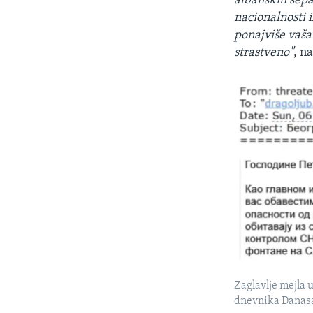
albanskih separ
nacionalnosti 
ponajviše vaša
strastveno"
, n
Zaglavlje mejla 
dnevnika Danasa 