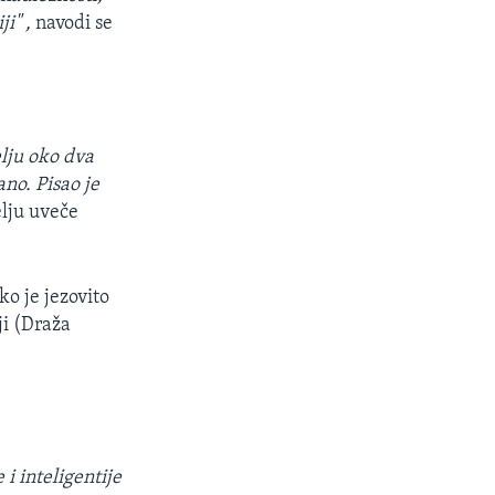
ji" ,
navodi se
elju oko dva
ano. Pisao je
lju uveče
ko je jezovito
ji (Draža
e i inteligentije