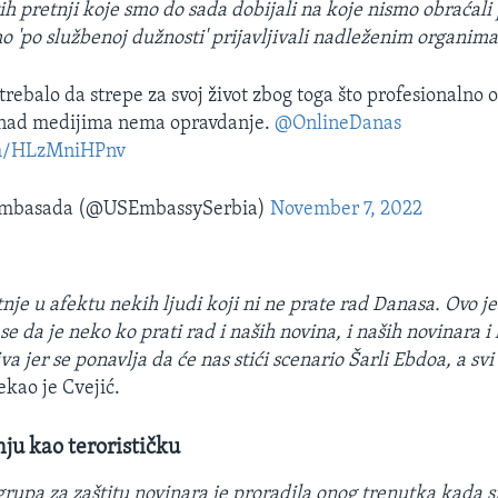
ih pretnji koje smo do sada dobijali na koje nismo obraćali
o 'po službenoj dužnosti' prijavljivali nadleženim organima
trebalo da strepe za svoj život zbog toga što profesionalno o
e nad medijima nema opravdanje.
@OnlineDanas
com/HLzMniHPnv
mbasada (@USEmbassySerbia)
November 7, 2022
tnje u afektu nekih ljudi koji ni ne prate rad Danasa. Ovo j
i se da je neko ko prati rad i naših novina, i naših novinara 
va jer se ponavlja da će nas stići scenario Šarli Ebdoa, a sv
ekao je Cvejić.
nju kao terorističku
grupa za zaštitu novinara je proradila onog trenutka kada s