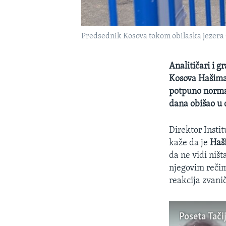
Predsednik Kosova tokom obilaska jezera 
Analitičari i g
Kosova Hašima 
potpuno normal
dana obišao u
Direktor Insti
kaže da je
Haš
da ne vidi ništ
njegovim rečim
reakcija zvani