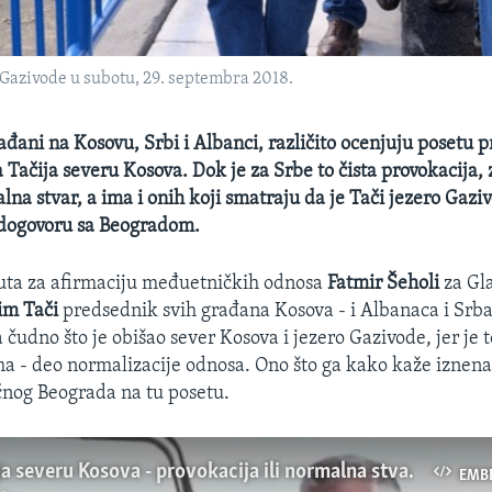
Gazivode u subotu, 29. septembra 2018.
rađani na Kosovu, Srbi i Albanci, različito ocenjuju posetu
Tačija severu Kosova. Dok je za Srbe to čista provokacija, 
na stvar, a ima i onih koji smatraju da je Tači jezero Gazi
 dogovoru sa Beogradom.
tuta za afirmaciju međuetničkih odnosa
Fatmir Šeholi
za Gl
im Tači
predsednik svih građana Kosova - i Albanaca i Srba i
a čudno što je obišao sever Kosova i jezero Gazivode, jer je 
a - deo normalizacije odnosa. Ono što ga kako kaže iznena
čnog Beograda na tu posetu.
Poseta Tačija severu Kosova - provokacija ili normalna stvar?
EMB