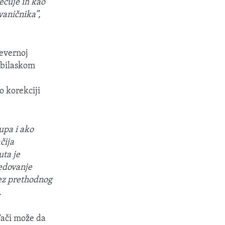
ećuje ih kao
vaničnika”,
severnoj
px
width
obilaskom
o korekciji
upa i ako
čija
uta je
redovanje
bez prethodnog
.
Tači može da