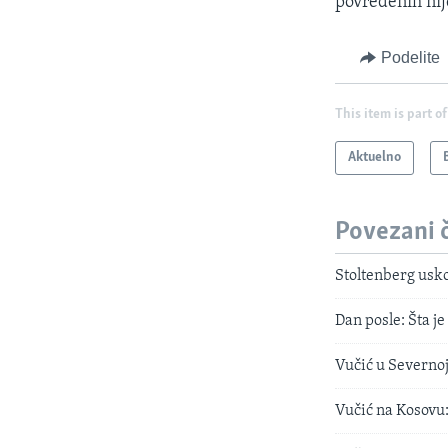
povređenih nije
Podelite
This item is part of
Aktuelno
Povezani 
Stoltenberg usko
Dan posle: Šta j
Vučić u Severnoj
Vučić na Kosovu: