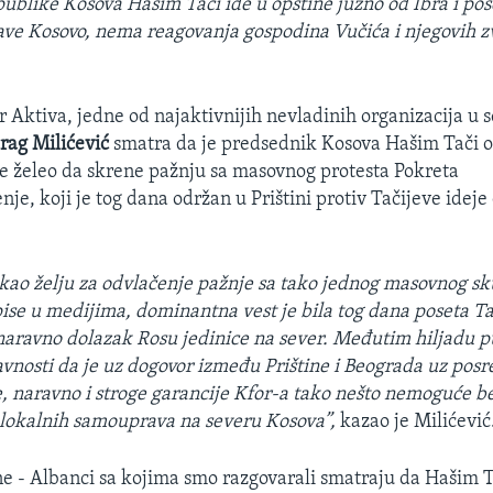
ublike Kosova Hašim Tači ide u opštine južno od Ibra i pos
ave Kosovo, nema reagovanja gospodina Vučića i njegovih z
r Aktiva, jedne od najaktivnijih nevladinih organizacija u 
rag Milićević
smatra da je predsednik Kosova Hašim Tači 
e želeo da skrene pažnju sa masovnog protesta Pokreta
e, koji je tog dana održan u Prištini protiv Tačijeve ideje 
 kao želju za odvlačenje pažnje sa tako jednog masovnog sk
ise u medijima, dominantna vest je bila tog dana poseta Ta
aravno dolazak Rosu jedinice na sever. Međutim hiljadu p
avnosti da je uz dogovor između Prištine i Beograda uz pos
, naravno i stroge garancije Kfor-a tako nešto nemoguće 
lokalnih samouprava na severu Kosova”,
kazao je Milićević
ne - Albanci sa kojima smo razgovarali smatraju da Hašim 