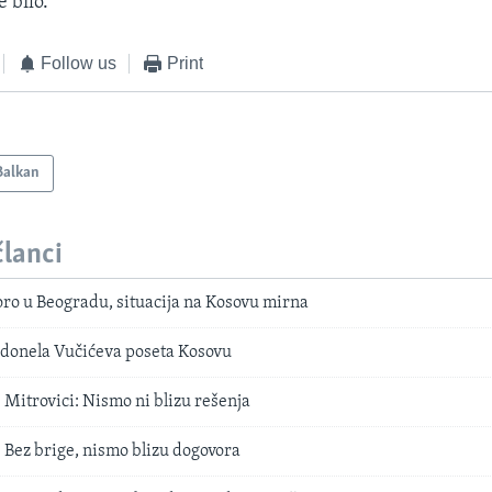
 bilo.
Follow us
Print
Balkan
članci
ro u Beogradu, situacija na Kosovu mirna
e donela Vučićeva poseta Kosovu
 Mitrovici: Nismo ni blizu rešenja
 Bez brige, nismo blizu dogovora