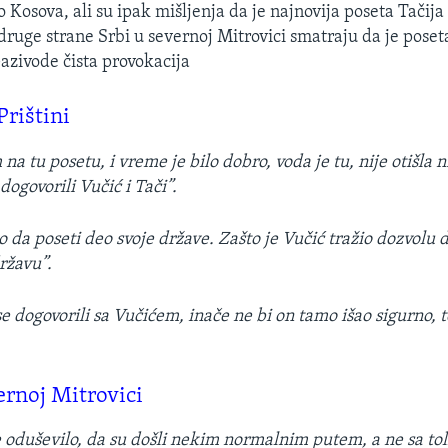
 Kosova, ali su ipak mišljenja da je najnovija poseta Tačij
ruge strane Srbi u severnoj Mitrovici smatraju da je pose
Gazivode čista provokacija
Prištini
a tu posetu, i vreme je bilo dobro, voda je tu, nije otišla 
dogovorili Vučić i Tači”.
o da poseti deo svoje države. Zašto je Vučić tražio dozvolu d
ržavu”.
e dogovorili sa Vučićem, inače ne bi on tamo išao sigurno, t
ernoj Mitrovici
e oduševilo, da su došli nekim normalnim putem, a ne sa to