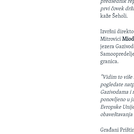
predsednik rep
prvi čovek drž
kaže Šeholi.
Izvršni direkto
Mitrovici
Miod
jezera Gazivod
Samoopredeljenj
granica.
”Vidim to više
pogledate natp
Gazivodama i n
ponovljeno u j
Evropske Unije
obaveštavanja 
Građani Prišti