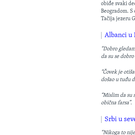
obiđe svaki deo
Beogradom. S d
Tačija jezeru 
Albanci u 
“Dobro gledam n
da su se dobro 
“Čovek je otiša
došao u tuđu d
“Mislim da su s
obična farsa”.
Srbi u sev
“Nikoga to nij