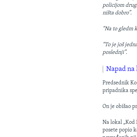
policijom druga
ništa dobro”.
“Na to gledm k
“To je još jedn
poslednji”.
Napad na l
Predsednik K
pripadnika spec
On je obišao p
Na lokal „Kod 
posete popio k