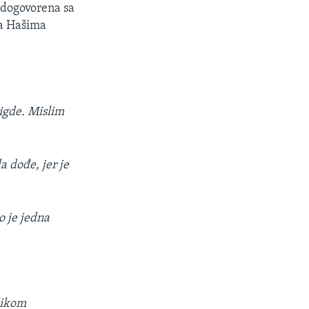
a dogovorena sa
ta Hašima
nigde. Mislim
a dođe, jer je
o je jedna
likom