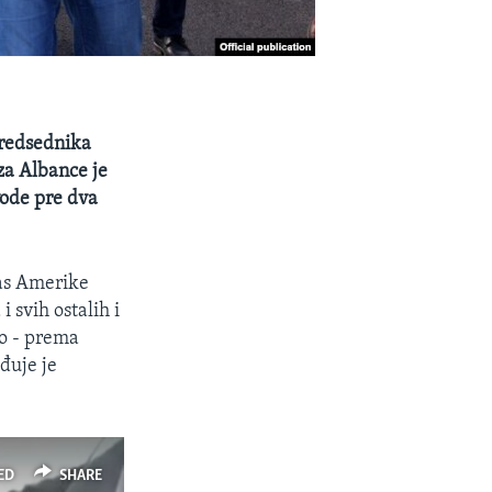
 predsednika
za Albance je
vode pre dva
as Amerike
 svih ostalih i
to - prema
đuje je
ED
SHARE