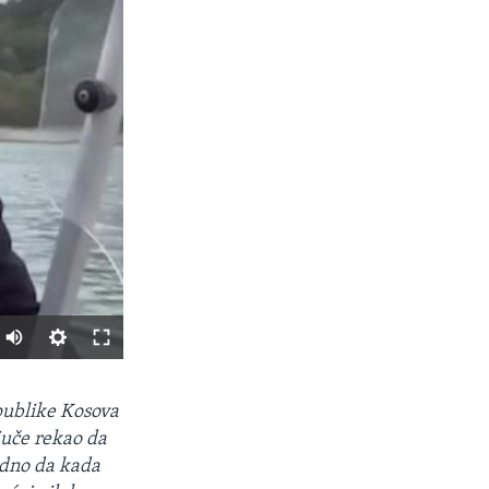
SHARE
publike Kosova
juče rekao da
udno da kada