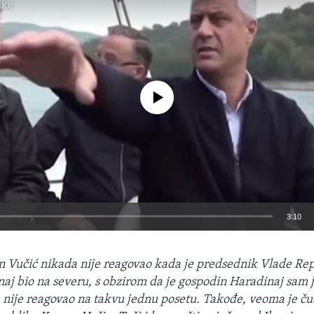
ike
No media source currently available
3:10
EMBED
n Vučić nikada nije reagovao kada je predsednik Vlade Re
j bio na severu, s obzirom da je gospodin Haradinaj sam 
a nije reagovao na takvu jednu posetu. Takođe, veoma je č