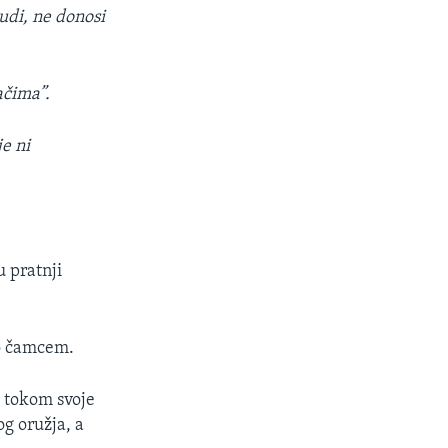
judi, ne donosi
ačima”.
je ni
 pratnji
ao čamcem.
a tokom svoje
g oružja, a