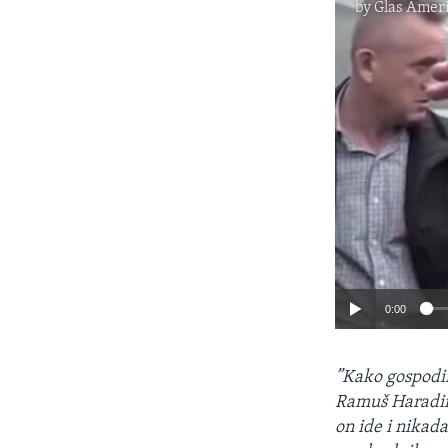
by
Glas Amer
0:00
”Kako gospodi
Ramuš Haradina
on ide i nikad