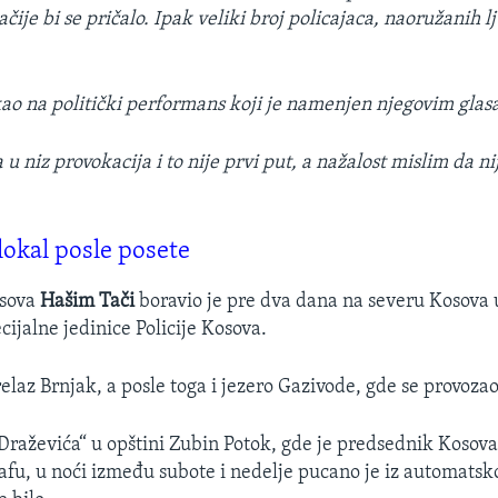
čije bi se pričalo. Ipak veliki broj policajaca, naoružanih l
ao na politički performans koji je namenjen njegovim glas
a u niz provokacija i to nije prvi put, a nažalost mislim da ni
okal posle posete
osova
Hašim Tači
boravio je pre dva dana na severu Kosova u
ijalne jedinice Policije Kosova.
relaz Brnjak, a posle toga i jezero Gazivode, gde se provoz
Draževića“ u opštini Zubin Potok, gde je predsednik Kosov
afu, u noći između subote i nedelje pucano je iz automatsko