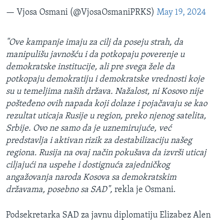
— Vjosa Osmani (@VjosaOsmaniPRKS)
May 19, 2024
"Ove kampanje imaju za cilj da poseju strah, da
manipulišu javnošću i da potkopaju poverenje u
demokratske institucije, ali pre svega žele da
potkopaju demokratiju i demokratske vrednosti koje
su u temeljima naših država. Nažalost, ni Kosovo nije
pošteđeno ovih napada koji dolaze i pojačavaju se kao
rezultat uticaja Rusije u region, preko njenog satelita,
Srbije. Ovo ne samo da je uznemirujuće, već
predstavlja i aktivan rizik za destabilizaciju našeg
regiona. Rusija na ovaj način pokušava da izvrši uticaj
ciljajući na uspehe i dostignuća zajedničkog
angažovanja naroda Kosova sa demokratskim
državama, posebno sa SAD",
rekla je Osmani.
Podsekretarka SAD za javnu diplomatiju Elizabez Alen