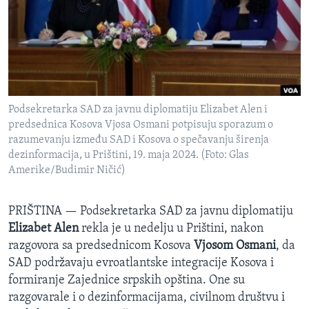
SPORT
INTERVJU
Podsekretarka SAD za javnu diplomatiju Elizabet Alen i
predsednica Kosova Vjosa Osmani potpisuju sporazum o
razumevanju između SAD i Kosova o spečavanju širenja
dezinformacija, u Prištini, 19. maja 2024. (Foto: Glas
Amerike/Budimir Ničić)
PRIŠTINA —
Podsekretarka SAD za javnu diplomatiju
Elizabet Alen
rekla je u nedelju u Prištini, nakon
razgovora sa predsednicom Kosova
Vjosom Osmani
, da
SAD podržavaju evroatlantske integracije Kosova i
formiranje Zajednice srpskih opština. One su
razgovarale i o dezinformacijama, civilnom društvu i