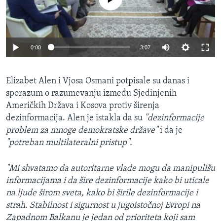
0:00
3:07
Elizabet Alen i Vjosa Osmani potpisale su danas i
sporazum o razumevanju između Sjedinjenih
Američkih Država i Kosova protiv širenja
dezinformacija. Alen je istakla da su
"dezinformacije
problem za mnoge demokratske države"
i da je
"potreban multilateralni pristup".
"Mi shvatamo da autoritarne vlade mogu da manipulišu
informacijama i da šire dezinformacije kako bi uticale
na ljude širom sveta, kako bi širile dezinformacije i
strah. Stabilnost i sigurnost u jugoistočnoj Evropi na
Zapadnom Balkanu je jedan od prioriteta koji sam