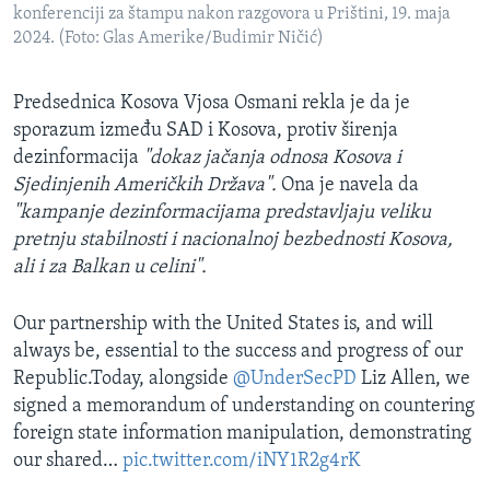
konferenciji za štampu nakon razgovora u Prištini, 19. maja
2024. (Foto: Glas Amerike/Budimir Ničić)
Predsednica Kosova Vjosa Osmani rekla je da je
sporazum između SAD i Kosova, protiv širenja
dezinformacija
"dokaz jačanja odnosa Kosova i
Sjedinjenih Američkih Država".
Ona je navela da
"kampanje dezinformacijama predstavljaju veliku
pretnju stabilnosti i nacionalnoj bezbednosti Kosova,
ali i za Balkan u celini".
Our partnership with the United States is, and will
always be, essential to the success and progress of our
Republic.Today, alongside
@UnderSecPD
Liz Allen, we
signed a memorandum of understanding on countering
foreign state information manipulation, demonstrating
our shared…
pic.twitter.com/iNY1R2g4rK