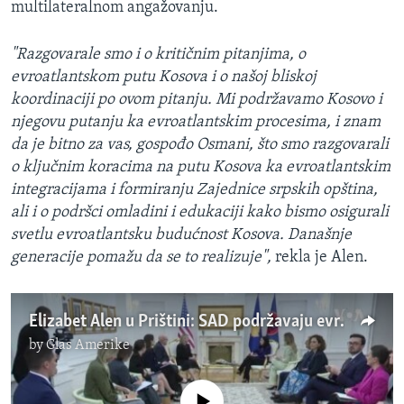
multilateralnom angažovanju.
"Razgovarale smo i o kritičnim pitanjima, o
evroatlantskom putu Kosova i o našoj bliskoj
koordinaciji po ovom pitanju. Mi podržavamo Kosovo i
njegovu putanju ka evroatlantskim procesima, i znam
da je bitno za vas, gospođo Osmani, što smo razgovarali
o ključnim koracima na putu Kosova ka evroatlantskim
integracijama i formiranju Zajednice srpskih opština,
ali i o podršci omladini i edukaciji kako bismo osigurali
svetlu evroatlantsku budućnost Kosova. Današnje
generacije pomažu da se to realizuje",
rekla je Alen.
Elizabet Alen u Prištini: SAD podržavaju evroatlantske integracije Kosova i formiranje ZSO
by
Glas Amerike
No media source currently available