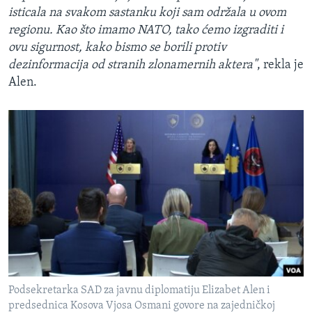
isticala na svakom sastanku koji sam održala u ovom
regionu. Kao što imamo NATO, tako ćemo izgraditi i
ovu sigurnost, kako bismo se borili protiv
dezinformacija od stranih zlonamernih aktera"
, rekla je
Alen.
Podsekretarka SAD za javnu diplomatiju Elizabet Alen i
predsednica Kosova Vjosa Osmani govore na zajedničkoj