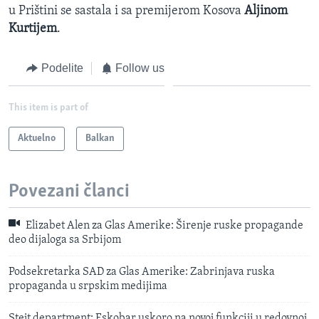
u Prištini se sastala i sa premijerom Kosova
Aljinom
Kurtijem
.
Podelite
Follow us
This item is part of
Aktuelno
Balkan
Povezani članci
Elizabet Alen za Glas Amerike: Širenje ruske propagande
deo dijaloga sa Srbijom
Podsekretarka SAD za Glas Amerike: Zabrinjava ruska
propaganda u srpskim medijima
Stejt department: Eskobar uskoro na novoj funkciji u redovnoj