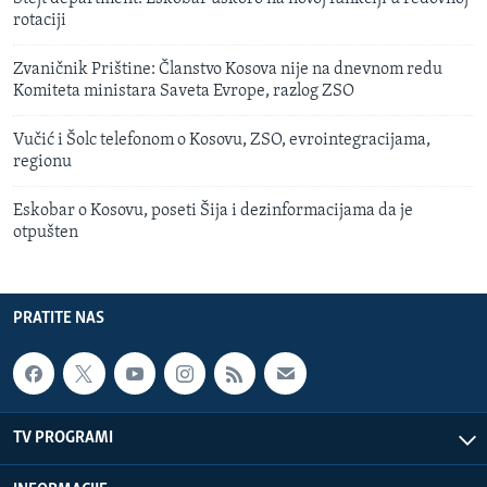
rotaciji
Zvaničnik Prištine: Članstvo Kosova nije na dnevnom redu
Komiteta ministara Saveta Evrope, razlog ZSO
Vučić i Šolc telefonom o Kosovu, ZSO, evrointegracijama,
regionu
Eskobar o Kosovu, poseti Šija i dezinformacijama da je
otpušten
PRATITE NAS
TV PROGRAMI