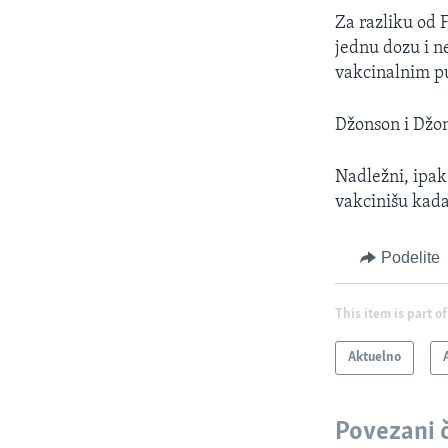
Za razliku od 
jednu dozu i ne
vakcinalnim p
Džonson i Džon
Nadležni, ipak,
vakcinišu kada
Podelite
This item is part of
Aktuelno
Povezani 