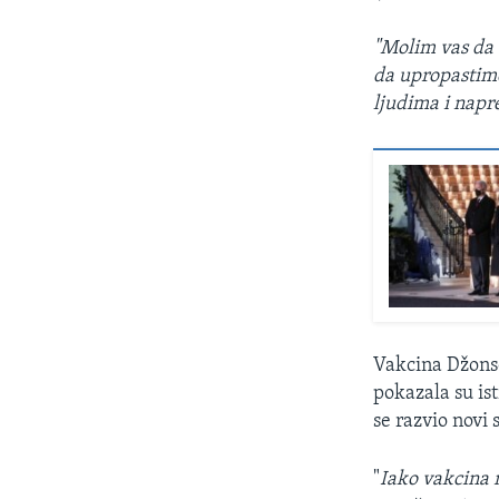
"Molim vas da 
da upropastimo
ljudima i napr
Vakcina Džonso
pokazala su is
se razvio novi s
"
Iako vakcina n