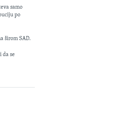
hteva samo
buciju po
na širom SAD.
i da se