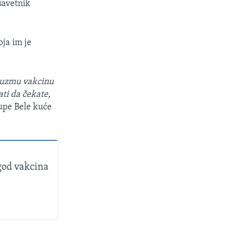
savetnik
ja im je
a uzmu vakcinu
ti da čekate,
upe Bele kuće
god vakcina