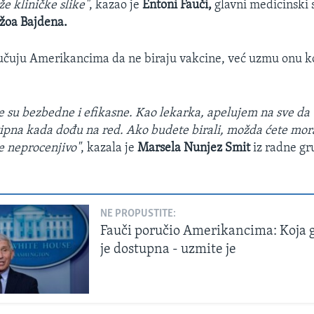
e kliničke slike"
, kazao je
Entoni Fauči,
glavni medicinski 
žoa Bajdena.
učuju Amerikancima da ne biraju vakcine, već uzmu onu ko
ne su bezbedne i efikasne. Kao lekarka, apelujem na sve d
ipna kada dođu na red. Ako budete birali, možda ćete mora
e neprocenjivo"
, kazala je
Marsela Nunjez Smit
iz radne gr
NE PROPUSTITE:
Fauči poručio Amerikancima: Koja 
je dostupna - uzmite je