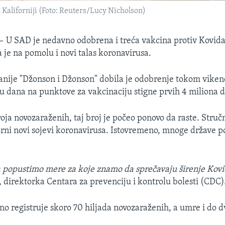
 Kaliforniji (Foto: Reuters/Lucy Nicholson)
 —
U SAD je nedavno odobrena i treća vakcina protiv Kovida,
 je na pomolu i novi talas koronavirusa.
ije "Džonson i Džonson" dobila je odobrenje tokom viken
ku dana na punktove za vakcinaciju stigne prvih 4 miliona 
ja novozaraženih, taj broj je počeo ponovo da raste. Struč
orni novi sojevi koronavirusa. Istovremeno, mnoge države p
 popustimo mere za koje znamo da sprečavaju širenje Kov
, direktorka Centara za prevenciju i kontrolu bolesti (CDC)
o registruje skoro 70 hiljada novozaraženih, a umre i do d