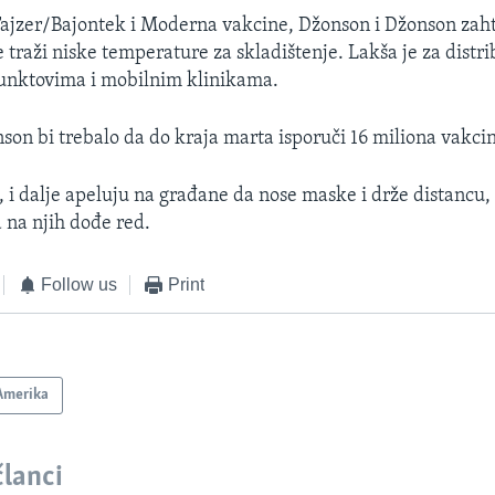
Fajzer/Bajontek i Moderna vakcine, Džonson i Džonson za
 traži niske temperature za skladištenje. Lakša je za distri
unktovima i mobilnim klinikama.
son bi trebalo da do kraja marta isporuči 16 miliona vakci
 i dalje apeluju na građane da nose maske i drže distancu, 
 na njih dođe red.
Follow us
Print
Amerika
članci