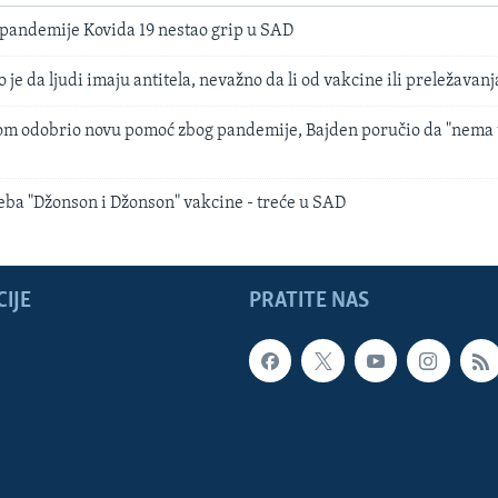
 pandemije Kovida 19 nestao grip u SAD
 je da ljudi imaju antitela, nevažno da li od vakcine ili preležavanj
om odobrio novu pomoć zbog pandemije, Bajden poručio da "nema
ba "Džonson i Džonson" vakcine - treće u SAD
IJE
PRATITE NAS