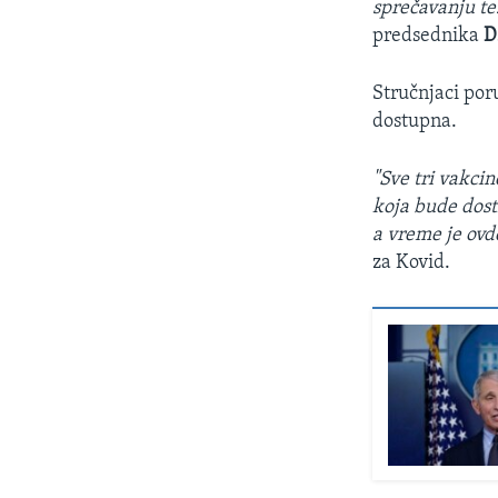
sprečavanju tež
predsednika
D
Stručnjaci por
dostupna.
"Sve tri vakci
koja bude dost
a vreme je ovd
za Kovid.