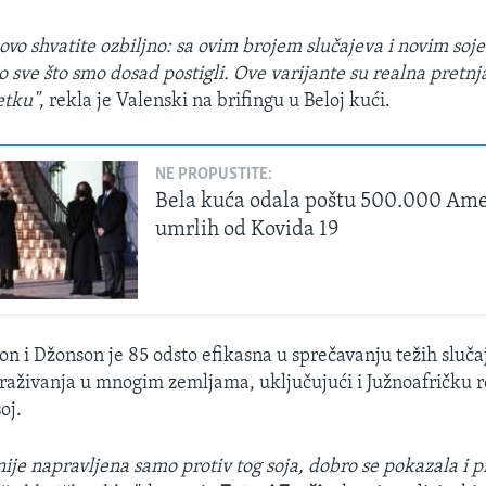
ovo shvatite ozbiljno: sa ovim brojem slučajeva i novim s
 sve što smo dosad postigli. Ove varijante su realna pretn
etku"
, rekla je Valenski na brifingu u Beloj kući.
NE PROPUSTITE:
Bela kuća odala poštu 500.000 Am
umrlih od Kovida 19
n i Džonson je 85 odsto efikasna u sprečavanju težih slučaj
traživanja u mnogim zemljama, uključujući i Južnoafričku 
oj.
ije napravljena samo protiv tog soja, dobro se pokazala i p