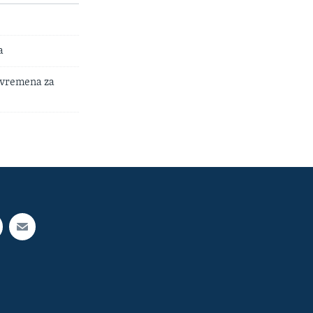
a
 vremena za