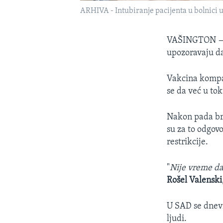
ARHIVA - Intubiranje pacijenta u bolnici u
VAŠINGTON
upozoravaju da
Vakcina kompan
se da već u to
Nakon pada bro
su za to odgov
restrikcije.
"
Nije vreme da
Rošel Valenski
U SAD se dnevn
ljudi.