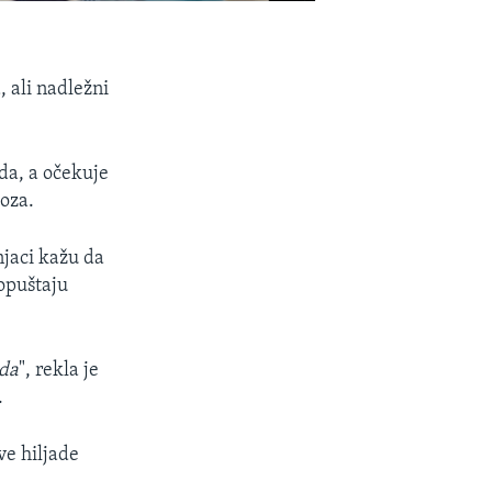
 ali nadležni
da, a očekuje
doza.
njaci kažu da
opuštaju
ida
", rekla je
.
ve hiljade