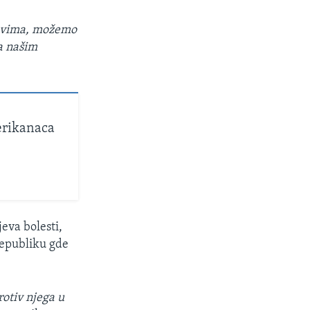
ojevima, možemo
ja našim
erikanaca
eva bolesti,
republiku gde
rotiv njega u