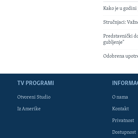
Kako je u godini
Stručnjaci: Važno
Predstavnički d
gubljenje"
Odobrena upotre
TV PROGRAMI
INFORMAC
Otvoreni Studio
O nama
Iz Amerike
Kontakt
Privatnost
Dostupnost