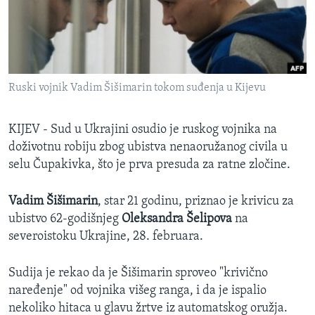
SPORT
INTERVJU
Ruski vojnik Vadim Šišimarin tokom suđenja u Kijevu
KIJEV - Sud u Ukrajini osudio je ruskog vojnika na
doživotnu robiju zbog ubistva nenaoružanog civila u
selu Čupakivka, što je prva presuda za ratne zločine.
Vadim Šišimarin
, star 21 godinu, priznao je krivicu za
ubistvo 62-godišnjeg
Oleksandra Šelipova
na
severoistoku Ukrajine, 28. februara.
Sudija je rekao da je Šišimarin sproveo "krivično
naređenje" od vojnika višeg ranga, i da je ispalio
nekoliko hitaca u glavu žrtve iz automatskog oružja.