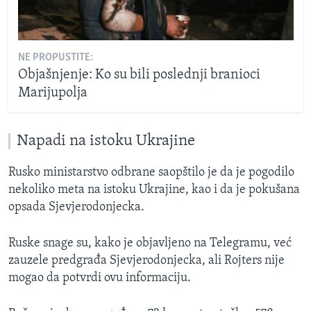
NE PROPUSTITE:
Objašnjenje: Ko su bili poslednji branioci
Marijupolja
Napadi na istoku Ukrajine
Rusko ministarstvo odbrane saopštilo je da je pogodilo
nekoliko meta na istoku Ukrajine, kao i da je pokušana
opsada Sjevjerodonjecka.
Ruske snage su, kako je objavljeno na Telegramu, već
zauzele predgrađa Sjevjerodonjecka, ali Rojters nije
mogao da potvrdi ovu informaciju.