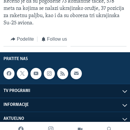
Rečeno je da su pogođene 73 komantne tačke, 578
meta na kojima se nalazi ukrajinsko oružje, 37 pozicija
za raketnu paljbu, kao i da su oborena tri ukrajinska
Su-25 aviona.
Podelite
Follow us
PRATITE NAS
TV PROGRAMI
INFORMACIJE
AKTUELNO