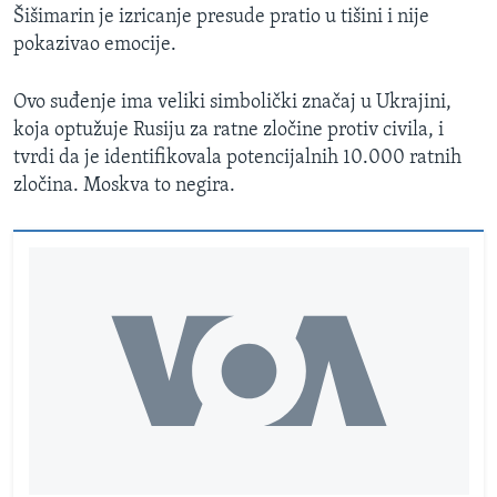
Šišimarin je izricanje presude pratio u tišini i nije
pokazivao emocije.
Ovo suđenje ima veliki simbolički značaj u Ukrajini,
koja optužuje Rusiju za ratne zločine protiv civila, i
tvrdi da je identifikovala potencijalnih 10.000 ratnih
zločina. Moskva to negira.