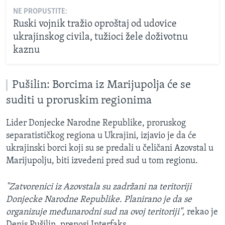
NE PROPUSTITE:
Ruski vojnik tražio oproštaj od udovice
ukrajinskog civila, tužioci žele doživotnu
kaznu
Pušilin: Borcima iz Marijupolja će se
suditi u proruskim regionima
Lider Donjecke Narodne Republike, proruskog
separatističkog regiona u Ukrajini, izjavio je da će
ukrajinski borci koji su se predali u čeličani Azovstal u
Marijupolju, biti izvedeni pred sud u tom regionu.
"Zatvorenici iz Azovstala su zadržani na teritoriji
Donjecke Narodne Republike. Planirano je da se
organizuje međunarodni sud na ovoj teritoriji",
rekao je
Denis Pušilin, prenosi Interfaks.