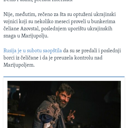
Nije, međutim, rečeno za šta su optuženi ukrajinski
vojnici koji su nekoliko meseci proveli u bunkerima
čeliane Azovstal, poslednjem uporištu ukrajinskih
snaga u Marijupolju.
Rusija je u subotu saopštila
da su se predali i poslednji
borci iz čeličane i da je preuzela kontrolu nad
Marijupoljem.