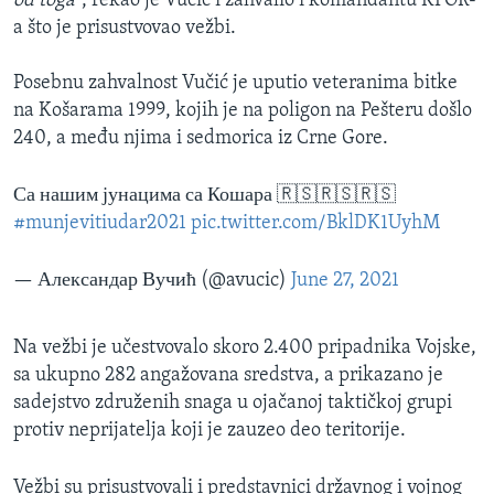
od toga"
, rekao je Vučić i zahvalio i komandantu KFOR-
a što je prisustvovao vežbi.
Posebnu zahvalnost Vučić je uputio veteranima bitke
na Košarama 1999, kojih je na poligon na Pešteru došlo
240, a među njima i sedmorica iz Crne Gore.
Са нашим јунацима са Кошара 🇷🇸🇷🇸🇷🇸
#munjevitiudar2021
pic.twitter.com/BklDK1UyhM
— Александар Вучић (@avucic)
June 27, 2021
Na vežbi je učestvovalo skoro 2.400 pripadnika Vojske,
sa ukupno 282 angažovana sredstva, a prikazano je
sadejstvo združenih snaga u ojačanoj taktičkoj grupi
protiv neprijatelja koji je zauzeo deo teritorije.
Vežbi su prisustvovali i predstavnici državnog i vojnog