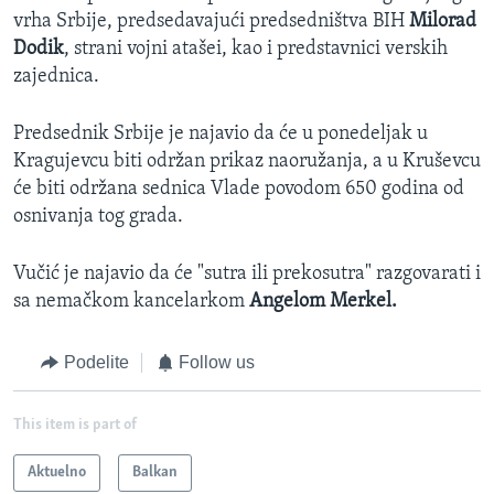
vrha Srbije, predsedavajući predsedništva BIH
Milorad
Dodik
, strani vojni atašei, kao i predstavnici verskih
zajednica.
Predsednik Srbije je najavio da će u ponedeljak u
Kragujevcu biti održan prikaz naoružanja, a u Kruševcu
će biti održana sednica Vlade povodom 650 godina od
osnivanja tog grada.
Vučić je najavio da će "sutra ili prekosutra" razgovarati i
sa nemačkom kancelarkom
Angelom Merkel.
Podelite
Follow us
This item is part of
Aktuelno
Balkan