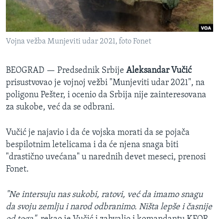
SPORT
INTERVJU
Vojna vežba Munjeviti udar 2021, foto Fonet
BEOGRAD —
Predsednik Srbije
Aleksandar Vučić
prisustvovao je vojnoj vežbi "Munjeviti udar 2021", na
poligonu Pešter, i ocenio da Srbija nije zainteresovana
za sukobe, već da se odbrani.
Vučić je najavio i da će vojska morati da se pojača
bespilotnim letelicama i da će njena snaga biti
"drastično uvećana" u narednih devet meseci, prenosi
Fonet.
"Ne intersuju nas sukobi, ratovi, već da imamo snagu
da svoju zemlju i narod odbranimo. Ništa lepše i časnije