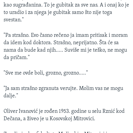
kao sugrađanina. To je gubitak za sve nas. A i onaj ko je
to uradio i za njega je gubitak samo što nije toga
svestan."
"Pa strašno. Evo časno rečeno ja imam pritisak i moram
da idem kod doktora. Strašno, neprijatno. Šta će sa
nama da bude kad njih..... Suviše mi je teško, ne mogu
da pričam."
"Sve me ovde boli, grozno, grozno....."
"Ja sam strašno zgranuta verujte. Molim vas ne mogu
dalje."
Oliver Ivanović je rođen 1953. godine u selu Rznić kod
Dečana, a živeo je u Kosovskoj Mitrovici.