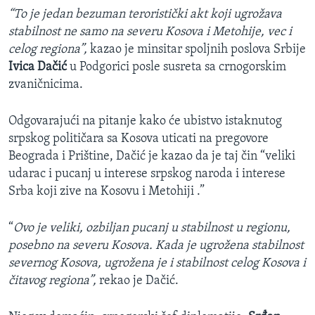
“To je jedan bezuman teroristički akt koji ugrožava
stabilnost ne samo na severu Kosova i Metohije, vec i
celog regiona”,
kazao je minsitar spoljnih poslova Srbije
Ivica Dačić
u Podgorici posle susreta sa crnogorskim
zvaničnicima.
Odgovarajući na pitanje kako će ubistvo istaknutog
srpskog političara sa Kosova uticati na pregovore
Beograda i Prištine, Dačić je kazao da je taj čin “veliki
udarac i pucanj u interese srpskog naroda i interese
Srba koji zive na Kosovu i Metohiji .”
“
Ovo je veliki, ozbiljan pucanj u stabilnost u regionu,
posebno na severu Kosova. Kada je ugrožena stabilnost
severnog Kosova, ugrožena je i stabilnost celog Kosova i
čitavog regiona”,
rekao je Dačić.