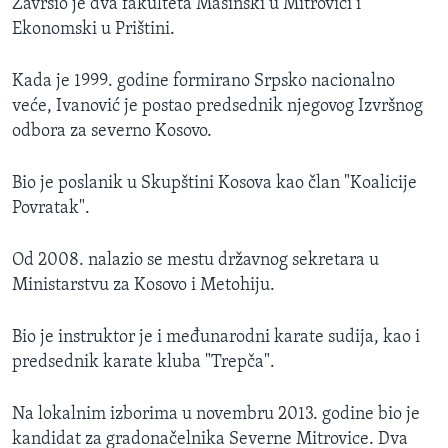
Završio je dva fakulteta Mašinski u Mitrovici i
Ekonomski u Prištini.
Kada je 1999. godine formirano Srpsko nacionalno
veće, Ivanović je postao predsednik njegovog Izvršnog
odbora za severno Kosovo.
Bio je poslanik u Skupštini Kosova kao član "Koalicije
Povratak".
Od 2008. nalazio se mestu državnog sekretara u
Ministarstvu za Kosovo i Metohiju.
Bio je instruktor je i međunarodni karate sudija, kao i
predsednik karate kluba "Trepča".
Na lokalnim izborima u novembru 2013. godine bio je
kandidat za gradonačelnika Severne Mitrovice. Dva