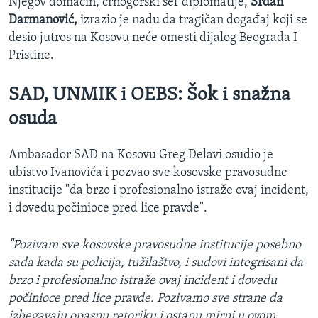
Njegov domaćin, crnogorski šef diplomatije,
Srđan
Darmanović,
izrazio je nadu da tragičan događaj koji se
desio jutros na Kosovu neće omesti dijalog Beograda I
Pristine.
SAD, UNMIK i OEBS: Šok i snažna
osuda
Ambasador SAD na Kosovu Greg Delavi osudio je
ubistvo Ivanovića i pozvao sve kosovske pravosudne
institucije "da brzo i profesionalno istraže ovaj incident,
i dovedu počinioce pred lice pravde".
"Pozivam sve kosovske pravosudne institucije posebno
sada kada su policija, tužilaštvo, i sudovi integrisani da
brzo i profesionalno istraže ovaj incident i dovedu
počinioce pred lice pravde. Pozivamo sve strane da
izbegavaju opasnu retoriku i ostanu mirni u ovom