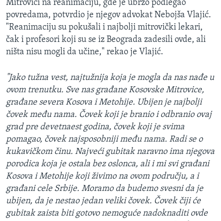
Mitrovici na reanimaciju, gde je ubrzo podlegao
povredama, potvrdio je njegov advokat Nebojša Vlajić.
"Reanimaciju su pokušali i najbolji mitrovički lekari,
čak i profesori koji su se iz Beograda zadesili ovde, ali
ništa nisu mogli da učine," rekao je Vlajić.
"Jako tužna vest, najtužnija koja je mogla da nas nađe u
ovom trenutku. Sve nas građane Kosovske Mitrovice,
građane severa Kosova i Metohije. Ubijen je najbolji
čovek među nama. Čovek koji je branio i odbranio ovaj
grad pre devetnaest godina, čovek koji je svima
pomagao, čovek najsposobniji među nama. Radi se o
kukavičkom činu. Najveći gubitak naravno ima njegova
porodica koja je ostala bez oslonca, ali i mi svi građani
Kosova i Metohije koji živimo na ovom području, a i
građani cele Srbije. Moramo da budemo svesni da je
ubijen, da je nestao jedan veliki čovek. Čovek čiji će
gubitak zaista biti gotovo nemoguće nadoknaditi ovde