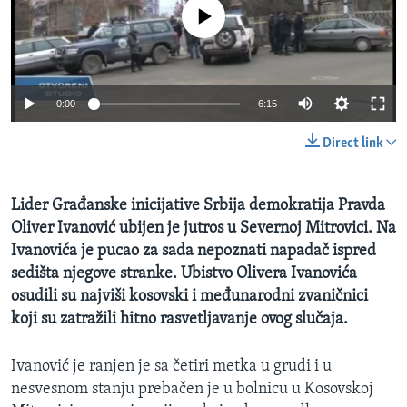
No media source currently available
SPORT
INTERVJU
0:00
6:15
Direct link
Lider Građanske inicijative Srbija demokratija Pravda
Oliver Ivanović ubijen je jutros u Severnoj Mitrovici. Na
Ivanovića je pucao za sada nepoznati napadač ispred
sedišta njegove stranke. Ubistvo Olivera Ivanovića
osudili su najviši kosovski i međunarodni zvaničnici
koji su zatražili hitno rasvetljavanje ovog slučaja.​
Ivanović je ranjen je sa četiri metka u grudi i u
nesvesnom stanju prebačen je u bolnicu u Kosovskoj