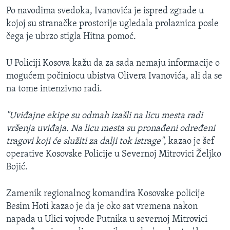
Po navodima svedoka, Ivanovića je ispred zgrade u
kojoj su stranačke prostorije ugledala prolaznica posle
čega je ubrzo stigla Hitna pomoć.
U Policiji Kosova kažu da za sada nemaju informacije o
mogućem počiniocu ubistva Olivera Ivanovića, ali da se
na tome intenzivno radi.
"Uviđajne ekipe su odmah izašli na licu mesta radi
vršenja uviđaja. Na licu mesta su pronađeni određeni
tragovi koji će služiti za dalji tok istrage"
, kazao je šef
operative Kosovske Policije u Severnoj Mitrovici Željko
Bojić.
Zamenik regionalnog komandira Kosovske policije
Besim Hoti kazao je da je oko sat vremena nakon
napada u Ulici vojvode Putnika u severnoj Mitrovici