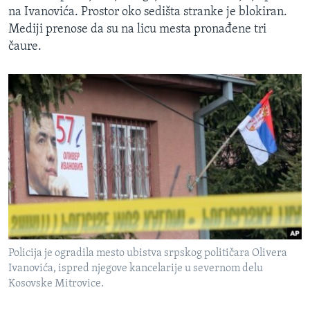
na Ivanovića. Prostor oko sedišta stranke je blokiran.
Mediji prenose da su na licu mesta pronađene tri
čaure.
Policija je ogradila mesto ubistva srpskog političara Olivera
Ivanovića, ispred njegove kancelarije u severnom delu
Kosovske Mitrovice.