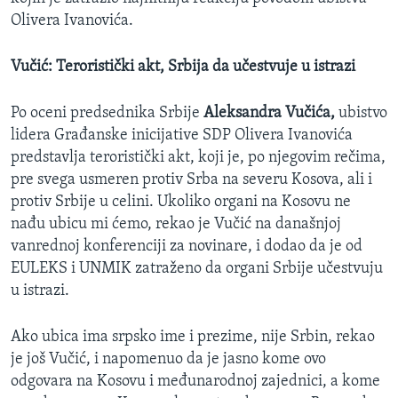
Olivera Ivanovića.
Vučić: Teroristički akt, Srbija da učestvuje u istrazi
Po oceni predsednika Srbije
Aleksandra Vučića,
ubistvo
lidera Građanske inicijative SDP Olivera Ivanovića
predstavlja teroristički akt, koji je, po njegovim rečima,
pre svega usmeren protiv Srba na severu Kosova, ali i
protiv Srbije u celini. Ukoliko organi na Kosovu ne
nađu ubicu mi ćemo, rekao je Vučić na današnjoj
vanrednoj konferenciji za novinare, i dodao da je od
EULEKS i UNMIK zatraženo da organi Srbije učestvuju
u istrazi.
Ako ubica ima srpsko ime i prezime, nije Srbin, rekao
je još Vučić, i napomenuo da je jasno kome ovo
odgovara na Kosovu i međunarodnoj zajednici, a kome