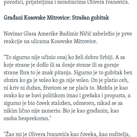
porodici, prijateljima i saradnicima Olivera Ivanovića.
Građani Kosovske Mitrovice: Strašan gubitak
Novinar Glasa Amerike Budimir Ničić zabeležio je prve
reakcije na ulicama Kosovske Mitrovice.
"To sigurno nije učinio onaj ko želi dobro Srbiji. A sa
koje strane je došlo ili sa donje strane ili sa gornje
strane Ibra to je znak pitanja. Sigurno je to gubitak bez
obzira ko ga je voleo ko ga nije voleo. On je platio ceh,
ni kriv ni dužan, životom se ne plaća to. Možda je kao
svako ko se bavi politikom imao i grešaka i propusta, a
sigurno je bio čovek staložen, odmeren, nikad se sa
nikim lično nije zamerio. Bio je kao građanin, kao
osoba besprekoran."
"Žao mi je Olivera Ivanovića kao čoveka, kao roditelja,