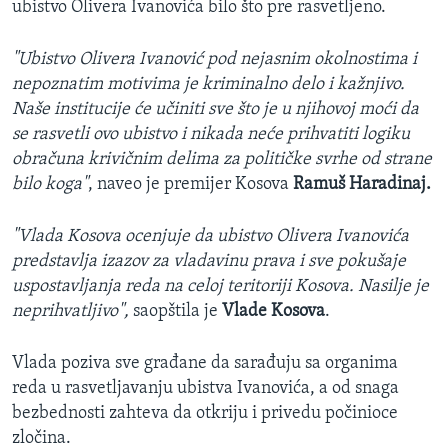
ubistvo Olivera Ivanovića bilo što pre rasvetljeno.
"Ubistvo Olivera Ivanović pod nejasnim okolnostima i
nepoznatim motivima je kriminalno delo i kažnjivo.
Naše institucije će učiniti sve što je u njihovoj moći da
se rasvetli ovo ubistvo i nikada neće prihvatiti logiku
obračuna krivičnim delima za političke svrhe od strane
bilo koga"
, naveo je premijer Kosova
Ramuš Haradinaj.
"Vlada Kosova ocenjuje da ubistvo Olivera Ivanovića
predstavlja izazov za vladavinu prava i sve pokušaje
uspostavljanja reda na celoj teritoriji Kosova. Nasilje je
neprihvatljivo",
saopštila je
Vlade Kosova
.
Vlada poziva sve građane da sarađuju sa organima
reda u rasvetljavanju ubistva Ivanovića, a od snaga
bezbednosti zahteva da otkriju i privedu počinioce
zločina.