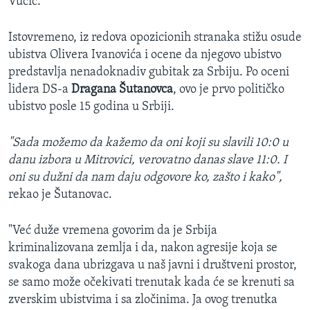
Vučić.
Istovremeno, iz redova opozicionih stranaka stižu osude
ubistva Olivera Ivanovića i ocene da njegovo ubistvo
predstavlja nenadoknadiv gubitak za Srbiju. Po oceni
lidera DS-a
Dragana Šutanovca
, ovo je prvo političko
ubistvo posle 15 godina u Srbiji.
"Sada možemo da kažemo da oni koji su slavili 10:0 u
danu izbora u Mitrovici, verovatno danas slave 11:0. I
oni su dužni da nam daju odgovore ko, zašto i kako",
rekao je Šutanovac.
"Već duže vremena govorim da je Srbija
kriminalizovana zemlja i da, nakon agresije koja se
svakoga dana ubrizgava u naš javni i društveni prostor,
se samo može očekivati trenutak kada će se krenuti sa
zverskim ubistvima i sa zločinima. Ja ovog trenutka