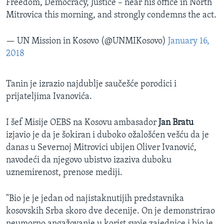
Freedom, Democracy, Justice – near his office in North
Mitrovica this morning, and strongly condemns the act.
— UN Mission in Kosovo (@UNMIKosovo)
January 16,
2018
Tanin je izrazio najdublje saučešće porodici i
prijateljima Ivanovića.
I šef Misije OEBS na Kosovu ambasador
Jan Bratu
izjavio je da je šokiran i duboko ožalošćen vešću da je
danas u Severnoj Mitrovici ubijen Oliver Ivanović,
navodeći da njegovo ubistvo izaziva duboku
uznemirenost, prenose mediji.
"Bio je je jedan od najistaknutijih predstavnika
kosovskih Srba skoro dve decenije. On je demonstrirao
neumorno angažovanje u korist svoje zajednice i bio je