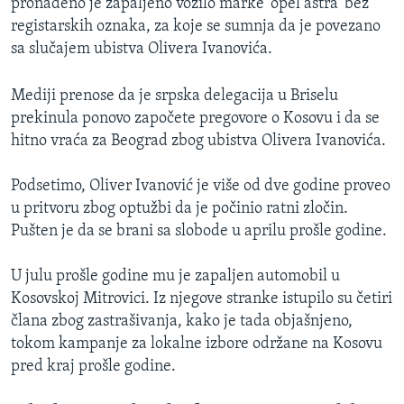
pronađeno je zapaljeno vozilo marke 'opel astra' bez
registarskih oznaka, za koje se sumnja da je povezano
sa slučajem ubistva Olivera Ivanovića.
Mediji prenose da je srpska delegacija u Briselu
prekinula ponovo započete pregovore o Kosovu i da se
hitno vraća za Beograd zbog ubistva Olivera Ivanovića.
Podsetimo, Oliver Ivanović je više od dve godine proveo
u pritvoru zbog optužbi da je počinio ratni zločin.
Pušten je da se brani sa slobode u aprilu prošle godine.
U julu prošle godine mu je zapaljen automobil u
Kosovskoj Mitrovici. Iz njegove stranke istupilo su četiri
člana zbog zastrašivanja, kako je tada objašnjeno,
tokom kampanje za lokalne izbore održane na Kosovu
pred kraj prošle godine.