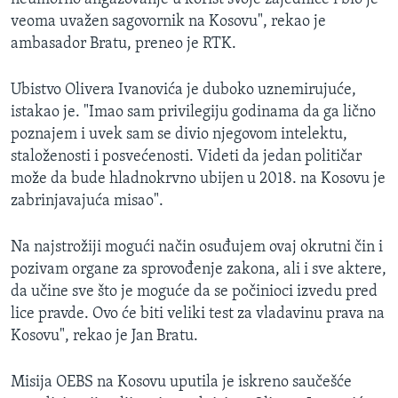
veoma uvažen sagovornik na Kosovu", rekao je
ambasador Bratu, preneo je RTK.
Ubistvo Olivera Ivanovića je duboko uznemirujuće,
istakao je. "Imao sam privilegiju godinama da ga lično
poznajem i uvek sam se divio njegovom intelektu,
staloženosti i posvećenosti. Videti da jedan političar
može da bude hladnokrvno ubijen u 2018. na Kosovu je
zabrinjavajuća misao".
Na najstrožiji mogući način osuđujem ovaj okrutni čin i
pozivam organe za sprovođenje zakona, ali i sve aktere,
da učine sve što je moguće da se počinioci izvedu pred
lice pravde. Ovo će biti veliki test za vladavinu prava na
Kosovu", rekao je Jan Bratu.
Misija OEBS na Kosovu uputila je iskreno saučešće