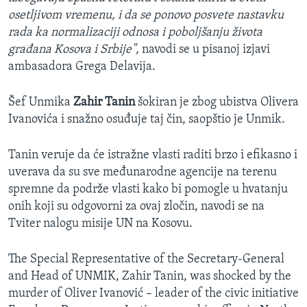
osetljivom vremenu, i da se ponovo posvete nastavku
rada ka normalizaciji odnosa i poboljšanju života
građana Kosova i Srbije",
navodi se u pisanoj izjavi
ambasadora Grega Delavija.
Šef Unmika
Zahir Tanin
šokiran je zbog ubistva Olivera
Ivanovića i snažno osuđuje taj čin, saopštio je Unmik.
Tanin veruje da će istražne vlasti raditi brzo i efikasno i
uverava da su sve međunarodne agencije na terenu
spremne da podrže vlasti kako bi pomogle u hvatanju
onih koji su odgovorni za ovaj zločin, navodi se na
Tviter nalogu misije UN na Kosovu.
The Special Representative of the Secretary-General
and Head of UNMIK, Zahir Tanin, was shocked by the
murder of Oliver Ivanović – leader of the civic initiative