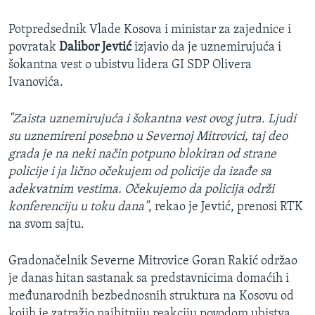
Potpredsednik Vlade Kosova i ministar za zajednice i
povratak
Dalibor Jevtić
izjavio da je uznemirujuća i
šokantna vest o ubistvu lidera GI SDP Olivera
Ivanovića.
"Zaista uznemirujuća i šokantna vest ovog jutra. Ljudi
su uznemireni posebno u Severnoj Mitrovici, taj deo
grada je na neki način potpuno blokiran od strane
policije i ja lično očekujem od policije da izađe sa
adekvatnim vestima. Očekujemo da policija održi
konferenciju u toku dana"
, rekao je Jevtić, prenosi RTK
na svom sajtu.
Gradonačelnik Severne Mitrovice Goran Rakić održao
je danas hitan sastanak sa predstavnicima domaćih i
međunarodnih bezbednosnih struktura na Kosovu od
kojih je zatražio najhitniju reakciju povodom ubistva