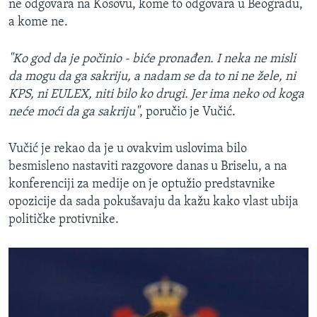
ne odgovara na Kosovu, kome to odgovara u Beogradu,
a kome ne.
"Ko god da je počinio - biće pronađen. I neka ne misli
da mogu da ga sakriju, a nadam se da to ni ne žele, ni
KPS, ni EULEX, niti bilo ko drugi. Jer ima neko od koga
neće moći da ga sakriju"
, poručio je Vučić.
Vučić je rekao da je u ovakvim uslovima bilo
besmisleno nastaviti razgovore danas u Briselu, a na
konferenciji za medije on je optužio predstavnike
opozicije da sada pokušavaju da kažu kako vlast ubija
političke protivnike.