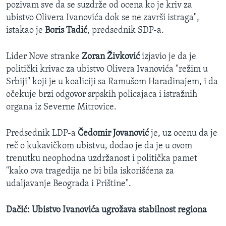
pozivam sve da se suzdrže od ocena ko je kriv za
ubistvo Olivera Ivanovića dok se ne završi istraga",
istakao je
Boris Tadić
, predsednik SDP-a.
Lider Nove stranke
Zoran Živković
izjavio je da je
politički krivac za ubistvo Olivera Ivanovića "režim u
Srbiji" koji je u koaliciji sa Ramušom Haradinajem, i da
očekuje brzi odgovor srpskih policajaca i istražnih
organa iz Severne Mitrovice.
Predsednik LDP-a
Čedomir Jovanović
je, uz ocenu da je
reč o kukavičkom ubistvu, dodao je da je u ovom
trenutku neophodna uzdržanost i politička pamet
"kako ova tragedija ne bi bila iskorišćena za
udaljavanje Beograda i Prištine".
Dačić: Ubistvo Ivanovića ugrožava stabilnost regiona