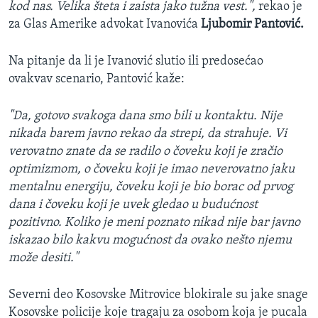
kod nas. Velika šteta i zaista jako tužna vest.",
rekao je
za Glas Amerike advokat Ivanovića
Ljubomir Pantović.
Na pitanje da li je Ivanović slutio ili predosećao
ovakvav scenario, Pantović kaže:
"Da, gotovo svakoga dana smo bili u kontaktu. Nije
nikada barem javno rekao da strepi, da strahuje. Vi
verovatno znate da se radilo o čoveku koji je zračio
optimizmom, o čoveku koji je imao neverovatno jaku
mentalnu energiju, čoveku koji je bio borac od prvog
dana i čoveku koji je uvek gledao u budućnost
pozitivno. Koliko je meni poznato nikad nije bar javno
iskazao bilo kakvu mogućnost da ovako nešto njemu
može desiti."
​Severni deo Kosovske Mitrovice blokirale su jake snage
Kosovske policije koje tragaju za osobom koja je pucala