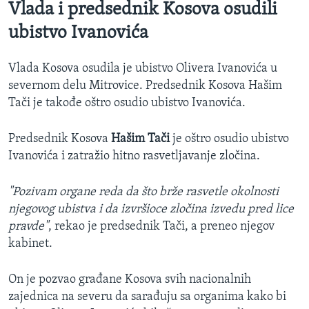
Vlada i predsednik Kosova osudili
ubistvo Ivanovića
Vlada Kosova osudila je ubistvo Olivera Ivanovića u
severnom delu Mitrovice. Predsednik Kosova Hašim
Tači je takođe oštro osudio ubistvo Ivanovića.
Predsednik Kosova
Hašim Tači
je oštro osudio ubistvo
Ivanovića i zatražio hitno rasvetljavanje zločina.
"Pozivam organe reda da što brže rasvetle okolnosti
njegovog ubistva i da izvršioce zločina izvedu pred lice
pravde"
, rekao je predsednik Tači, a preneo njegov
kabinet.
On je pozvao građane Kosova svih nacionalnih
zajednica na severu da sarađuju sa organima kako bi