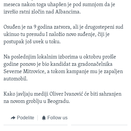
meseca nakon toga uhapšen je pod sumnjom da je
izvršio ratni zločin nad Albancima.
Osuđen je na 9 godina zatvora, ali je drugostepeni sud
ukinuo tu presudu I naložio novo suđenje, čiji je
postupak još uvek u toku.
Na poslednjim lokalnim izborima u oktobru prošle
godine ponovo je bio kandidat za gradonačelnika
Severne Mitrovice, a tokom kampanje mu je zapaljen
automobil.
Kako javljaju mediji Oliver Ivanović će biti sahranjen
na novom groblju u Beogradu.
Podelite
Follow us