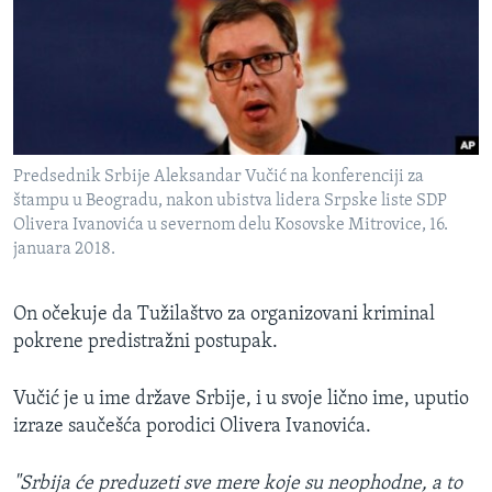
Predsednik Srbije Aleksandar Vučić na konferenciji za
štampu u Beogradu, nakon ubistva lidera Srpske liste SDP
Olivera Ivanovića u severnom delu Kosovske Mitrovice, 16.
januara 2018.
On očekuje da Tužilaštvo za organizovani kriminal
pokrene predistražni postupak.
Vučić je u ime države Srbije, i u svoje lično ime, uputio
izraze saučešća porodici Olivera Ivanovića.
"Srbija će preduzeti sve mere koje su neophodne, a to