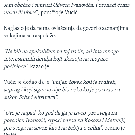
sam obećao i supruzi Olivera Ivanovića, i pronaći ćemo
ubicu ili ubice
", poručio je Vučić.
Naglasio je da nema ovlašćenja da govori o saznanjima
sa kojima se raspolaže.
"Ne bih da spekulišem na taj način, ali ima mnogo
interesantnih detalja koji ukazuju na moguće
počinioce"
, kazao je.
Vučić je dodao da je
"ubijen čovek koji je roditelj,
suprug i koji sigurno nije bio neko ko je pozivao na
sukob Srba i Albanaca".
"
Ovo je napad, ko god da ga je izveo, pre svega na
porodicu Ivanović, srpski narod na Kosovu i Metohiji,
pre svega na sever, kao i na Srbiju u celini",
ocenio je