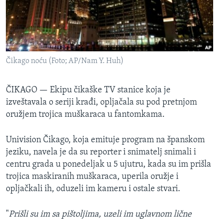
SPORT
INTERVJU
Čikago noću (Foto; AP/Nam Y. Huh)
ČIKAGO —
Ekipu čikaške TV stanice koja je
izveštavala o seriji krađi, opljačala su pod pretnjom
oružjem trojica muškaraca u fantomkama.
Univision Čikago, koja emituje program na španskom
jeziku, navela je da su reporter i snimatelj snimali i
centru grada u ponedeljak u 5 ujutru, kada su im prišla
trojica maskiranih muškaraca, uperila oružje i
opljačkali ih, oduzeli im kameru i ostale stvari.
"
Prišli su im sa pištoljima, uzeli im uglavnom lične