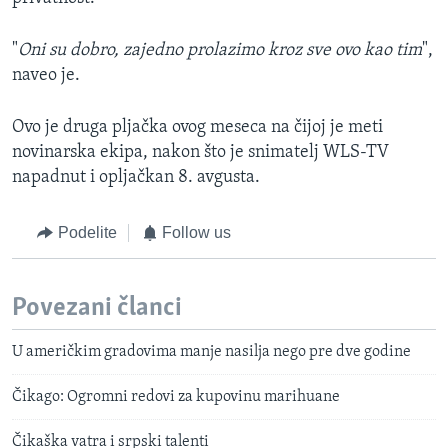
"
Oni su dobro, zajedno prolazimo kroz sve ovo kao tim
",
naveo je.
Ovo je druga pljačka ovog meseca na čijoj je meti
novinarska ekipa, nakon što je snimatelj WLS-TV
napadnut i opljačkan 8. avgusta.
Podelite
Follow us
Povezani članci
U američkim gradovima manje nasilja nego pre dve godine
Čikago: Ogromni redovi za kupovinu marihuane
Čikaška vatra i srpski talenti