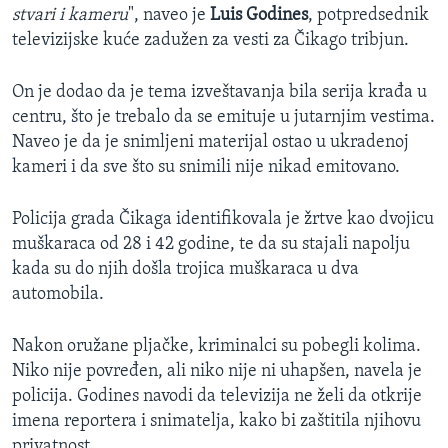
stvari i kameru
", naveo je
Luis Godines
, potpredsednik
televizijske kuće zadužen za vesti za Čikago tribjun.
On je dodao da je tema izveštavanja bila serija krađa u
centru, što je trebalo da se emituje u jutarnjim vestima.
Naveo je da je snimljeni materijal ostao u ukradenoj
kameri i da sve što su snimili nije nikad emitovano.
Policija grada Čikaga identifikovala je žrtve kao dvojicu
muškaraca od 28 i 42 godine, te da su stajali napolju
kada su do njih došla trojica muškaraca u dva
automobila.
Nakon oružane pljačke, kriminalci su pobegli kolima.
Niko nije povređen, ali niko nije ni uhapšen, navela je
policija. Godines navodi da televizija ne želi da otkrije
imena reportera i snimatelja, kako bi zaštitila njihovu
privatnost.