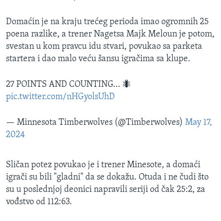
Domaćin je na kraju trećeg perioda imao ogromnih 25
poena razlike, a trener Nagetsa Majk Meloun je potom,
svestan u kom pravcu idu stvari, povukao sa parketa
startera i dao malo veću šansu igračima sa klupe.
27 POINTS AND COUNTING... 🐜
pic.twitter.com/nHGyolsUhD
— Minnesota Timberwolves (@Timberwolves)
May 17,
2024
Sličan potez povukao je i trener Minesote, a domaći
igrači su bili "gladni" da se dokažu. Otuda i ne čudi što
su u poslednjoj deonici napravili seriji od čak 25:2, za
vođstvo od 112:63.