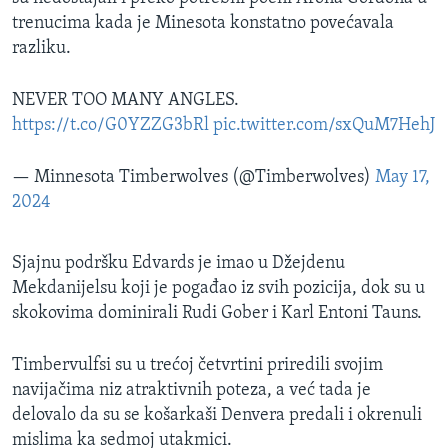
trenucima kada je Minesota konstatno povećavala
razliku.
NEVER TOO MANY ANGLES.
https://t.co/G0YZZG3bRl
pic.twitter.com/sxQuM7HehJ
— Minnesota Timberwolves (@Timberwolves)
May 17,
2024
Sjajnu podršku Edvards je imao u Džejdenu
Mekdanijelsu koji je pogađao iz svih pozicija, dok su u
skokovima dominirali Rudi Gober i Karl Entoni Tauns.
Timbervulfsi su u trećoj četvrtini priredili svojim
navijačima niz atraktivnih poteza, a već tada je
delovalo da su se košarkaši Denvera predali i okrenuli
mislima ka sedmoj utakmici.