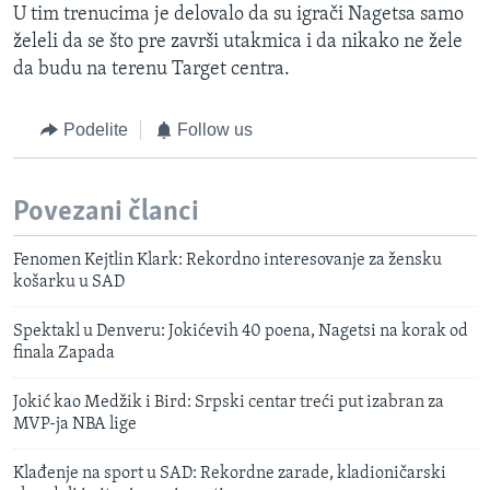
U tim trenucima je delovalo da su igrači Nagetsa samo
želeli da se što pre završi utakmica i da nikako ne žele
da budu na terenu Target centra.
Podelite
Follow us
Povezani članci
Fenomen Kejtlin Klark: Rekordno interesovanje za žensku
košarku u SAD
Spektakl u Denveru: Jokićevih 40 poena, Nagetsi na korak od
finala Zapada
Jokić kao Medžik i Bird: Srpski centar treći put izabran za
MVP-ja NBA lige
Klađenje na sport u SAD: Rekordne zarade, kladioničarski