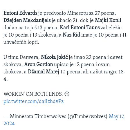
Entoni Edvards
je predvodio Minesotu sa 27 poena,
Džejden Mekdanijels
je ubacio 21, dok je
Majkl Konli
dodao na to još 13 poena.
Karl Entoni Tauns
zabeležio
je 10 poena i 13 skokova, a
Naz Rid
imao je 10 poena i 11
uhvaćenih lopti.
U timu Denvera,
Nikola Jokić
je imao 22 poena i devet
skokova,
Aron Gordon
upisao je 12 poena i osam
skokova, a
Džamal Marej
10 poena, ali uz šut iz igre 18-
4.
WORKIN' ON BOTH ENDS. 😏
pic.twitter.com/daiIzhdvPz
— Minnesota Timberwolves (@Timberwolves)
May 17,
2024