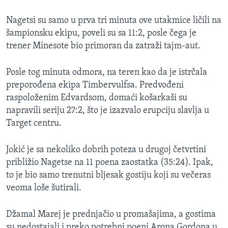
Nagetsi su samo u prva tri minuta ove utakmice ličili na
šampionsku ekipu, poveli su sa 11:2, posle čega je
trener Minesote bio primoran da zatraži tajm-aut.
Posle tog minuta odmora, na teren kao da je istrčala
preporođena ekipa Timbervulfsa. Predvođeni
raspoloženim Edvardsom, domaći košarkaši su
napravili seriju 27:2, što je izazvalo erupciju slavlja u
Target centru.
Jokić je sa nekoliko dobrih poteza u drugoj četvrtini
približio Nagetse na 11 poena zaostatka (35:24). Ipak,
to je bio samo trenutni bljesak gostiju koji su večeras
veoma loše šutirali.
Džamal Marej je prednjačio u promašajima, a gostima
su nedostajali i preko potrebni poeni Arona Gordona u