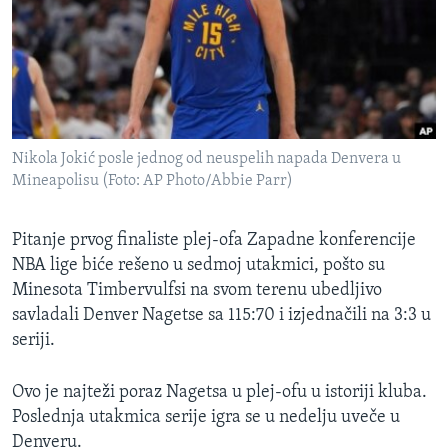
SPORT
INTERVJU
Nikola Jokić posle jednog od neuspelih napada Denvera u
Mineapolisu (Foto: AP Photo/Abbie Parr)
Pitanje prvog finaliste plej-ofa Zapadne konferencije
NBA lige biće rešeno u sedmoj utakmici, pošto su
Minesota Timbervulfsi na svom terenu ubedljivo
savladali Denver Nagetse sa 115:70 i izjednačili na 3:3 u
seriji.
Ovo je najteži poraz Nagetsa u plej-ofu u istoriji kluba.
Poslednja utakmica serije igra se u nedelju uveče u
Denveru.