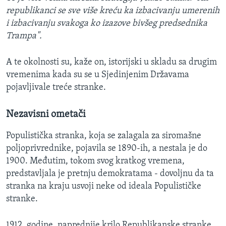
republikanci se sve više kreću ka izbacivanju umerenih
i izbacivanju svakoga ko izazove bivšeg predsednika
Trampa".
A te okolnosti su, kaže on, istorijski u skladu sa drugim
vremenima kada su se u Sjedinjenim Državama
pojavljivale treće stranke.
Nezavisni ometači
Populistička stranka, koja se zalagala za siromašne
poljoprivrednike, pojavila se 1890-ih, a nestala je do
1900. Međutim, tokom svog kratkog vremena,
predstavljala je pretnju demokratama - dovoljnu da ta
stranka na kraju usvoji neke od ideala Populističke
stranke.
1912. godine, naprednije krilo Republikanske stranke,