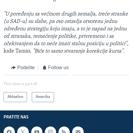
"U poređenju sa većinom drugih zemalja, treće stranke
(u SAD-u) su slabe, pa ovo ostavlja otvorenu jednu
određenu strategiju koju imaju, a to je napad na jednu
od stranaka, remećenje politike, privremeno i sa
očekivanjem da to neće imati stalnu poziciju u politici"
,
kaže Tamas.
"Biće to samo stvaranje korekcije kursa".
Podelite
Follow us
This item is part of
Aktuelno
Amerika
PRATITE NAS