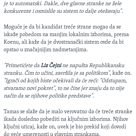
je to automatski. Dakle, dve glavne stranke ne žele
konkurente i osmislile su sistem to dalje otežavaju".
Moguće je da bi kandidat treće strane mogao da se
iskaže pobedom na manjim lokalnim izborima, prema
Koenu, ali kaže da je dvostranački sistem ovde da bi
opstao u značajnijim nadmetanjima.
"Primetićete da
Liz Čejni
ne napušta Republikansku
stranku. Čim to učini, završila je sa politikom"
, kaže on.
"Igrači od kojih biste očekivali da će reći: "Odstupam,
stvaramo novi pokret", to ne čine jer znaju da to nije
način da se njihove politike predstave".
Tamas se slaže da je malo verovatno da će treće stranke
ikada dosledno pobediti na ključnim izborima. Njihov
ključni uticaj, kaže on, uvek je bio prekid koji dovodi
do veće umerenosti u glavnim strankama.