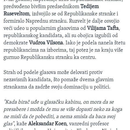
predvođeno bivšim predsednikom
Tedijem
Ruseveltom
, izdvojilo se od Republikanske stranke i
formiralo Naprednu stranku. Ruzvelt je dalje osvojio
veći udeo u popularnim glasovima od
Vilijama Tafta
,
republikanskog kandidata, ali su obojica izgubili od
demokrate
Vudroa Vilsona
. Iako je podela nanela štetu
republikancima na izborima, taj potez je na kraju više
gurnuo Republikansku stranku ka centru.
Strah od podele glasova može delovati protiv
nezavisnih kandidata, što pomaže dvema glavnim
strankama da zadrže svoju dominaciju u politici.
"Kada birač uđe u glasačku kabinu, on mora da se
presabere i možda će mu se više dopasti neko za koga
ne misli da će pobediti, a nema smisla da baca svoj
glas"
, kaže
Aleksandar Koen
, vanredni profesor