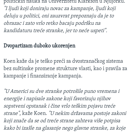
političkih nauka na Univerzitetu Klarkson u Njujorku.
"I ljudi koji doniraju novac za kampanje, ljudi koji
deluju u politici, oni zauzvrat prepoznaju da je to
obrazac i zato vrlo retko bacaju podršku na
kandidaturu treće stranke, jer to neće uspeti".
Dvopartizam duboko ukorenjen
Koen kaže da je teško preći sa dvostranačkog sistema
bez suštinske promene strukture vlasti, kao i pravila za
kampanje i finansiranje kampanja.
"U Americi su dve stranke potrošile puno vremena i
energije i napisale zakone koji favorizuju njihov
sopstveni opstanak i čine vrlo teškim pojavu treće
strane"
, kaže Koen.
"U nekim državama postoje zakoni
koji znače da se od treće strane zahteva više potpisa
kako bi izašle na glasanje nego glavne stranke, za koje