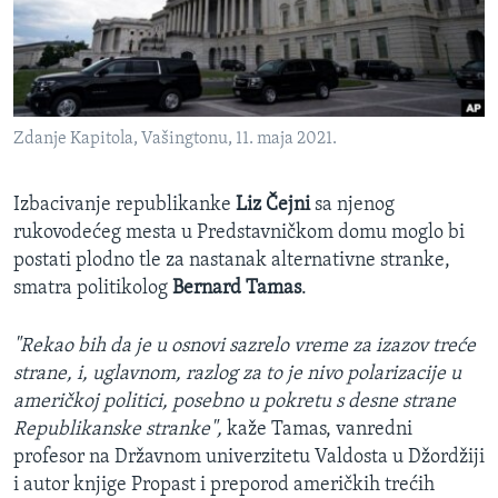
SPORT
INTERVJU
Zdanje Kapitola, Vašingtonu, 11. maja 2021.
Izbacivanje republikanke
Liz Čejni
sa njenog
rukovodećeg mesta u Predstavničkom domu moglo bi
postati plodno tle za nastanak alternativne stranke,
smatra politikolog
Bernard Tamas
.
"Rekao bih da je u osnovi sazrelo vreme za izazov treće
strane, i, uglavnom, razlog za to je nivo polarizacije u
američkoj politici, posebno u pokretu s desne strane
Republikanske stranke",
kaže Tamas, vanredni
profesor na Državnom univerzitetu Valdosta u Džordžiji
i autor knjige Propast i preporod američkih trećih