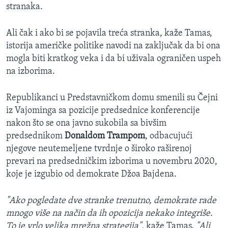
stranaka.
Ali čak i ako bi se pojavila treća stranka, kaže Tamas,
istorija američke politike navodi na zaključak da bi ona
mogla biti kratkog veka i da bi uživala ograničen uspeh
na izborima.
Republikanci u Predstavničkom domu smenili su Čejni
iz Vajominga sa pozicije predsednice konferencije
nakon što se ona javno sukobila sa bivšim
predsednikom
Donaldom Trampom
, odbacujući
njegove neutemeljene tvrdnje o široko raširenoj
prevari na predsedničkim izborima u novembru 2020,
koje je izgubio od demokrate Džoa Bajdena.
"Ako pogledate dve stranke trenutno, demokrate rade
mnogo više na način da ih opozicija nekako integriše.
To je vrlo velika mrežna strategija",
kaže Tamas.
"Ali