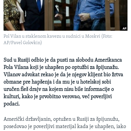
SPORT
INTERVJU
Pol Vilan u staklenom kavezu u sudnici u Moskvi (Foto:
AP/Pavel Golovkin)
Sud u Rusiji odbio je da pusti na slobodu Amerikanca
Pola Vilana koji je uhapšen po optužbi za špijunažu.
Vilanov advokat rekao je da je njegov klijent bio žrtva
obmane pre hapšenja i da mu je u hotelskoj sobi
uručen fleš drajv na kojem nisu bile informacije o
kulturi, kako je prvobitno verovao, već poverljivi
podaci.
Američki državljanin, optužen u Rusiji za špijunužu,
posedovao je poverljivi materijal kada je uhapšen, iako