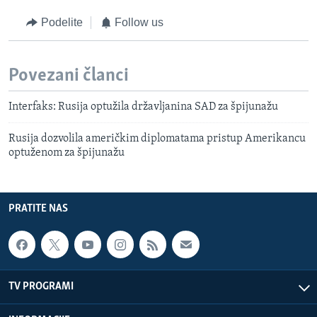
Podelite
Follow us
Povezani članci
Interfaks: Rusija optužila državljanina SAD za špijunažu
Rusija dozvolila američkim diplomatama pristup Amerikancu
optuženom za špijunažu
PRATITE NAS
TV PROGRAMI