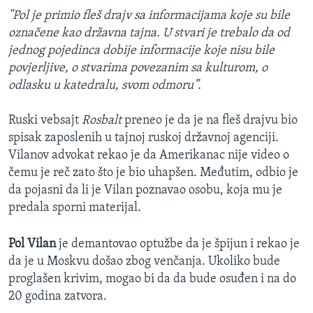
"Pol je primio fleš drajv sa informacijama koje su bile
označene kao državna tajna. U stvari je trebalo da od
jednog pojedinca dobije informacije koje nisu bile
povjerljive, o stvarima povezanim sa kulturom, o
odlasku u katedralu, svom odmoru”.
Ruski vebsajt
Rosbalt
preneo je da je na fleš drajvu bio
spisak zaposlenih u tajnoj ruskoj državnoj agenciji.
Vilanov advokat rekao je da Amerikanac nije video o
čemu je reč zato što je bio uhapšen. Međutim, odbio je
da pojasni da li je Vilan poznavao osobu, koja mu je
predala sporni materijal.
Pol Vilan
je demantovao optužbe da je špijun i rekao je
da je u Moskvu došao zbog venčanja. Ukoliko bude
proglašen krivim, mogao bi da da bude osuđen i na do
20 godina zatvora.