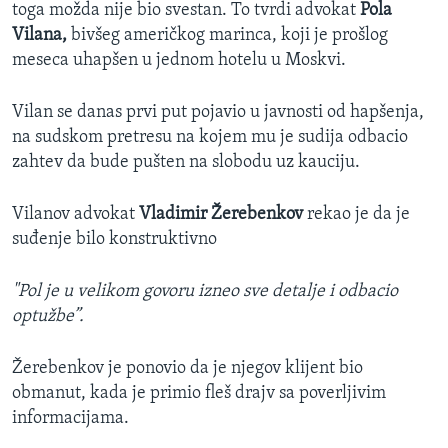
toga možda nije bio svestan. To tvrdi advokat
Pola
Vilana,
bivšeg američkog marinca, koji je prošlog
meseca uhapšen u jednom hotelu u Moskvi.
Vilan se danas prvi put pojavio u javnosti od hapšenja,
na sudskom pretresu na kojem mu je sudija odbacio
zahtev da bude pušten na slobodu uz kauciju.
Vilanov advokat
Vladimir Žerebenkov
rekao je da je
suđenje bilo konstruktivno
"Pol je u velikom govoru izneo sve detalje i odbacio
optužbe”.
Žerebenkov je ponovio da je njegov klijent bio
obmanut, kada je primio fleš drajv sa poverljivim
informacijama.