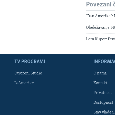
Povezani 
"Dan Amerike": P
Obeležavanje 14
Lora Kuper: Pent
TV PROGRAMI
INFORMAC
Otvoreni Studio
O nama
Iz Amerike
Kontakt
Privatnost
Dostupnost
Stav vlade 