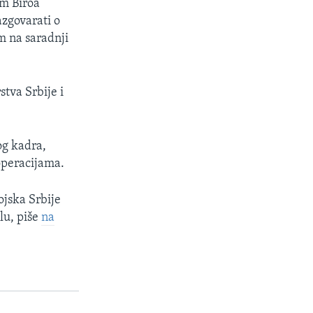
om Biroa
azgovarati o
em na saradnji
tva Srbije i
px
width
og kadra,
operacijama.
ojska Srbije
lu, piše
na