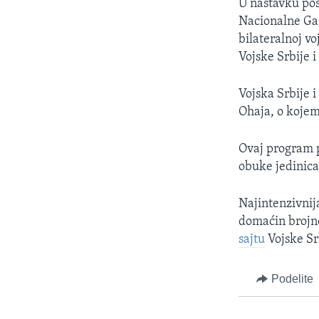
U nastavku pos
Nacionalne G
bilateralnoj vo
Vojske Srbije 
Vojska Srbije 
Ohaja, o kojem
Ovaj program p
obuke jedinica
Najintenzivnij
domaćin brojn
sajtu
Vojske Sr
Podelite