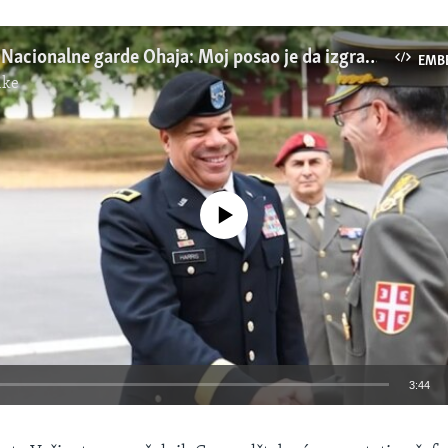
Komandant Nacionalne garde Ohaja: Moj posao je da izgradim poverenje
EMB
ike
No media source currently available
3:44
EMBED