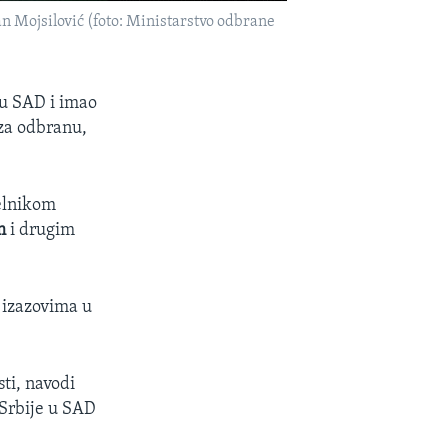
 Mojsilović (foto: Ministarstvo odbrane
u SAD i imao
 za odbranu,
čelnikom
m
i drugim
 izazovima u
sti, navodi
 Srbije u SAD