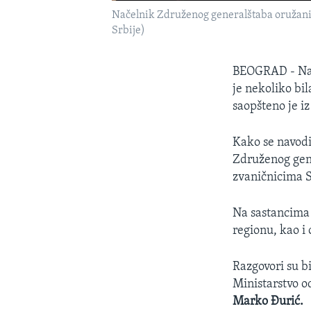
Načelnik Združenog generalštaba oružanih
Srbije)
BEOGRAD - Nač
je nekoliko bi
saopšteno je i
Kako se navodi
Združenog gen
zvaničnicima S
Na sastancima 
regionu, kao i 
Razgovori su bi
Ministarstvo o
Marko Đurić.