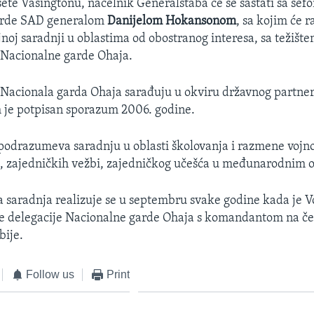
ete Vašingtonu, načelnik Generalštaba će se sastati sa šef
arde SAD generalom
Danijelom Hokansonom
, sa kojim će r
jnoj saradnji u oblastima od obostranog interesa, sa težišt
i Nacionalne garde Ohaja.
i Nacionala garda Ohaja sarađuju u okviru državnog partners
 je potpisan sporazum 2006. godine.
odrazumeva saradnju u oblasti školovanja i razmene vojn
, zajedničkih vežbi, zajedničkog učešća u međunarodnim 
a saradnja realizuje se u septembru svake godine kada je V
e delegacije Nacionalne garde Ohaja s komandantom na če
bije.
Follow us
Print