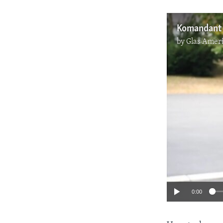
by
Glas Amer
0:00