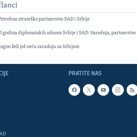
članci
otrebno strateško partnerstvo SAD i Srbije
0 godina diplomatskih odnosa Srbije i SAD: Saradnja, partnerstvo
agon želi još veću saradnju sa Srbijom
IJE
PRATITE NAS
SAD