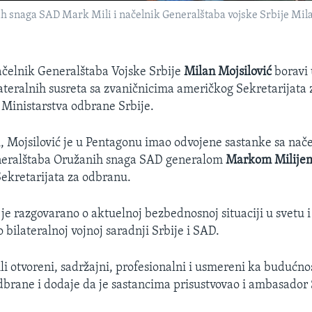
 snaga SAD Mark Mili i načelnik Generalštaba vojske Srbije Milan
elnik Generalštaba Vojske Srbije
Milan Mojsilović
boravi 
lateralnih susreta sa zvaničnicima američkog Sekretarijata
z Ministarstva odbrane Srbije.
, Mojsilović je u Pentagonu imao odvojene sastanke sa na
eralštaba Oružanih snaga SAD generalom
Markom Milije
ekretarijata za odbranu.
je razgovarano o aktuelnoj bezbednosnoj situaciji u svetu i
o bilateralnoj vojnoj saradnji Srbije i SAD.
li otvoreni, sadržajni, profesionalni i usmereni ka budućno
dbrane i dodaje da je sastancima prisustvovao i ambasador