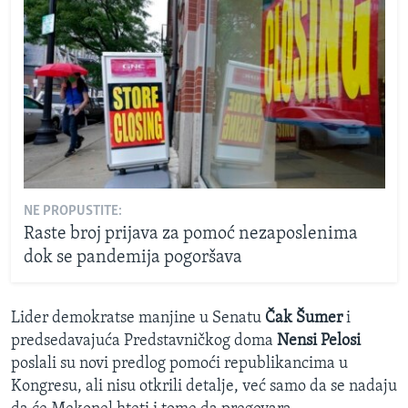
NE PROPUSTITE:
Raste broj prijava za pomoć nezaposlenima
dok se pandemija pogoršava
Lider demokratse manjine u Senatu
Čak Šumer
i
predsedavajuća Predstavničkog doma
Nensi Pelosi
poslali su novi predlog pomoći republikancima u
Kongresu, ali nisu otkrili detalje, već samo da se nadaju