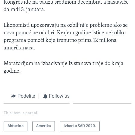
Kongres ide na pauzu sredinom decembra, a nastaviće
da radi 3. januara.
Ekonomisti upozoravaju na ozbiljnije probleme ako se
nova pomoć ne odobri. Krajem godine ističe nekoliko
programa pomoći koje trenutno prima 12 miliona
amerikanaca.
Moratorijum na izbacivanje iz stanova traje do kraja
godine.
Podelite
Follow us
This item is part of
Aktuelno
Amerika
Izbori u SAD 2020.