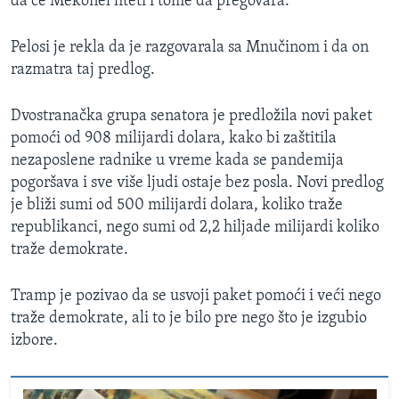
da će Mekonel hteti i tome da pregovara.
Pelosi je rekla da je razgovarala sa Mnučinom i da on
razmatra taj predlog.
Dvostranačka grupa senatora je predložila novi paket
pomoći od 908 milijardi dolara, kako bi zaštitila
nezaposlene radnike u vreme kada se pandemija
pogoršava i sve više ljudi ostaje bez posla. Novi predlog
je bliži sumi od 500 milijardi dolara, koliko traže
republikanci, nego sumi od 2,2 hiljade milijardi koliko
traže demokrate.
Tramp je pozivao da se usvoji paket pomoći i veći nego
traže demokrate, ali to je bilo pre nego što je izgubio
izbore.