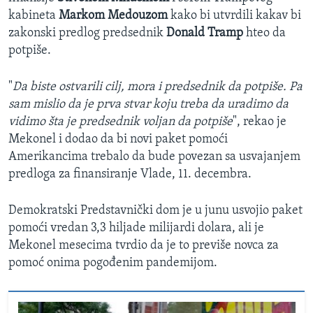
kabineta
Markom Medouzom
kako bi utvrdili kakav bi
zakonski predlog predsednik
Donald Tramp
hteo da
potpiše.
"
Da biste ostvarili cilj, mora i predsednik da potpiše. Pa
sam mislio da je prva stvar koju treba da uradimo da
vidimo šta je predsednik voljan da potpiše
", rekao je
Mekonel i dodao da bi novi paket pomoći
Amerikancima trebalo da bude povezan sa usvajanjem
predloga za finansiranje Vlade, 11. decembra.
Demokratski Predstavnički dom je u junu usvojio paket
pomoći vredan 3,3 hiljade milijardi dolara, ali je
Mekonel mesecima tvrdio da je to previše novca za
pomoć onima pogođenim pandemijom.