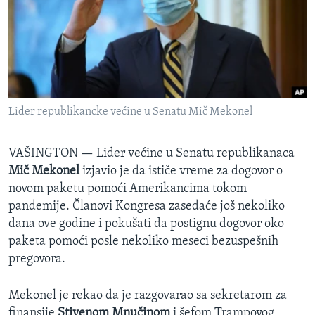
SPORT
INTERVJU
Lider republikancke većine u Senatu Mič Mekonel
VAŠINGTON —
Lider većine u Senatu republikanaca
Mič Mekonel
izjavio je da ističe vreme za dogovor o
novom paketu pomoći Amerikancima tokom
pandemije. Članovi Kongresa zasedaće još nekoliko
dana ove godine i pokušati da postignu dogovor oko
paketa pomoći posle nekoliko meseci bezuspešnih
pregovora.
Mekonel je rekao da je razgovarao sa sekretarom za
finansije
Stivenom Mnučinom
i šefom Trampovog