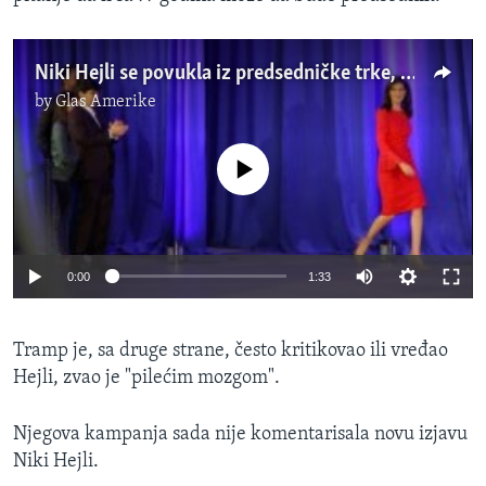
Niki Hejli se povukla iz predsedničke trke, ali nije podržala Trampa
by
Glas Amerike
No media source currently available
0:00
1:33
Tramp je, sa druge strane, često kritikovao ili vređao
Hejli, zvao je "pilećim mozgom".
Njegova kampanja sada nije komentarisala novu izjavu
Niki Hejli.