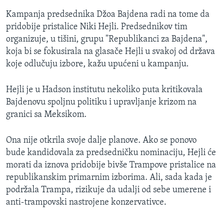
Kampanja predsednika Džoa Bajdena radi na tome da
pridobije pristalice Niki Hejli. Predsednikov tim
organizuje, u tišini, grupu "Republikanci za Bajdena",
koja bi se fokusirala na glasače Hejli u svakoj od država
koje odlučuju izbore, kažu upućeni u kampanju.
Hejli je u Hadson institutu nekoliko puta kritikovala
Bajdenovu spoljnu politiku i upravljanje krizom na
granici sa Meksikom.
Ona nije otkrila svoje dalje planove. Ako se ponovo
bude kandidovala za predsedničku nominaciju, Hejli će
morati da iznova pridobije bivše Trampove pristalice na
republikanskim primarnim izborima. Ali, sada kada je
podržala Trampa, rizikuje da udalji od sebe umerene i
anti-trampovski nastrojene konzervativce.