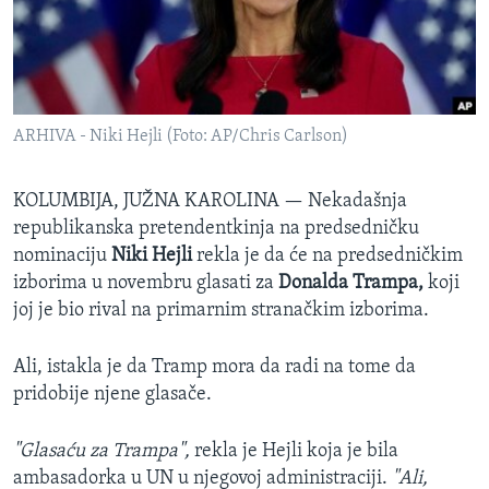
SPORT
INTERVJU
ARHIVA - Niki Hejli (Foto: AP/Chris Carlson)
KOLUMBIJA, JUŽNA KAROLINA —
Nekadašnja
republikanska pretendentkinja na predsedničku
nominaciju
Niki Hejli
rekla je da će na predsedničkim
izborima u novembru glasati za
Donalda Trampa,
koji
joj je bio rival na primarnim stranačkim izborima.
Ali, istakla je da Tramp mora da radi na tome da
pridobije njene glasače.
"Glasaću za Trampa",
rekla je Hejli koja je bila
ambasadorka u UN u njegovoj administraciji.
"Ali,