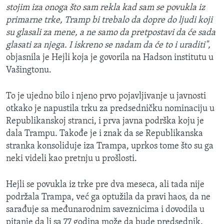
stojim iza onoga što sam rekla kad sam se povukla iz
primarne trke, Tramp bi trebalo da dopre do ljudi koji
su glasali za mene, a ne samo da pretpostavi da će sada
glasati za njega. I iskreno se nadam da će to i uraditi",
objasnila je Hejli koja je govorila na Hadson institutu u
Vašingtonu.
To je ujedno bilo i njeno prvo pojavljivanje u javnosti
otkako je napustila trku za predsedničku nominaciju u
Republikanskoj stranci, i prva javna podrška koju je
dala Trampu. Takođe je i znak da se Republikanska
stranka konsoliduje iza Trampa, uprkos tome što su ga
neki videli kao pretnju u prošlosti.
Hejli se povukla iz trke pre dva meseca, ali tada nije
podržala Trampa, već ga optužila da pravi haos, da ne
sarađuje sa međunarodnim saveznicima i dovodila u
pitanje da li sa 77 godina može da bude predsednik.