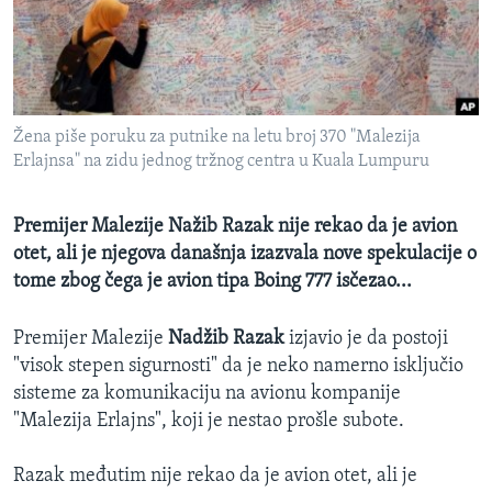
SPORT
INTERVJU
Žena piše poruku za putnike na letu broj 370 "Malezija
Erlajnsa" na zidu jednog tržnog centra u Kuala Lumpuru
Premijer Malezije Nažib Razak nije rekao da je avion
otet, ali je njegova današnja izazvala nove spekulacije o
tome zbog čega je avion tipa Boing 777 isčezao...
Premijer Malezije
Nadžib Razak
izjavio je da postoji
"visok stepen sigurnosti" da je neko namerno isključio
sisteme za komunikaciju na avionu kompanije
"Malezija Erlajns", koji je nestao prošle subote.
Razak međutim nije rekao da je avion otet, ali je