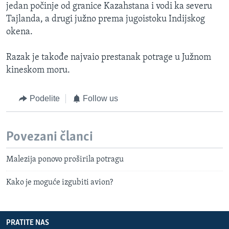
jedan počinje od granice Kazahstana i vodi ka severu
Tajlanda, a drugi južno prema jugoistoku Indijskog
okena.
Razak je takođe najvaio prestanak potrage u Južnom
kineskom moru.
Podelite
Follow us
Povezani članci
Malezija ponovo proširila potragu
Kako je moguće izgubiti avion?
PRATITE NAS