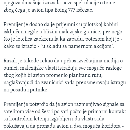
njegova današnja izazvala nove spekulacije o tome
zbog čega je avion tipa Boing 777 isčezao.
Premijer je dodao da je prijemnik u pilotskoj kabini
isključen negde u blizini malezijske granice, pre nego
što je letelica zaokrenula ka zapadu, potezom koji je -
kako se izrazio - "u skladu sa namernom akcijom".
Razak je takođe rekao da uprkos izveštajima medija o
otmici, malezijske vlasti istražuju sve moguće razloge
zbog kojih bi avion promenio planiranu rutu,
naglašavajući da zvaničnici sada preusmeravaju istragu
na posadu i putnike.
Premijer je potvrdio da je avion razmenjivao signale sa
satelitom više od šest i po sati pošto je primarni kontakt
sa kontrolom letenja izgubljen i da vlasti sada
pokušavaju da pronađu avion u dva moguća koridora -