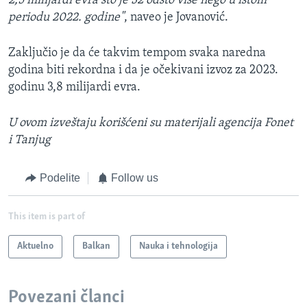
2,5 milijardi evra što je 32 odsto više nego u istom
periodu 2022. godine"
, naveo je Jovanović.
Zaključio je da će takvim tempom svaka naredna
godina biti rekordna i da je očekivani izvoz za 2023.
godinu 3,8 milijardi evra.
U ovom izveštaju korišćeni su materijali agencija Fonet
i Tanjug
Podelite
Follow us
This item is part of
Aktuelno
Balkan
Nauka i tehnologija
Povezani članci