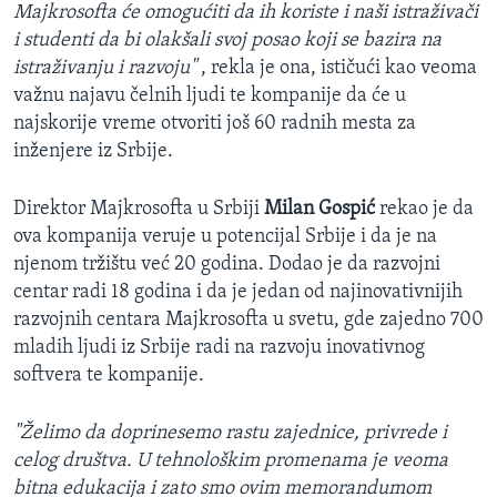
Majkrosofta će omogućiti da ih koriste i naši istraživači
i studenti da bi olakšali svoj posao koji se bazira na
istraživanju i razvoju"
, rekla je ona, ističući kao veoma
važnu najavu čelnih ljudi te kompanije da će u
najskorije vreme otvoriti još 60 radnih mesta za
inženjere iz Srbije.
Direktor Majkrosofta u Srbiji
Milan Gospić
rekao je da
ova kompanija veruje u potencijal Srbije i da je na
njenom tržištu već 20 godina. Dodao je da razvojni
centar radi 18 godina i da je jedan od najinovativnijih
razvojnih centara Majkrosofta u svetu, gde zajedno 700
mladih ljudi iz Srbije radi na razvoju inovativnog
softvera te kompanije.
"Želimo da doprinesemo rastu zajednice, privrede i
celog društva. U tehnološkim promenama je veoma
bitna edukacija i zato smo ovim memorandumom