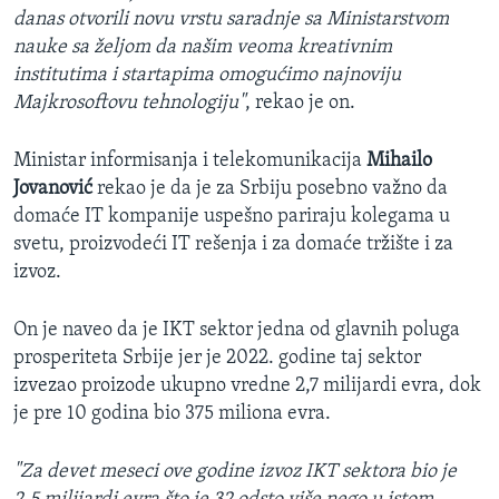
danas otvorili novu vrstu saradnje sa Ministarstvom
nauke sa željom da našim veoma kreativnim
institutima i startapima omogućimo najnoviju
Majkrosoftovu tehnologiju"
, rekao je on.
Ministar informisanja i telekomunikacija
Mihailo
Jovanović
rekao je da je za Srbiju posebno važno da
domaće IT kompanije uspešno pariraju kolegama u
svetu, proizvodeći IT rešenja i za domaće tržište i za
izvoz.
On je naveo da je IKT sektor jedna od glavnih poluga
prosperiteta Srbije jer je 2022. godine taj sektor
izvezao proizode ukupno vredne 2,7 milijardi evra, dok
je pre 10 godina bio 375 miliona evra.
"Za devet meseci ove godine izvoz IKT sektora bio je