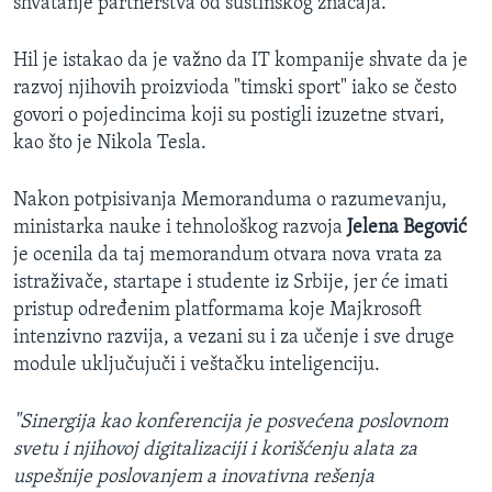
shvatanje partnerstva od suštinskog značaja.
Hil je istakao da je važno da IT kompanije shvate da je
razvoj njihovih proizvioda "timski sport" iako se često
govori o pojedincima koji su postigli izuzetne stvari,
kao što je Nikola Tesla.
Nakon potpisivanja Memoranduma o razumevanju,
ministarka nauke i tehnološkog razvoja
Jelena Begović
je ocenila da taj memorandum otvara nova vrata za
istraživače, startape i studente iz Srbije, jer će imati
pristup određenim platformama koje Majkrosoft
intenzivno razvija, a vezani su i za učenje i sve druge
module uključujuči i veštačku inteligenciju.
"Sinergija kao konferencija je posvećena poslovnom
svetu i njihovoj digitalizaciji i korišćenju alata za
uspešnije poslovanjem a inovativna rešenja