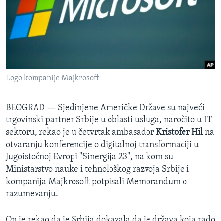
SPORT
INTERVJU
Logo kompanije Majkrosoft
BEOGRAD —
Sjedinjene Američke Države su najveći
trgovinski partner Srbije u oblasti usluga, naročito u IT
sektoru, rekao je u četvrtak ambasador
Kristofer Hil
na
otvaranju konferencije o digitalnoj transformaciji u
Jugoistočnoj Evropi "Sinergija 23", na kom su
Ministarstvo nauke i tehnološkog razvoja Srbije i
kompanija Majkrosoft potpisali Memorandum o
razumevanju.
On je rekao da je Srbija dokazala da je država koja rado