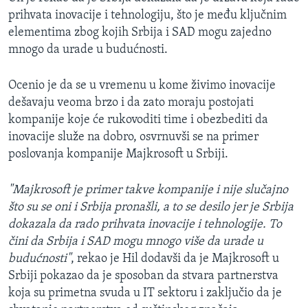
prihvata inovacije i tehnologiju, što je među ključnim
elementima zbog kojih Srbija i SAD mogu zajedno
mnogo da urade u budućnosti.
Ocenio je da se u vremenu u kome živimo inovacije
dešavaju veoma brzo i da zato moraju postojati
kompanije koje će rukovoditi time i obezbediti da
inovacije služe na dobro, osvrnuvši se na primer
poslovanja kompanije Majkrosoft u Srbiji.
"Majkrosoft je primer takve kompanije i nije slučajno
što su se oni i Srbija pronašli, a to se desilo jer je Srbija
dokazala da rado prihvata inovacije i tehnologije. To
čini da Srbija i SAD mogu mnogo više da urade u
budućnosti"
, rekao je Hil dodavši da je Majkrosoft u
Srbiji pokazao da je sposoban da stvara partnerstva
koja su primetna svuda u IT sektoru i zaključio da je