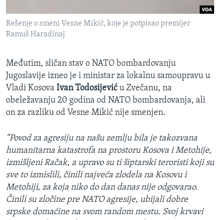
Rešenje o smeni Vesne Mikić, koje je potpisao premijer
Ramuš Haradinaj
Međutim, sličan stav o NATO bombardovanju
Jugoslavije izneo je i ministar za lokalnu samoupravu u
Vladi Kosova
Ivan Todosijević
u Zvečanu, na
obeležavanju 20 godina od NATO bombardovanja, ali
on za razliku od Vesne Mikić nije smenjen.
“Povod za agresiju na našu zemlju bila je takozvana
humanitarna katastrofa na prostoru Kosova i Metohije,
izmišljeni Račak, a upravo su ti šiptarski teroristi koji su
sve to izmislili, činili najveća zlodela na Kosovu i
Metohiji, za koja niko do dan danas nije odgovarao.
Činili su zločine pre NATO agresije, ubijali dobre
srpske domaćine na svom random mestu. Svoj krvavi