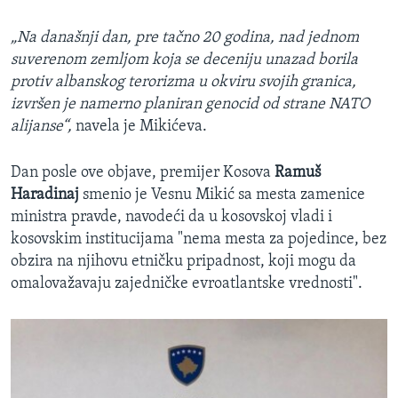
„Na današnji dan, pre tačno 20 godina, nad jednom
suverenom zemljom koja se deceniju unazad borila
protiv albanskog terorizma u okviru svojih granica,
izvršen je namerno planiran genocid od strane NATO
alijanse“,
navela je Mikićeva.
Dan posle ove objave, premijer Kosova
Ramuš
Haradinaj
smenio je Vesnu Mikić sa mesta zamenice
ministra pravde, navodeći da u kosovskoj vladi i
kosovskim institucijama "nema mesta za pojedince, bez
obzira na njihovu etničku pripadnost, koji mogu da
omalovažavaju zajedničke evroatlantske vrednosti".