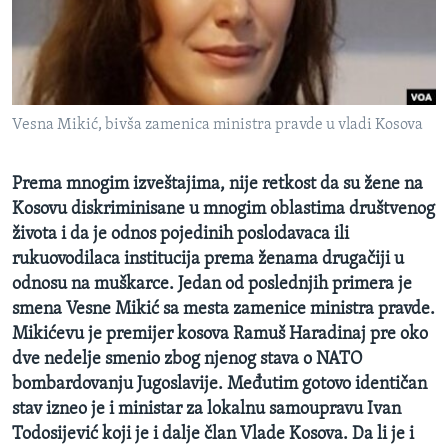
SPORT
INTERVJU
Vesna Mikić, bivša zamenica ministra pravde u vladi Kosova
Prema mnogim izveštajima, nije retkost da su žene na
Kosovu diskriminisane u mnogim oblastima društvenog
života i da je odnos pojedinih poslodavaca ili
rukuovodilaca institucija prema ženama drugačiji u
odnosu na muškarce. Jedan od poslednjih primera je
smena Vesne Mikić sa mesta zamenice ministra pravde.
Mikićevu je premijer kosova Ramuš Haradinaj pre oko
dve nedelje smenio zbog njenog stava o NATO
bombardovanju Jugoslavije. Međutim gotovo identičan
stav izneo je i ministar za lokalnu samoupravu Ivan
Todosijević koji je i dalje član Vlade Kosova. Da li je i