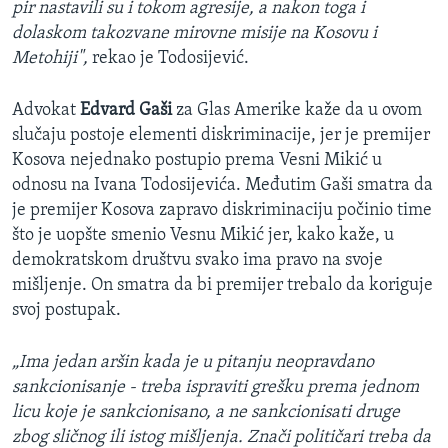
pir nastavili su i tokom agresije, a nakon toga i
dolaskom takozvane mirovne misije na Kosovu i
Metohiji",
rekao je Todosijević.
Advokat
Edvard Gaši
za Glas Amerike kaže da u ovom
slučaju postoje elementi diskriminacije, jer je premijer
Kosova nejednako postupio prema Vesni Mikić u
odnosu na Ivana Todosijevića. Međutim Gaši smatra da
je premijer Kosova zapravo diskriminaciju počinio time
što je uopšte smenio Vesnu Mikić jer, kako kaže, u
demokratskom društvu svako ima pravo na svoje
mišljenje. On smatra da bi premijer trebalo da koriguje
svoj postupak.
„Ima jedan aršin kada je u pitanju neopravdano
sankcionisanje - treba ispraviti grešku prema jednom
licu koje je sankcionisano, a ne sankcionisati druge
zbog sličnog ili istog mišljenja. Znači političari treba da