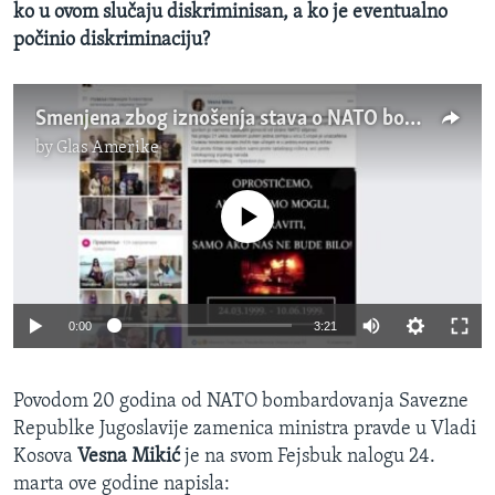
ko u ovom slučaju diskriminisan, a ko je eventualno
počinio diskriminaciju?
Smenjena zbog iznošenja stava o NATO bombardovanju - diskriminacija ili ne?
by
Glas Amerike
No media source currently available
0:00
3:21
Povodom 20 godina od NATO bombardovanja Savezne
Republke Jugoslavije zamenica ministra pravde u Vladi
Kosova
Vesna Mikić
je na svom Fejsbuk nalogu 24.
marta ove godine napisla: