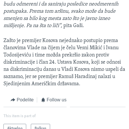
budu odmereni i da saniraju posledice neodmerenih
postupaka. Prema tom aršinu, svako može da bude
smenjen sa bilo kog mesta zato što je javno izneo
mišljenje. Pa na šta to liči“,
pita Gaši.
Zašto je premijer Kosova nejednako postupio prema
članovima Vlade na čijem je čelu Vesni Mikić i Ivanu
Todosijeviću i time možda prekršio zakon protiv
diskriminacije i član 24. Ustava Kosova, koji se odnosi
na diskriminaciju danas u Vladi Kosova nismo uspeli da
saznamo, jer se premijer Ramuš Haradinaj nalazi u
Sjedinjenim Američkim državama.
Podelite
Follow us
This item is part of
Aktuelno
Balkan