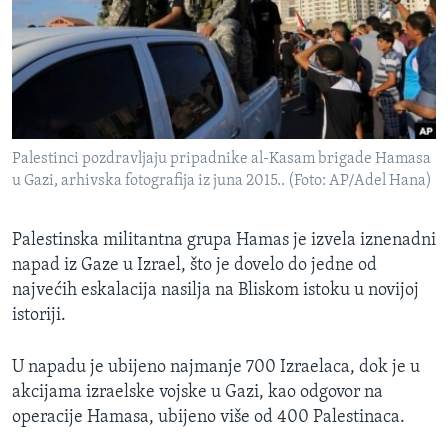
SPORT
INTERVJU
Palestinci pozdravljaju pripadnike al-Kasam brigade Hamasa
u Gazi, arhivska fotografija iz juna 2015.. (Foto: AP/Adel Hana)
Palestinska militantna grupa Hamas je izvela iznenadni
napad iz Gaze u Izrael, što je dovelo do jedne od
najvećih eskalacija nasilja na Bliskom istoku u novijoj
istoriji.
U napadu je ubijeno najmanje 700 Izraelaca, dok je u
akcijama izraelske vojske u Gazi, kao odgovor na
operacije Hamasa, ubijeno više od 400 Palestinaca.