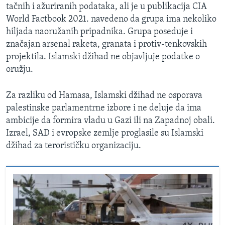
tačnih i ažuriranih podataka, ali je u publikacija CIA
World Factbook 2021. navedeno da grupa ima nekoliko
hiljada naoružanih pripadnika. Grupa poseduje i
značajan arsenal raketa, granata i protiv-tenkovskih
projektila. Islamski džihad ne objavljuje podatke o
oružju.
Za razliku od Hamasa, Islamski džihad ne osporava
palestinske parlamentrne izbore i ne deluje da ima
ambicije da formira vladu u Gazi ili na Zapadnoj obali.
Izrael, SAD i evropske zemlje proglasile su Islamski
džihad za terorističku organizaciju.