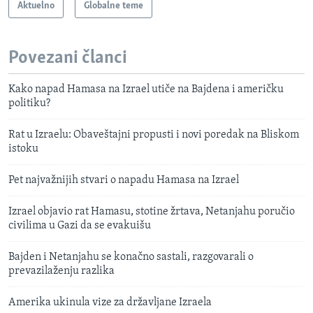
Aktuelno
Globalne teme
Povezani članci
Kako napad Hamasa na Izrael utiče na Bajdena i američku
politiku?
Rat u Izraelu: Obaveštajni propusti i novi poredak na Bliskom
istoku
Pet najvažnijih stvari o napadu Hamasa na Izrael
Izrael objavio rat Hamasu, stotine žrtava, Netanjahu poručio
civilima u Gazi da se evakuišu
Bajden i Netanjahu se konačno sastali, razgovarali o
prevazilaženju razlika
Amerika ukinula vize za državljane Izraela