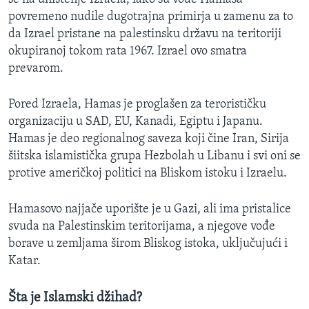
povremeno nudile dugotrajna primirja u zamenu za to
da Izrael pristane na palestinsku državu na teritoriji
okupiranoj tokom rata 1967. Izrael ovo smatra
prevarom.
Pored Izraela, Hamas je proglašen za terorističku
organizaciju u SAD, EU, Kanadi, Egiptu i Japanu.
Hamas je deo regionalnog saveza koji čine Iran, Sirija
šiitska islamistička grupa Hezbolah u Libanu i svi oni se
protive američkoj politici na Bliskom istoku i Izraelu.
Hamasovo najjače uporište je u Gazi, ali ima pristalice
svuda na Palestinskim teritorijama, a njegove vođe
borave u zemljama širom Bliskog istoka, uključujući i
Katar.
Šta je Islamski džihad?