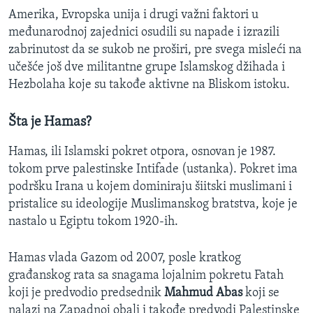
Amerika, Evropska unija i drugi važni faktori u
međunarodnoj zajednici osudili su napade i izrazili
zabrinutost da se sukob ne proširi, pre svega misleći na
učešće još dve militantne grupe Islamskog džihada i
Hezbolaha koje su takođe aktivne na Bliskom istoku.
Šta je Hamas?
Hamas, ili Islamski pokret otpora, osnovan je 1987.
tokom prve palestinske Intifade (ustanka). Pokret ima
podršku Irana u kojem dominiraju šiitski muslimani i
pristalice su ideologije Muslimanskog bratstva, koje je
nastalo u Egiptu tokom 1920-ih.
Hamas vlada Gazom od 2007, posle kratkog
građanskog rata sa snagama lojalnim pokretu Fatah
koji je predvodio predsednik
Mahmud Abas
koji se
nalazi na Zapadnoj obali i takođe predvodi Palestinske