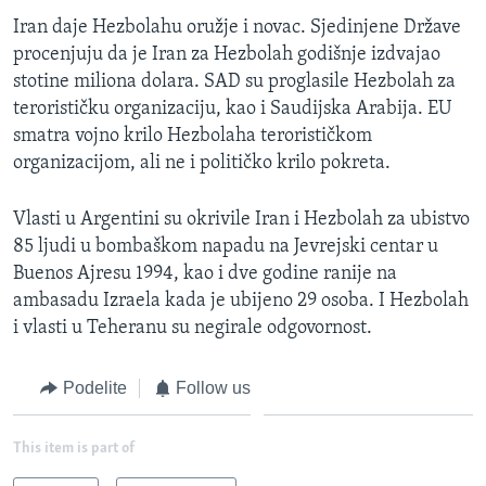
Iran daje Hezbolahu oružje i novac. Sjedinjene Države
procenjuju da je Iran za Hezbolah godišnje izdvajao
stotine miliona dolara. SAD su proglasile Hezbolah za
terorističku organizaciju, kao i Saudijska Arabija. EU
smatra vojno krilo Hezbolaha terorističkom
organizacijom, ali ne i političko krilo pokreta.
Vlasti u Argentini su okrivile Iran i Hezbolah za ubistvo
85 ljudi u bombaškom napadu na Jevrejski centar u
Buenos Ajresu 1994, kao i dve godine ranije na
ambasadu Izraela kada je ubijeno 29 osoba. I Hezbolah
i vlasti u Teheranu su negirale odgovornost.
Podelite
Follow us
This item is part of