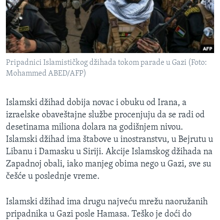
Pripadnici Islamističkog džihada tokom parade u Gazi (Foto:
Mohammed ABED/AFP)
Islamski džihad dobija novac i obuku od Irana, a
izraelske obaveštajne službe procenjuju da se radi od
desetinama miliona dolara na godišnjem nivou.
Islamski džihad ima štabove u inostranstvu, u Bejrutu u
Libanu i Damasku u Siriji. Akcije Islamskog džihada na
Zapadnoj obali, iako manjeg obima nego u Gazi, sve su
češće u poslednje vreme.
Islamski džihad ima drugu najveću mrežu naoružanih
pripadnika u Gazi posle Hamasa. Teško je doći do