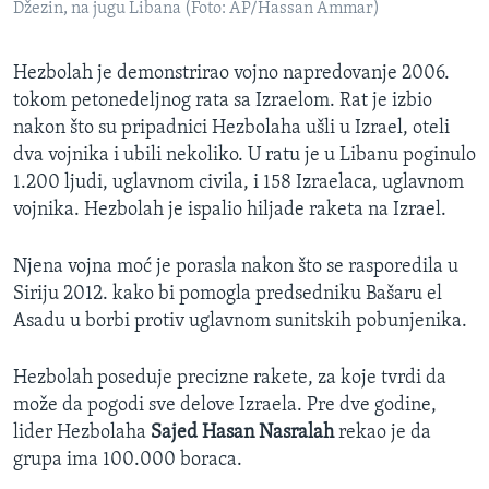
Džezin, na jugu Libana (Foto: AP/Hassan Ammar)
Hezbolah je demonstrirao vojno napredovanje 2006.
tokom petonedeljnog rata sa Izraelom. Rat je izbio
nakon što su pripadnici Hezbolaha ušli u Izrael, oteli
dva vojnika i ubili nekoliko. U ratu je u Libanu poginulo
1.200 ljudi, uglavnom civila, i 158 Izraelaca, uglavnom
vojnika. Hezbolah je ispalio hiljade raketa na Izrael.
Njena vojna moć je porasla nakon što se rasporedila u
Siriju 2012. kako bi pomogla predsedniku Bašaru el
Asadu u borbi protiv uglavnom sunitskih pobunjenika.
Hezbolah poseduje precizne rakete, za koje tvrdi da
može da pogodi sve delove Izraela. Pre dve godine,
lider Hezbolaha
Sajed Hasan Nasralah
rekao je da
grupa ima 100.000 boraca.