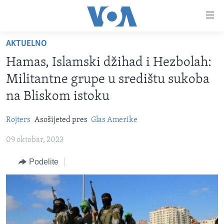
Linkovi
Idi
na
AKTUELNO
glavni
NASLOVNA
sadržaj
Hamas, Islamski džihad i Hezbolah:
RUBRIKE
Idi
Militantne grupe u središtu sukoba
na
TV PROGRAM
AMERIKA
na Bliskom istoku
glavnu
BALKAN
OTVORENI STUDIO
navigaciju
Learning English
Rojters
Asošijeted pres
Glas Amerike
Idi
GLOBALNE TEME
IZ AMERIKE
na
09 oktobar, 2023
PRATITE NAS
EKONOMIJA
pretragu
Podelite
NAUKA I TEHNOLOGIJA
MEDICINA
Jezici
KULTURA
DRUŠTVO