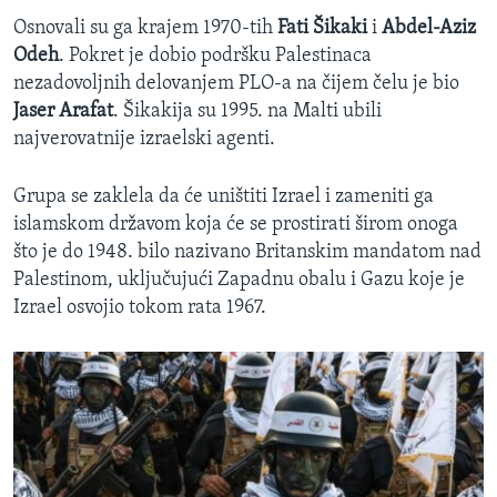
Osnovali su ga krajem 1970-tih
Fati Šikaki
i
Abdel-Aziz
Odeh
. Pokret je dobio podršku Palestinaca
nezadovoljnih delovanjem PLO-a na čijem čelu je bio
Jaser Arafat
. Šikakija su 1995. na Malti ubili
najverovatnije izraelski agenti.
Grupa se zaklela da će uništiti Izrael i zameniti ga
islamskom državom koja će se prostirati širom onoga
što je do 1948. bilo nazivano Britanskim mandatom nad
Palestinom, uključujući Zapadnu obalu i Gazu koje je
Izrael osvojio tokom rata 1967.