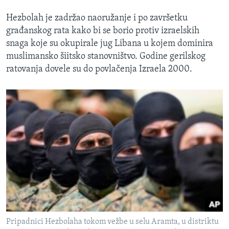
Hezbolah je zadržao naoružanje i po završetku
građanskog rata kako bi se borio protiv izraelskih
snaga koje su okupirale jug Libana u kojem dominira
muslimansko šiitsko stanovništvo. Godine gerilskog
ratovanja dovele su do povlačenja Izraela 2000.
Pripadnici Hezbolaha tokom vežbe u selu Aramta, u distriktu