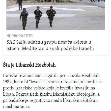
NE PROPUSTITE:
SAD šalju udarnu grupu nosača aviona u
istočni Mediteran u znak podrške Izraelu
Šta je Libanski Hezbolah
Iranska revolucionarna garda je osnovala Hezbolah
1982, kako bi “izvezla” Islamsku revoluciju i borila se
protiv izraelske vojske koja je izvršila invaziju na
Liban. Pokret sledi šiitsku islamističku ideologiju, a
pripadnike je regrutovao među libanskim šiitskim
muslimanima.