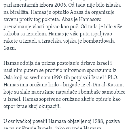
parlamentarnih izbora 2006. Od tada nije bilo izlaska
na birališta. Hamas je optužio Abasa da organizuje
zaveru protiv tog pokreta. Abas je Hamasovo
preuzimanje vlasti opisao kao puč. Od tada je bilo više
sukoba sa Izraelom. Hamas je više puta ispaljivao
rakete u Izrael, a izraelska vojska je bombardovala
Gazu.
Hamas odbija da prizna postojanje države Izrael i
nasilnim putem se protivio mirovnom sporazumu iz
Osla koji su sredinom 1990-tih potpisali Izrael i PLO.
Hamas ima oružano krilo - brigade Iz el-Din al-Kasam,
koje su slale naoružane napadače i bombaše samoubice
u Izrael. Hamas sopstvene oružane akcije opisuje kao
otpor izraelskoj okupaciji.
U osnivačkoj povelji Hamasa objavljenoj 1988, poziva
se na uništenje Izraela, iako su vođe Hamasa