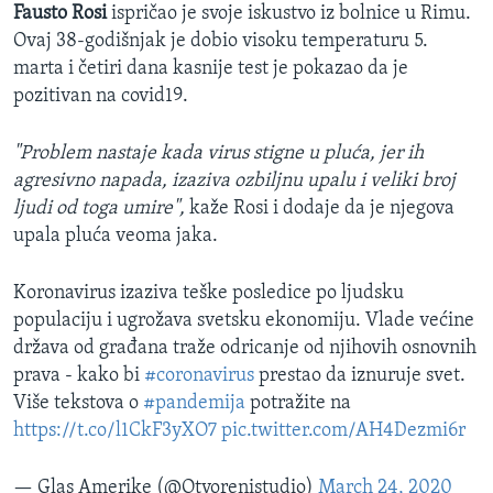
Fausto Rosi
ispričao je svoje iskustvo iz bolnice u Rimu.
Ovaj 38-godišnjak je dobio visoku temperaturu 5.
marta i četiri dana kasnije test je pokazao da je
pozitivan na covid19.
"Problem nastaje kada virus stigne u pluća, jer ih
agresivno napada, izaziva ozbiljnu upalu i veliki broj
ljudi od toga umire",
kaže Rosi i dodaje da je njegova
upala pluća veoma jaka.
Koronavirus izaziva teške posledice po ljudsku
populaciju i ugrožava svetsku ekonomiju. Vlade većine
država od građana traže odricanje od njihovih osnovnih
prava - kako bi
#coronavirus
prestao da iznuruje svet.
Više tekstova o
#pandemija
potražite na
https://t.co/l1CkF3yXO7
pic.twitter.com/AH4Dezmi6r
— Glas Amerike (@Otvorenistudio)
March 24, 2020