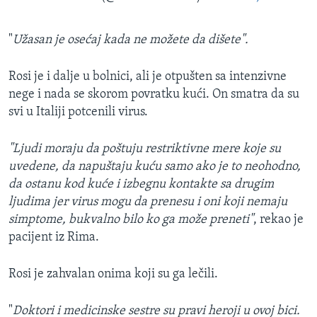
"
Užasan je osećaj kada ne možete da dišete".
Rosi je i dalje u bolnici, ali je otpušten sa intenzivne
nege i nada se skorom povratku kući. On smatra da su
svi u Italiji potcenili virus.
"Ljudi moraju da poštuju restriktivne mere koje su
uvedene, da napuštaju kuću samo ako je to neohodno,
da ostanu kod kuće i izbegnu kontakte sa drugim
ljudima jer virus mogu da prenesu i oni koji nemaju
simptome, bukvalno bilo ko ga može preneti"
, rekao je
pacijent iz Rima.
Rosi je zahvalan onima koji su ga lečili.
"
Doktori i medicinske sestre su pravi heroji u ovoj bici.