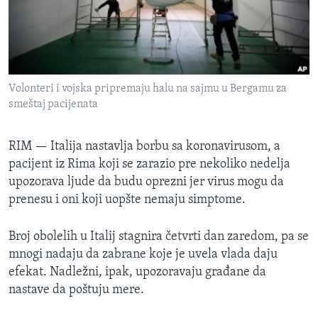
SPORT
INTERVJU
Volonteri i vojska pripremaju halu na sajmu u Bergamu za
smeštaj pacijenata
RIM —
Italija nastavlja borbu sa koronavirusom, a
pacijent iz Rima koji se zarazio pre nekoliko nedelja
upozorava ljude da budu oprezni jer virus mogu da
prenesu i oni koji uopšte nemaju simptome.
Broj obolelih u Italij stagnira četvrti dan zaredom, pa se
mnogi nadaju da zabrane koje je uvela vlada daju
efekat. Nadležni, ipak, upozoravaju građane da
nastave da poštuju mere.