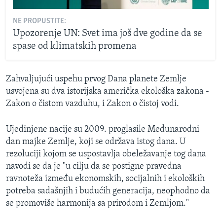
NE PROPUSTITE:
Upozorenje UN: Svet ima još dve godine da se
spase od klimatskih promena
Zahvaljujući uspehu prvog Dana planete Zemlje
usvojena su dva istorijska američka ekološka zakona -
Zakon o čistom vazduhu, i Zakon o čistoj vodi.
Ujedinjene nacije su 2009. proglasile Međunarodni
dan majke Zemlje, koji se održava istog dana. U
rezoluciji kojom se uspostavlja obeležavanje tog dana
navodi se da je "u cilju da se postigne pravedna
ravnoteža između ekonomskih, socijalnih i ekoloških
potreba sadašnjih i budućih generacija, neophodno da
se promoviše harmonija sa prirodom i Zemljom."