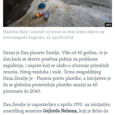
SPORT
INTERVJU
Plastične flaše i omotači od hrane na obali jezera Marin na
severozapadu Engleske, 22. aprilla 2024.
Danas je Dan planete Zemlje. Više od 50 godina, to je
dan kada se skreće posebna pažnja na probleme
zagađenja, i napore koji se ulažu u očuvanje prirodnih
resursa, čistog vazduha i vode. Tema ovogodišnjeg
Dana Zemlje je - Planeta protiv plastike, a inicijativa je
da se globalna proizvodnja plastike smanji za 60
procenata do 2040.
Dan Zemlje je uspostavljen u aprilu 1970. na inicijativu
američkog senatora
Gejlorda Nelsona,
koji je želeo da