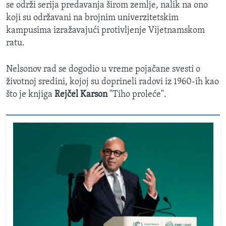
se održi serija predavanja širom zemlje, nalik na ono
koji su održavani na brojnim univerzitetskim
kampusima izražavajući protivljenje Vijetnamskom
ratu.
Nelsonov rad se dogodio u vreme pojačane svesti o
životnoj sredini, kojoj su doprineli radovi iz 1960-ih kao
što je knjiga
Rejčel Karson
"Tiho proleće".