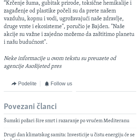
“Krčenje šuma, gubitak prirode, toksične hemikalije i
zagađenje od plastike počeli su da prete našem
vazduhu, kopnu i vodi, ugrožavajući naše zdravlje,
druge vrste i ekosisteme", poručio je Bajden. "Naše
akcije su važne i zajedno možemo da zaštitimo planetu
i našu budućnost".
Neke informacije u ovom tekstu su preuzete od
agencije Asošijeted pres
Podelite
Follow us
Povezani članci
Šumski požari šire smrt i razaranje po vrućem Mediteranu
Drugi dan klimatskog samita: Investicije u čistu energiju će se