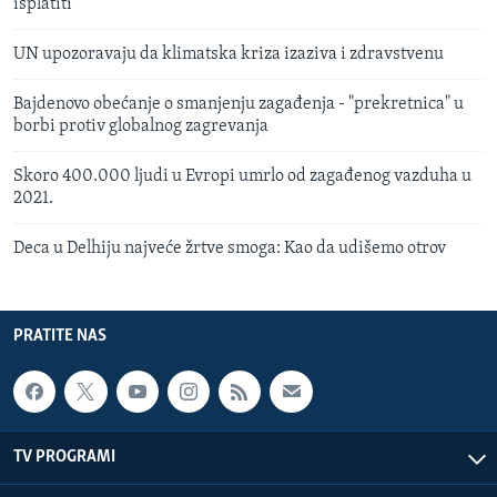
isplatiti
UN upozoravaju da klimatska kriza izaziva i zdravstvenu
Bajdenovo obećanje o smanjenju zagađenja - "prekretnica" u
borbi protiv globalnog zagrevanja
Skoro 400.000 ljudi u Evropi umrlo od zagađenog vazduha u
2021.
Deca u Delhiju najveće žrtve smoga: Kao da udišemo otrov
PRATITE NAS
TV PROGRAMI