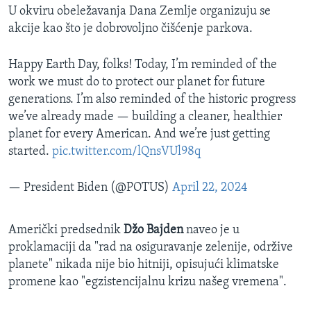
U okviru obeležavanja Dana Zemlje organizuju se
akcije kao što je dobrovoljno čišćenje parkova.
Happy Earth Day, folks! Today, I’m reminded of the
work we must do to protect our planet for future
generations. I’m also reminded of the historic progress
we’ve already made — building a cleaner, healthier
planet for every American. And we’re just getting
started.
pic.twitter.com/lQnsVUl98q
— President Biden (@POTUS)
April 22, 2024
Američki predsednik
Džo Bajden
naveo je u
proklamaciji da "rad na osiguravanje zelenije, održive
planete" nikada nije bio hitniji, opisujući klimatske
promene kao "egzistencijalnu krizu našeg vremena".