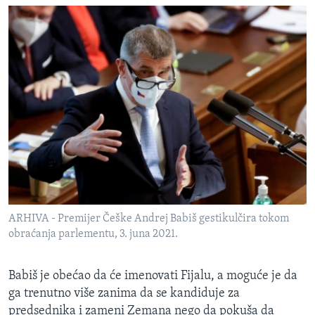
ARHIVA - Premijer Češke Andrej Babiš gestikulčira tokom
obraćanja parlementu, 3. juna 2021.
Babiš je obećao da će imenovati Fijalu, a moguće je da
ga trenutno više zanima da se kandiduje za
predsednika i zameni Zemana nego da pokuša da