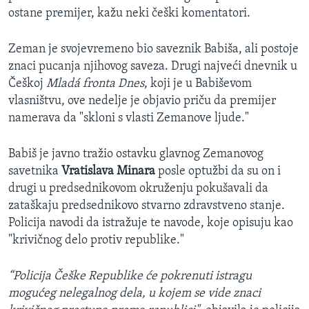
ostane premijer, kažu neki češki komentatori.
Zeman je svojevremeno bio saveznik Babiša, ali postoje
znaci pucanja njihovog saveza. Drugi najveći dnevnik u
Češkoj
Mladá fronta Dnes
, koji je u Babiševom
vlasništvu, ove nedelje je objavio priču da premijer
namerava da "skloni s vlasti Zemanove ljude."
Babiš je javno tražio ostavku glavnog Zemanovog
savetnika
Vratislava Minara
posle optužbi da su on i
drugi u predsednikovom okruženju pokušavali da
zataškaju predsednikovo stvarno zdravstveno stanje.
Policija navodi da istražuje te navode, koje opisuju kao
"krivičnog delo protiv republike."
“Policija Češke Republike će pokrenuti istragu
mogućeg nelegalnog dela, u kojem se vide znaci