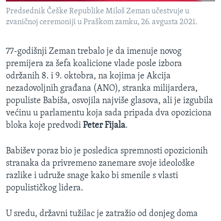
Predsednik Češke Republike Miloš Zeman učestvuje u
zvaničnoj ceremoniji u Praškom zamku, 26. avgusta 2021.
77-godišnji Zeman trebalo je da imenuje novog
premijera za šefa koalicione vlade posle izbora
održanih 8. i 9. oktobra, na kojima je Akcija
nezadovoljnih građana (ANO), stranka milijardera,
populiste Babiša, osvojila najviše glasova, ali je izgubila
većinu u parlamentu koja sada pripada dva opoziciona
bloka koje predvodi
Peter Fijala
.
Babišev poraz bio je posledica spremnosti opozicionih
stranaka da privremeno zanemare svoje ideološke
razlike i udruže snage kako bi smenile s vlasti
populističkog lidera.
U sredu, državni tužilac je zatražio od donjeg doma