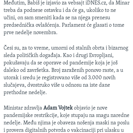
Međutim, Babiš je izjavio za vebsajt iDNES.cz, da Minar
treba da podnese ostavku i da će ga, ukoliko to ne
učini, on sam smeniti kada se na njega prenesu
predsednička ovlašćenja. Parlament će glasati o tome
prve nedelje novembra.
Česi su, za to vreme, umorni od stalnih obrta i bizarnog
sleda političkih događaja. Kao i drugi Evropljani,
pokušavaju da se oporave od pandemije koja je još
daleko od završetka. Broj zaraženih ponovo raste, a u
utorak i sredu je registrovano više od 3.000 novih
slučajeva, dvostruko više u odnosu na iste dane
prethodne nedelje.
Ministar zdravlja
Adam Vojtek
objavio je nove
pandemijske restrikcije, koje stupaju na snagu naredne
nedelje. Među njima je obaveza nošenja maski na poslu
i provera digitalnih potvrda o vakcinaciji pri ulasku u