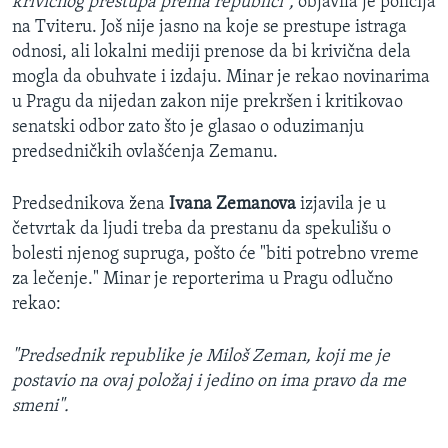
krivičnog prestupa prema republici",
objavila je policija
na Tviteru. Još nije jasno na koje se prestupe istraga
odnosi, ali lokalni mediji prenose da bi krivična dela
mogla da obuhvate i izdaju. Minar je rekao novinarima
u Pragu da nijedan zakon nije prekršen i kritikovao
senatski odbor zato što je glasao o oduzimanju
predsedničkih ovlašćenja Zemanu.
Predsednikova žena
Ivana Zemanova
izjavila je u
četvrtak da ljudi treba da prestanu da spekulišu o
bolesti njenog supruga, pošto će "biti potrebno vreme
za lečenje." Minar je reporterima u Pragu odlučno
rekao:
"Predsednik republike je Miloš Zeman, koji me je
postavio na ovaj položaj i jedino on ima pravo da me
smeni".