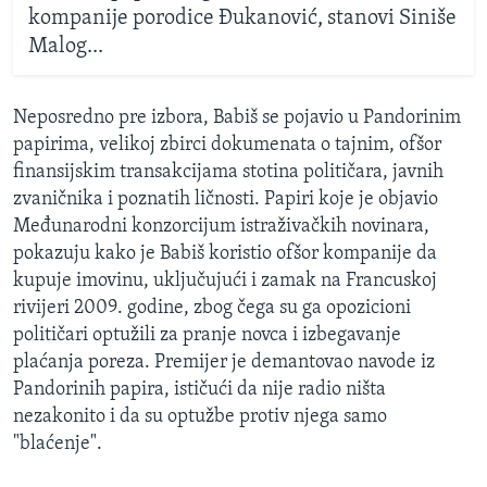
kompanije porodice Đukanović, stanovi Siniše
Malog...
Neposredno pre izbora, Babiš se pojavio u Pandorinim
papirima, velikoj zbirci dokumenata o tajnim, ofšor
finansijskim transakcijama stotina političara, javnih
zvaničnika i poznatih ličnosti. Papiri koje je objavio
Međunarodni konzorcijum istraživačkih novinara,
pokazuju kako je Babiš koristio ofšor kompanije da
kupuje imovinu, uključujući i zamak na Francuskoj
rivijeri 2009. godine, zbog čega su ga opozicioni
političari optužili za pranje novca i izbegavanje
plaćanja poreza. Premijer je demantovao navode iz
Pandorinih papira, ističući da nije radio ništa
nezakonito i da su optužbe protiv njega samo
"blaćenje".