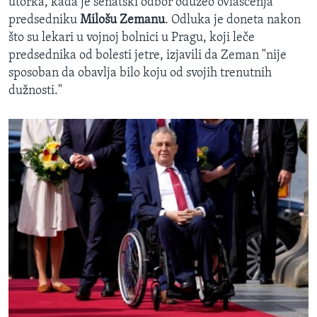
utorka, kada je senatski odbor oduzeo ovlašćenja
predsedniku
Milošu Zemanu
. Odluka je doneta nakon
što su lekari u vojnoj bolnici u Pragu, koji leče
predsednika od bolesti jetre, izjavili da Zeman "nije
sposoban da obavlja bilo koju od svojih trenutnih
dužnosti."