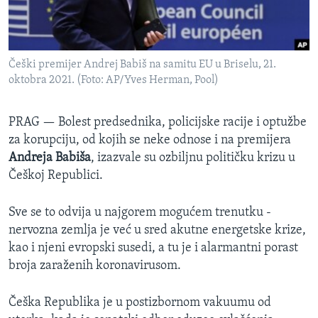
SPORT
INTERVJU
Češki premijer Andrej Babiš na samitu EU u Briselu, 21.
oktobra 2021. (Foto: AP/Yves Herman, Pool)
PRAG —
Bolest predsednika, policijske racije i optužbe
za korupciju, od kojih se neke odnose i na premijera
Andreja Babiša
, izazvale su ozbiljnu političku krizu u
Češkoj Republici.
Sve se to odvija u najgorem mogućem trenutku -
nervozna zemlja je već u sred akutne energetske krize,
kao i njeni evropski susedi, a tu je i alarmantni porast
broja zaraženih koronavirusom.
Češka Republika je u postizbornom vakuumu od