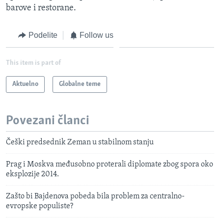
barove i restorane.
Podelite
Follow us
This item is part of
Aktuelno
Globalne teme
Povezani članci
Češki predsednik Zeman u stabilnom stanju
Prag i Moskva međusobno proterali diplomate zbog spora oko
eksplozije 2014.
Zašto bi Bajdenova pobeda bila problem za centralno-
evropske populiste?