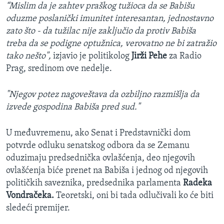
“Mislim da je zahtev praškog tužioca da se Babišu
oduzme poslanički imunitet interesantan, jednostavno
zato što - da tužilac nije zaključio da protiv Babiša
treba da se podigne optužnica, verovatno ne bi zatražio
tako nešto",
izjavio je politikolog
Jirži Pehe
za Radio
Prag, sredinom ove nedelje.
"Njegov potez nagoveštava da ozbiljno razmišlja da
izvede gospodina Babiša pred sud."
U međuvremenu, ako Senat i Predstavnički dom
potvrde odluku senatskog odbora da se Zemanu
oduzimaju predsednička ovlašćenja, deo njegovih
ovlašćenja biće prenet na Babiša i jednog od njegovih
političkih saveznika, predsednika parlamenta
Radeka
Vondračeka.
Teoretski, oni bi tada odlučivali ko će biti
sledeći premijer.