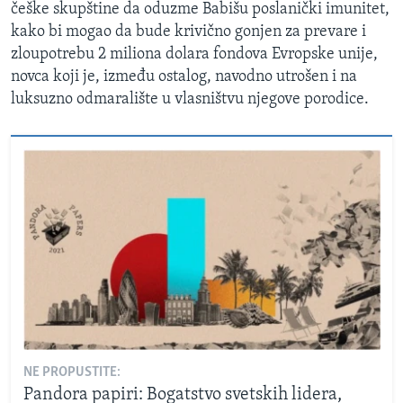
češke skupštine da oduzme Babišu poslanički imunitet,
kako bi mogao da bude krivično gonjen za prevare i
zloupotrebu 2 miliona dolara fondova Evropske unije,
novca koji je, između ostalog, navodno utrošen i na
luksuzno odmaralište u vlasništvu njegove porodice.
NE PROPUSTITE:
Pandora papiri: Bogatstvo svetskih lidera,