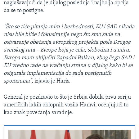
naglašavajući da je dijalog poslednja i najbolja opcija
da se to postigne.
"Što se tiče pitanja mira i bezbednosti, EU i SAD nikada
nisu bile bliže i fokusiranije nego što smo sada na
ostvarenje obećanja evropskog projekta posle Drugog
svetskog rata – Evrope koja je cela, slobodna i u miru.
Evropa mora uključiti Zapadni Balkan, zbog čega SAD i
EU vredno rade na vraćanju strana u dijalog kako bi se
osigurala implementacija do sada postignutih
sporazuma",
izjavio je Haris.
General je pozdravio to što je Srbija dobila prvu seriju
američkih lakih oklopnih vozila Hamvi, ocenjujući to
kao znak povećanja saradnje.