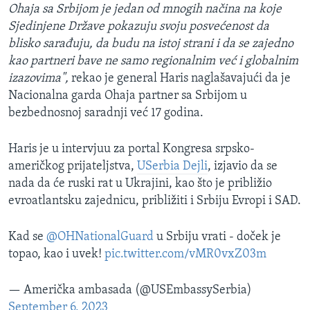
Ohaja sa Srbijom je jedan od mnogih načina na koje
Sjedinjene Države pokazuju svoju posvećenost da
blisko sarađuju, da budu na istoj strani i da se zajedno
kao partneri bave ne samo regionalnim već i globalnim
izazovima",
rekao je general Haris naglašavajući da je
Nacionalna garda Ohaja partner sa Srbijom u
bezbednosnoj saradnji već 17 godina.
Haris je u intervjuu za portal Kongresa srpsko-
američkog prijateljstva,
USerbia Dejli
, izjavio da se
nada da će ruski rat u Ukrajini, kao što je približio
evroatlantsku zajednicu, približiti i Srbiju Evropi i SAD.
Kad se
@OHNationalGuard
u Srbiju vrati - doček je
topao, kao i uvek!
pic.twitter.com/vMR0vxZ03m
— Američka ambasada (@USEmbassySerbia)
September 6, 2023