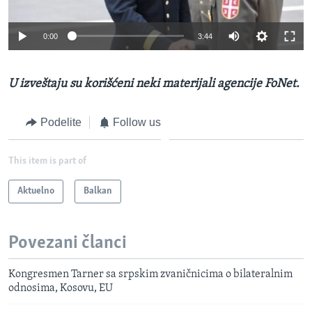
0:00
3:44
U izveštaju su korišćeni neki materijali agencije FoNet.
Podelite
Follow us
This item is part of
Aktuelno
Balkan
Povezani članci
Kongresmen Tarner sa srpskim zvaničnicima o bilateralnim
odnosima, Kosovu, EU