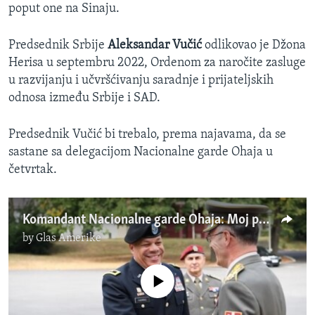
poput one na Sinaju.
Predsednik Srbije
Aleksandar Vučić
odlikovao je Džona
Herisa u septembru 2022, Ordenom za naročite zasluge
u razvijanju i učvršćivanju saradnje i prijateljskih
odnosa između Srbije i SAD.
Predsednik Vučić bi trebalo, prema najavama, da se
sastane sa delegacijom Nacionalne garde Ohaja u
četvrtak.
Komandant Nacionalne garde Ohaja: Moj posao je da izgradim poverenje
by
Glas Amerike
No media source currently available