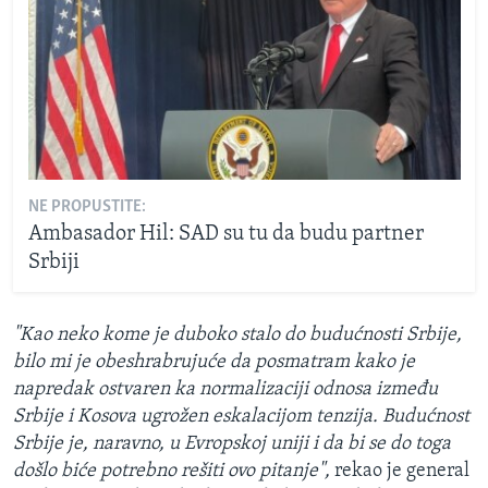
NE PROPUSTITE:
Ambasador Hil: SAD su tu da budu partner
Srbiji
"Kao neko kome je duboko stalo do budućnosti Srbije,
bilo mi je obeshrabrujuće da posmatram kako je
napredak ostvaren ka normalizaciji odnosa između
Srbije i Kosova ugrožen eskalacijom tenzija. Budućnost
Srbije je, naravno, u Evropskoj uniji i da bi se do toga
došlo biće potrebno rešiti ovo pitanje",
rekao je general