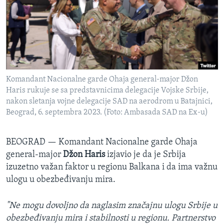
SPORT
INTERVJU
Komandant Nacionalne garde Ohaja general-major Džon
Haris rukuje se sa predstavnicima delegacije Vojske Srbije,
nakon sletanja vojne delegacije SAD na aerodrom u Batajnici,
Beograd, 6. septembra 2023. (Foto: Ambasada SAD na Ex-u)
BEOGRAD —
Komandant Nacionalne garde Ohaja
general-major
Džon Haris
izjavio je da je Srbija
izuzetno važan faktor u regionu Balkana i da ima važnu
ulogu u obezbeđivanju mira.
"Ne mogu dovoljno da naglasim značajnu ulogu Srbije u
obezbeđivanju mira i stabilnosti u regionu.
Partnerstvo