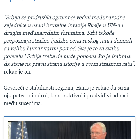
"Srbija se pridružila ogromnoj većini međunarodne
zajednice u osudi brutalne invazije Rusije u UN-u i
drugim međunarodnim forumima. Srbi takođe
prepoznaju strašnu ljudsku cenu ruskog rata i donirali
su veliku humanitarnu pomoć. Sve je to za svaku
pohvalu i Srbija treba da bude ponosna što je izabrala
da stane na pravu stranu istorije u ovom strašnom ratu",
rekao je on.
Govoreći o stabilnosti regiona, Haris je rekao da su za
nju potrebni mirni, konstruktivni i predvidivi odnosi
među susedima.