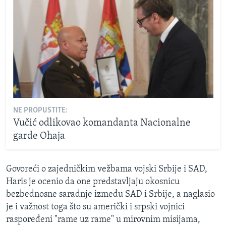
NE PROPUSTITE:
Vučić odlikovao komandanta Nacionalne
garde Ohaja
Govoreći o zajedničkim vežbama vojski Srbije i SAD,
Haris je ocenio da one predstavljaju okosnicu
bezbednosne saradnje između SAD i Srbije, a naglasio
je i važnost toga što su američki i srpski vojnici
raspoređeni "rame uz rame" u mirovnim misijama,