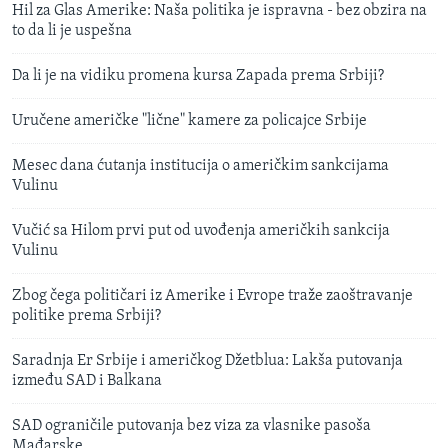
Hil za Glas Amerike: Naša politika je ispravna - bez obzira na
to da li je uspešna
Da li je na vidiku promena kursa Zapada prema Srbiji?
Uručene američke "lične" kamere za policajce Srbije
Mesec dana ćutanja institucija o američkim sankcijama
Vulinu
Vučić sa Hilom prvi put od uvođenja američkih sankcija
Vulinu
Zbog čega političari iz Amerike i Evrope traže zaoštravanje
politike prema Srbiji?
Saradnja Er Srbije i američkog Džetblua: Lakša putovanja
između SAD i Balkana
SAD ograničile putovanja bez viza za vlasnike pasoša
Mađarske