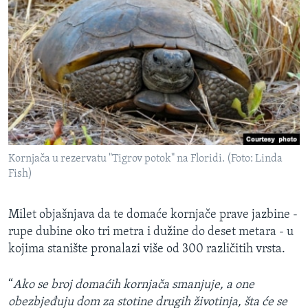
Kornjača u rezervatu "Tigrov potok" na Floridi. (Foto: Linda
Fish)
Milet objašnjava da te domaće kornjače prave jazbine -
rupe dubine oko tri metra i dužine do deset metara - u
kojima stanište pronalazi više od 300 različitih vrsta.
“
Ako se broj domaćih kornjača smanjuje, a one
obezbjeđuju dom za stotine drugih životinja, šta će se