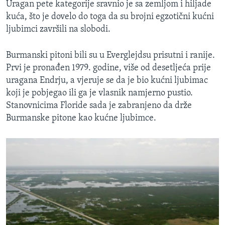
Uragan pete kategorije sravnio je sa zemljom i hiljade
kuća, što je dovelo do toga da su brojni egzotični kućni
ljubimci završili na slobodi.
Burmanski pitoni bili su u Everglejdsu prisutni i ranije.
Prvi je pronađen 1979. godine, više od desetljeća prije
uragana Endrju, a vjeruje se da je bio kućni ljubimac
koji je pobjegao ili ga je vlasnik namjerno pustio.
Stanovnicima Floride sada je zabranjeno da drže
Burmanske pitone kao kućne ljubimce.