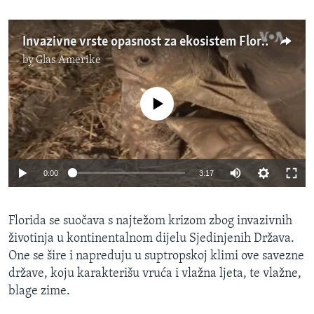
Invazivne vrste opasnost za ekosistem Floride
by
Glas Amerike
No media source currently available
0:00
3:17
Florida se suočava s najtežom krizom zbog invazivnih
životinja u kontinentalnom dijelu Sjedinjenih Država.
One se šire i napreduju u suptropskoj klimi ove savezne
države, koju karakterišu vruća i vlažna ljeta, te vlažne,
blage zime.