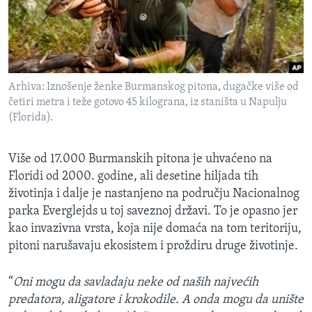
SPORT
INTERVJU
Arhiva: Iznošenje ženke Burmanskog pitona, dugačke više od
četiri metra i teže gotovo 45 kilograna, iz staništa u Napulju
(Florida).
Više od 17.000 Burmanskih pitona je uhvaćeno na
Floridi od 2000. godine, ali desetine hiljada tih
životinja i dalje je nastanjeno na području Nacionalnog
parka Everglejds u toj saveznoj državi. To je opasno jer
kao invazivna vrsta, koja nije domaća na tom teritoriju,
pitoni narušavaju ekosistem i proždiru druge životinje.
“
Oni mogu da savladaju neke od naših najvećih
predatora, aligatore i krokodile. A onda mogu da unište