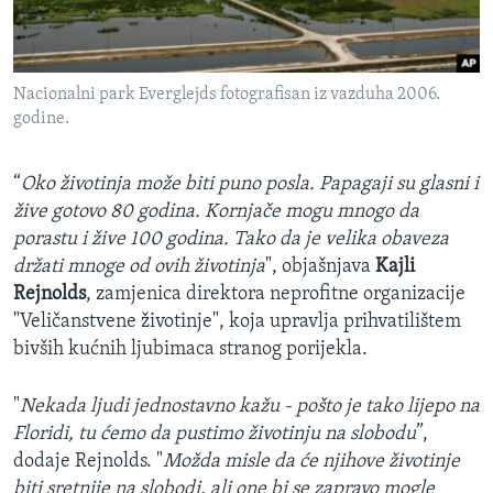
Nacionalni park Everglejds fotografisan iz vazduha 2006.
godine.
“
Oko životinja može biti puno posla. Papagaji su glasni i
žive gotovo 80 godina. Kornjače mogu mnogo da
porastu i žive 100 godina. Tako da je velika obaveza
držati mnoge od ovih životinja
", objašnjava
Kajli
Rejnolds
, zamjenica direktora neprofitne organizacije
"Veličanstvene životinje", koja upravlja prihvatilištem
bivših kućnih ljubimaca stranog porijekla.
"
Nekada ljudi jednostavno kažu - pošto je tako lijepo na
Floridi, tu ćemo da pustimo životinju na slobodu
”,
dodaje Rejnolds. "
Možda misle da će njihove životinje
biti sretnije na slobodi, ali one bi se zapravo mogle