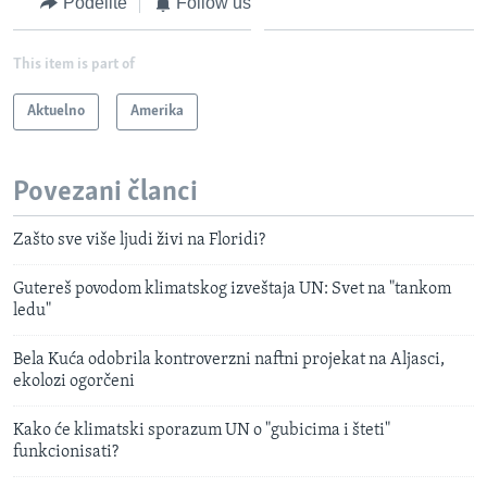
Podelite
Follow us
This item is part of
Aktuelno
Amerika
Povezani članci
Zašto sve više ljudi živi na Floridi?
Gutereš povodom klimatskog izveštaja UN: Svet na "tankom
ledu"
Bela Kuća odobrila kontroverzni naftni projekat na Aljasci,
ekolozi ogorčeni
Kako će klimatski sporazum UN o "gubicima i šteti"
funkcionisati?