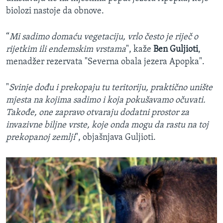
biolozi nastoje da obnove.
“
Mi sadimo domaću vegetaciju, vrlo često je riječ o
rijetkim ili endemskim vrstama
", kaže
Ben Guljioti
,
menadžer rezervata "Severna obala jezera Apopka".
"
Svinje dođu i prekopaju tu teritoriju, praktično unište
mjesta na kojima sadimo i koja pokušavamo očuvati.
Takođe, one zapravo otvaraju dodatni prostor za
invazivne biljne vrste, koje onda mogu da rastu na toj
prekopanoj zemlji
", objašnjava Guljioti.