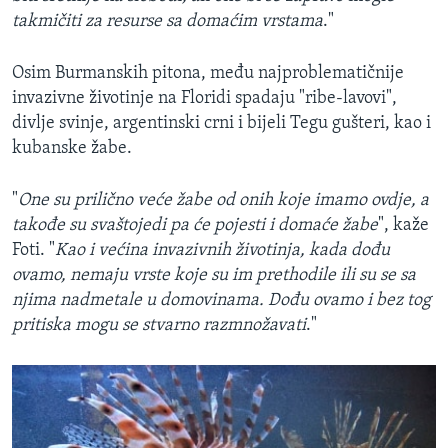
takmičiti za resurse sa domaćim vrstama
."
Osim Burmanskih pitona, među najproblematičnije
invazivne životinje na Floridi spadaju "ribe-lavovi",
divlje svinje, argentinski crni i bijeli Tegu gušteri, kao i
kubanske žabe.
"
One su prilično veće žabe od onih koje imamo ovdje, a
takođe su svaštojedi pa će pojesti i domaće žabe
", kaže
Foti. "
Kao i većina invazivnih životinja, kada dođu
ovamo, nemaju vrste koje su im prethodile ili su se sa
njima nadmetale u domovinama. Dođu ovamo i bez tog
pritiska mogu se stvarno razmnožavati
."