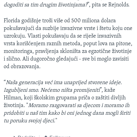
dogoditi sa tim drugim životinjama?
”, pita se Rejnolds.
Florida godišnje troši više od 500 miliona dolara
pokušavajući da suzbije invazivne vrste i štetu koju one
uzrokuju. Vlasti pokušavaju da se riješe invazivnih
vrsta korišćenjem raznih metoda, poput lova na pitone,
monitoringa, pravljenja skloništa za egzotične životinje
i slično. Ali dugoročno gledajući - sve bi moglo zavisiti
od obrazovanja.
“
Naša generacija već ima unaprijed stvorene ideje.
Izgubljeni smo. Nećemo ništa promijeniti
”, kaže
Hilman, koji školskim grupama priča o zaštiti divljih
životinja. "
Moramo razgovarati sa djecom i moramo ih
pridobiti u naš tim kako bi oni jednog dana mogli širiti
tu poruku svojoj djeci
."