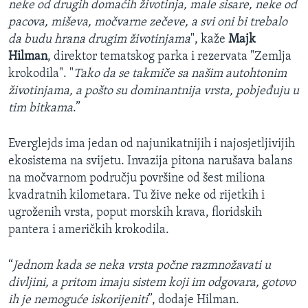
neke od drugih domaćih životinja, male sisare, neke od
pacova, miševa, močvarne zečeve, a svi oni bi trebalo
da budu hrana drugim životinjama
", kaže
Majk
Hilman
, direktor tematskog parka i rezervata "Zemlja
krokodila". "
Tako da se takmiče sa našim autohtonim
životinjama, a pošto su dominantnija vrsta, pobjeđuju u
tim bitkama
.”
Everglejds ima jedan od najunikatnijih i najosjetljivijih
ekosistema na svijetu. Invazija pitona narušava balans
na močvarnom području površine od šest miliona
kvadratnih kilometara. Tu žive neke od rijetkih i
ugroženih vrsta, poput morskih krava, floridskih
pantera i američkih krokodila.
“
Jednom kada se neka vrsta počne razmnožavati u
divljini, a pritom imaju sistem koji im odgovara, gotovo
ih je nemoguće iskorijeniti
”, dodaje Hilman.