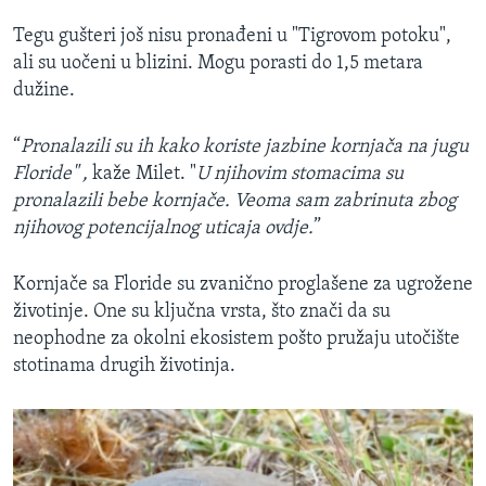
Tegu gušteri još nisu pronađeni u "Tigrovom potoku",
ali su uočeni u blizini. Mogu porasti do 1,5 metara
dužine.
“
Pronalazili su ih kako koriste jazbine kornjača na jugu
Floride" ,
kaže Milet. "
U njihovim stomacima su
pronalazili bebe kornjače. Veoma sam zabrinuta zbog
njihovog potencijalnog uticaja ovdje.
”
Kornjače sa Floride su zvanično proglašene za ugrožene
životinje. One su ključna vrsta, što znači da su
neophodne za okolni ekosistem pošto pružaju utočište
stotinama drugih životinja.