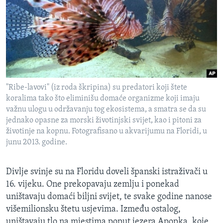
"Ribe-lavovi" (iz roda škripina) su predatori koji štete
koralima tako što eliminišu domaće organizme koji imaju
važnu ulogu u održavanju tog ekosistema, a smatra se da su
jednako opasne za morski životinjski svijet, kao i pitoni za
životinje na kopnu. Fotografisano u akvarijumu na Floridi, u
junu 2013. godine.
Divlje svinje su na Floridu doveli španski istraživači u
16. vijeku. One prekopavaju zemlju i ponekad
uništavaju domaći biljni svijet, te svake godine nanose
višemilionsku štetu usjevima. Između ostalog,
uništavaju tlo na mjestima poput jezera Apopka, koje