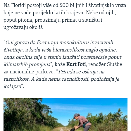
Na Floridi postoji više od 500 biljnih i životinjskih vrsta
koje ne vode porijeklo iz tih krajeva. Neke od njih,
poput pitona, preuzimaju primat u staništu i
ugrožavaju okoliš.
"
Oni gotovo da formiraju monokulturu invazivnih
životinja, a kada vaša bioraznolikost naglo opadne,
onda okolina nije u stanju izdržati poremećaje poput
klimatskih promjena
", kaže
Kurt Foti
, rendžer Službe
za nacionalne parkove. “
Priroda se oslanja na
raznolikost. A kada nema raznolikosti, podložnija je
kolapsu
”.