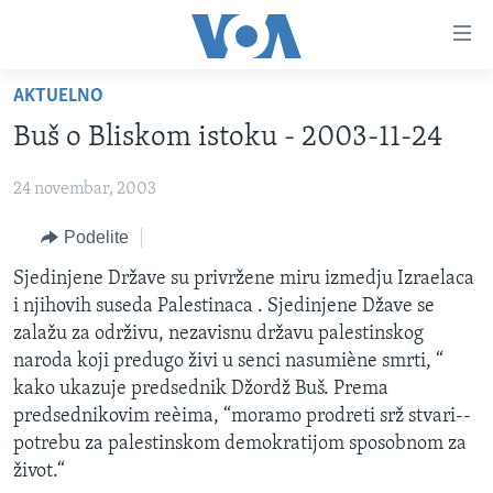
Linkovi
Idi
na
AKTUELNO
glavni
NASLOVNA
sadržaj
Buš o Bliskom istoku - 2003-11-24
RUBRIKE
Idi
na
24 novembar, 2003
TV PROGRAM
AMERIKA
glavnu
Podelite
BALKAN
OTVORENI STUDIO
navigaciju
Learning English
Idi
GLOBALNE TEME
IZ AMERIKE
Sjedinjene Države su privržene miru izmedju Izraelaca
na
i njihovih suseda Palestinaca . Sjedinjene Džave se
PRATITE NAS
EKONOMIJA
pretragu
zalažu za održivu, nezavisnu državu palestinskog
NAUKA I TEHNOLOGIJA
naroda koji predugo živi u senci nasumiène smrti, “
kako ukazuje predsednik Džordž Buš. Prema
MEDICINA
predsednikovim reèima, “moramo prodreti srž stvari--
Jezici
KULTURA
potrebu za palestinskom demokratijom sposobnom za
život.“
DRUŠTVO