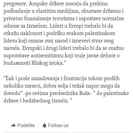
pregovore. Arapske države moraju da prekinu
podbadanje u vlastitim medijima, obustave državno i
privatno finansiranje terorizma i uspostave normalne
odnose sa Izraelom. Lideri u Evropi trebalo bi da
otkažu naklonost i podršku svakom palestinskom
lideru koji omane svoj narod i izneveri stvar svog
naroda. Evropski i drugi lideri trebalo bi da se snažno
suprotstave antisemitizmu koji truje javne debate o
buduænosti Bliskog istoka.“
“Èak i posle nazadovanja i frustracija tokom prošlih
nekoliko meseci, dobra volja i težak napor mogu da
dovedu“ -po reèima predsednika Buša- “ do palestinske
države i bedzbednog Izraela. “
Podelite
Follow us