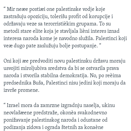
SPORT
“ Mir neæe postiæi one palestinske vodje koje
INTERVJU
zastrašuju opoziciju, tolerišu profit od korupcije i
održavaju veze sa terorristièkim grupama. To su
metodi stare elite koja je stavljala lièni interes iznad
interesa naroda kome je navodno služila. Palestinci koji
veæ dugo pate zaslužuju bolje postupanje. “
Oni koji æe predvoditi novu palestinsku državu moraju
usvojiti miroljubiva sredstva da bi se ostvarila prava
naroda i stvorila stabilna demokratija. No, po reèima
predsednika Buša, Palestinci nisu jedini koji moraju da
izvrše promene.
“ Izrael mora da zamrzne izgradnju naselja, ukinu
neovlašæene predstraže, okonèa svakodnevno
ponižavanje palestinskog naroda i odustane od
podizanja zidova i ograda štetnih za konaène