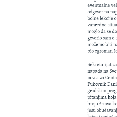
SPORT
eventualne vel
INTERVJU
odgovor na nap
bolne lekcije 
vanredne situac
moglo da se do
govorio sam o 
možemo biti na
bio ogroman šo
Sekretarijat z
napada na Svet
novca za Centa
Pukovnik Danie
gradskim progr
pitanjima koja 
broju žrtava k
jesu obuèavan