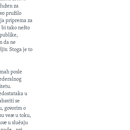
adužen za
vo pružilo
aja priprema za
a bi tako nešto
 publike,
n da ne
iv. Stoga je to
dmah posle
federalnog
itetu.
nedostataka u
baviti se
u, govorim o
su veæ u toku,
oæ u sluèaju