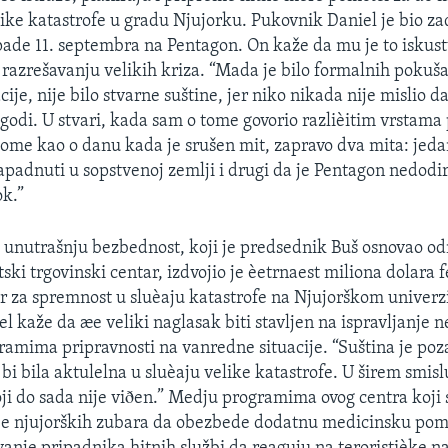
ike katastrofe u gradu Njujorku. Pukovnik Daniel je bio z
ade 11. septembra na Pentagon. On kaže da mu je to iskust
o razrešavanju velikih kriza. “Mada je bilo formalnih pokuš
ije, nije bilo stvarne suštine, jer niko nikada nije mislio d
godi. U stvari, kada sam o tome govorio razlièitim vrstama
tome kao o danu kada je srušen mit, zapravo dva mita: jeda
padnuti u sopstvenoj zemlji i drugi da je Pentagon nedodirlj
k.”
a unutrašnju bezbednost, koji je predsednik Buš osnovao o
ski trgovinski centar, izdvojio je èetrnaest miliona dolara 
r za spremnost u sluèaju katastrofe na Njujorškom univerz
l kaže da æe veliki naglasak biti stavljen na ispravljanje 
amima pripravnosti na vanredne situacije. “Suština je poza
bi bila aktulelna u sluèaju velike katastrofe. U širem smisl
oji do sada nije viðen.” Medju programima ovog centra koji 
je njujorških zubara da obezbede dodatnu medicinsku pom