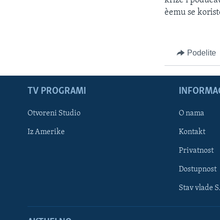
krize i poduèa
èemu se korist
Podelite
TV PROGRAMI
INFORMAC
Otvoreni Studio
O nama
Iz Amerike
Kontakt
Privatnost
Dostupnost
Stav vlade 
Learning English