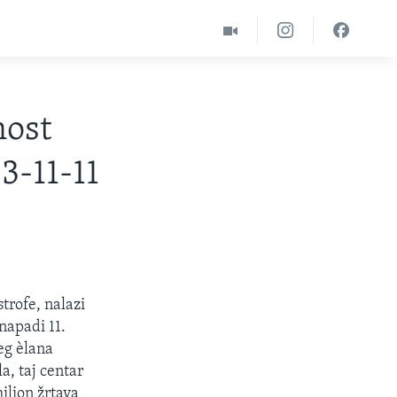
nost
3-11-11
trofe, nalazi
napadi 11.
eg èlana
, taj centar
ilion žrtava