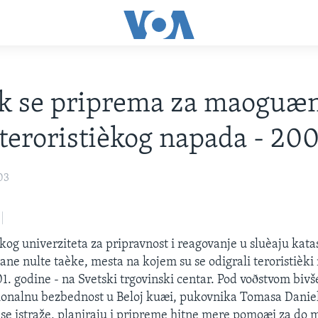
k se priprema za maoguæ
teroristièkog napada - 200
03
kog univerziteta za pripravnost i reagovanje u sluèaju katas
ane nulte taèke, mesta na kojem su se odigrali teroristièki 
. godine - na Svetski trgovinski centar. Pod voðstvom bivš
onalnu bezbednost u Beloj kuæi, pukovnika Tomasa Daniela
e istraže, planiraju i pripreme hitne mere pomoæi za do m