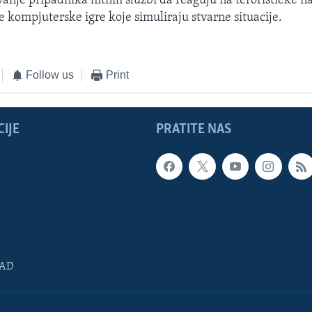
vanje pripadnika hitnih službi da reaguju na teroristièke n
e kompjuterske igre koje simuliraju stvarne situacije.
Follow us
Print
IJE
PRATITE NAS
SAD