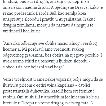
hindusa, budista i drugih, znaèajno su doprineli
amerièkom naèinu života. A Sjedinjene Države, kako je
rekao predsednik Džordž Buš, kao zemlja koja
unapreðuje slobodu i pravdu u Avganistanu, Iraku i
drugim zemljama, moraju da nastave da neguju te
vrednosti i kod kuæe.
“Amerika odbacuje sve oblike nacionalnog i verskog
licemerja. Mi pozdravljamo vrednosti svakog
odgovornog graðanina, bez obzira na njegovo poreklo. I
uvek æemo štititi najosnovniju ljudsku slobodu –
slobodu da bez bojazni slavi boga”.
Vera i trpeljivost u amerièkoj vojsci najbolje mogu da se
ilustruju prièom o èetiri vojna kapelana – dvojici
protestantskih duhovnika, katolièkom svešteniku i
rabinu. Oni su služili u amerièkim jedinicama koje su
krenule u Evropu u vreme drugog svetskog rata. 3.