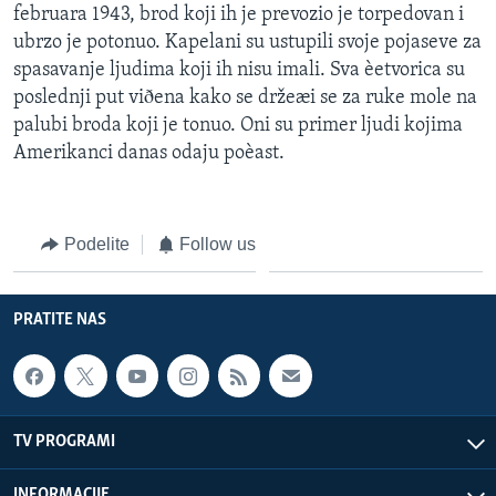
februara 1943, brod koji ih je prevozio je torpedovan i
ubrzo je potonuo. Kapelani su ustupili svoje pojaseve za
spasavanje ljudima koji ih nisu imali. Sva èetvorica su
poslednji put viðena kako se držeæi se za ruke mole na
palubi broda koji je tonuo. Oni su primer ljudi kojima
Amerikanci danas odaju poèast.
Podelite
Follow us
PRATITE NAS
TV PROGRAMI
INFORMACIJE