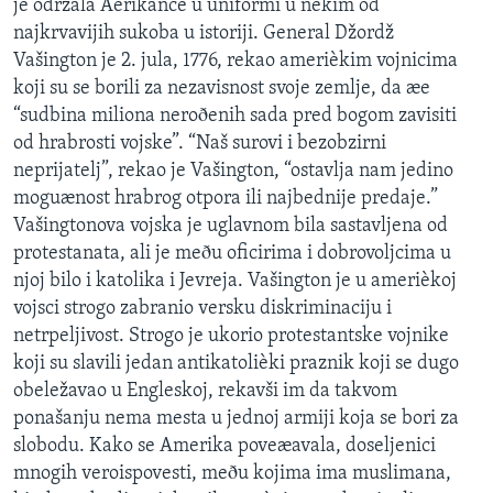
je održala Aerikance u uniformi u nekim od
SPORT
najkrvavijih sukoba u istoriji. General Džordž
Vašington je 2. jula, 1776, rekao amerièkim vojnicima
INTERVJU
koji su se borili za nezavisnost svoje zemlje, da æe
“sudbina miliona neroðenih sada pred bogom zavisiti
od hrabrosti vojske”. “Naš surovi i bezobzirni
neprijatelj”, rekao je Vašington, “ostavlja nam jedino
moguænost hrabrog otpora ili najbednije predaje.”
Vašingtonova vojska je uglavnom bila sastavljena od
protestanata, ali je meðu oficirima i dobrovoljcima u
njoj bilo i katolika i Jevreja. Vašington je u amerièkoj
vojsci strogo zabranio versku diskriminaciju i
netrpeljivost. Strogo je ukorio protestantske vojnike
koji su slavili jedan antikatolièki praznik koji se dugo
obeležavao u Engleskoj, rekavši im da takvom
ponašanju nema mesta u jednoj armiji koja se bori za
slobodu. Kako se Amerika poveæavala, doseljenici
mnogih veroispovesti, meðu kojima ima muslimana,