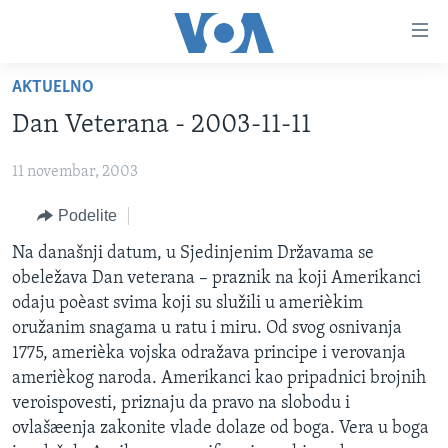
Linkovi
Idi
na
AKTUELNO
glavni
NASLOVNA
sadržaj
Dan Veterana - 2003-11-11
RUBRIKE
Idi
na
11 novembar, 2003
TV PROGRAM
AMERIKA
glavnu
Podelite
BALKAN
OTVORENI STUDIO
navigaciju
Learning English
Idi
GLOBALNE TEME
IZ AMERIKE
Na današnji datum, u Sjedinjenim Državama se
na
obeležava Dan veterana – praznik na koji Amerikanci
PRATITE NAS
EKONOMIJA
pretragu
odaju poèast svima koji su služili u amerièkim
NAUKA I TEHNOLOGIJA
oružanim snagama u ratu i miru. Od svog osnivanja
1775, amerièka vojska odražava principe i verovanja
MEDICINA
amerièkog naroda. Amerikanci kao pripadnici brojnih
Jezici
KULTURA
veroispovesti, priznaju da pravo na slobodu i
ovlašæenja zakonite vlade dolaze od boga. Vera u boga
DRUŠTVO