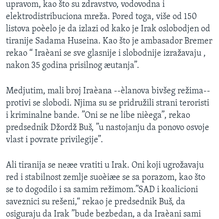
upravom, kao što su zdravstvo, vodovodna i
elektrodistribuciona mreža. Pored toga, više od 150
listova poèelo je da izlazi od kako je Irak oslobodjen od
tiranije Sadama Huseina. Kao što je ambasador Bremer
rekao “ Iraèani se sve glasnije i slobodnije izražavaju ,
nakon 35 godina prisilnog æutanja”.
Medjutim, mali broj Iraèana --èlanova bivšeg režima--
protivi se slobodi. Njima su se pridružili strani teroristi
i kriminalne bande. ”Oni se ne libe nièega”, rekao
predsednik Džordž Buš, ”u nastojanju da ponovo osvoje
vlast i povrate privilegije”.
Ali tiranija se neæe vratiti u Irak. Oni koji ugrožavaju
red i stabilnost zemlje suoèiæe se sa porazom, kao što
se to dogodilo i sa samim režimom.”SAD i koalicioni
saveznici su rešeni,“ rekao je predsednik Buš, da
osiguraju da Irak ”bude bezbedan, a da Iraèani sami