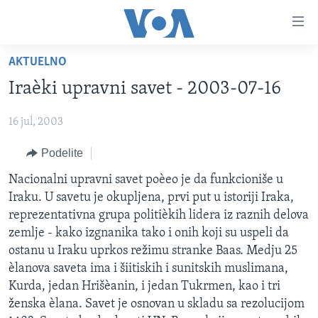
Linkovi
Idi
na
AKTUELNO
glavni
NASLOVNA
sadržaj
Iraèki upravni savet - 2003-07-16
RUBRIKE
Idi
na
16 jul, 2003
TV PROGRAM
AMERIKA
glavnu
Podelite
BALKAN
OTVORENI STUDIO
navigaciju
Learning English
Idi
GLOBALNE TEME
IZ AMERIKE
Nacionalni upravni savet poèeo je da funkcioniše u
na
Iraku. U savetu je okupljena, prvi put u istoriji Iraka,
PRATITE NAS
EKONOMIJA
pretragu
reprezentativna grupa politièkih lidera iz raznih delova
NAUKA I TEHNOLOGIJA
zemlje - kako izgnanika tako i onih koji su uspeli da
ostanu u Iraku uprkos režimu stranke Baas. Medju 25
MEDICINA
èlanova saveta ima i šiitiskih i sunitskih muslimana,
Jezici
KULTURA
Kurda, jedan Hrišèanin, i jedan Tukrmen, kao i tri
ženska èlana. Savet je osnovan u skladu sa rezolucijom
DRUŠTVO