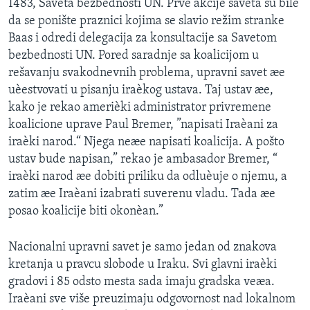
1483, Saveta bezbednosti UN. Prve akcije saveta su bile
SPORT
da se ponište praznici kojima se slavio režim stranke
Baas i odredi delegacija za konsultacije sa Savetom
INTERVJU
bezbednosti UN. Pored saradnje sa koalicijom u
rešavanju svakodnevnih problema, upravni savet æe
uèestvovati u pisanju iraèkog ustava. Taj ustav æe,
kako je rekao amerièki administrator privremene
koalicione uprave Paul Bremer, ”napisati Iraèani za
iraèki narod.“ Njega neæe napisati koalicija. A pošto
ustav bude napisan,” rekao je ambasador Bremer, “
iraèki narod æe dobiti priliku da odluèuje o njemu, a
zatim æe Iraèani izabrati suverenu vladu. Tada æe
posao koalicije biti okonèan.”
Nacionalni upravni savet je samo jedan od znakova
kretanja u pravcu slobode u Iraku. Svi glavni iraèki
gradovi i 85 odsto mesta sada imaju gradska veæa.
Iraèani sve više preuzimaju odgovornost nad lokalnom