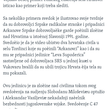
isticao kao primer koji treba slediti.
Sa nekoliko primera svedok je ilustrovao svoje tvrdnje
da su dobrovoljci Srpske radikalne stranke i pripadnici
Arkanove Srpske dobrovoljaèke garde poèinili zloèine
nad Hrvatima u istoènoj Slavoniji 1991. godine.
Svedoèio je da je video ubistvo dva hrvatska civila u
selu Tordinci koje su poèinili “Arkanovci” kao i da su
mu se pripadnici jedinice “Leva Supoderica”
sastavljene od dobrovoljaca SRS u jednoj kuæi u
Vukovaru hvalili da su ubili trojicu Hrvata èija tela su
mu pokazali.
Ovu jedinicu je za zloèine nad civilima tokom svog
svedoèenja na sudjenju Slobodanu Miloševiæu optužio
i Aleksandar Vasiljeviæ nekadašnji naèelnik
bezbednosti jugoslovenske vojske. Svedoèenje C 47