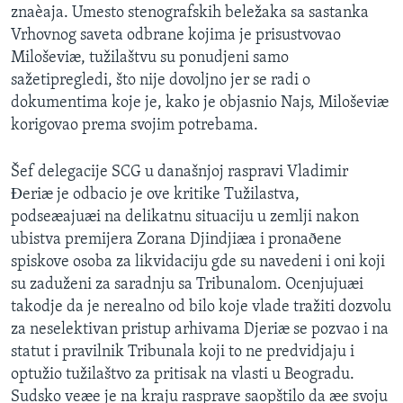
znaèaja. Umesto stenografskih beležaka sa sastanka
SPORT
Vrhovnog saveta odbrane kojima je prisustvovao
INTERVJU
Miloševiæ, tužilaštvu su ponudjeni samo
sažetipregledi, što nije dovoljno jer se radi o
dokumentima koje je, kako je objasnio Najs, Miloševiæ
korigovao prema svojim potrebama.
Šef delegacije SCG u današnjoj raspravi Vladimir
Ðeriæ je odbacio je ove kritike Tužilastva,
podseæajuæi na delikatnu situaciju u zemlji nakon
ubistva premijera Zorana Djindjiæa i pronaðene
spiskove osoba za likvidaciju gde su navedeni i oni koji
su zaduženi za saradnju sa Tribunalom. Ocenjujuæi
takodje da je nerealno od bilo koje vlade tražiti dozvolu
za neselektivan pristup arhivama Djeriæ se pozvao i na
statut i pravilnik Tribunala koji to ne predvidjaju i
optužio tužilaštvo za pritisak na vlasti u Beogradu.
Sudsko veæe je na kraju rasprave saopštilo da æe svoju