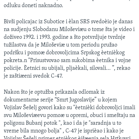
odluku doneti naknadno.
Bivši policajac iz Subotice i èlan SRS svedoèio je danas
na sudjenju Slobodanu Miloševiæu o tome šta je video i
doživeo 1992. i 1993. godine a što potvrdjuje tvrdnje
tužilastva da je Miloševiæ u tom periodu pružao
podršku i pomoæ dobrovoljcima Srpskog èetnièkog
pokreta.n "Prisustvovao sam sukobima èetnika i vojne
policije. Èetnici su ubijali, pljaèkali, silovali... ”, rekao
je zaštiæeni svedok C-47.
Nakon što je optužba prikazala odlomak iz
dokumentarne serije “Smrt Jugoslavije” u kojem
Vojislav Šešelj govori kako su "èetnièki dobrovoljci imali
svu Miloševiæevu pomoæ u opremi, obuci i smeštaju na
poligonu Bubanj potok ", kao i da je "saradnja u to
vreme bila mnogo bolja" , C-47 je isprièao i kako je
Vojislav Šešelj primer etnièkog èišæenja sela Hrtkovci