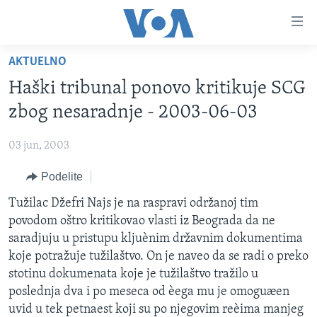
Linkovi
Idi
na
AKTUELNO
glavni
NASLOVNA
sadržaj
Haški tribunal ponovo kritikuje SCG
RUBRIKE
Idi
zbog nesaradnje - 2003-06-03
na
TV PROGRAM
AMERIKA
glavnu
03 jun, 2003
BALKAN
OTVORENI STUDIO
navigaciju
Learning English
Idi
Podelite
GLOBALNE TEME
IZ AMERIKE
na
PRATITE NAS
Tužilac Džefri Najs je na raspravi održanoj tim
EKONOMIJA
pretragu
povodom oštro kritikovao vlasti iz Beograda da ne
NAUKA I TEHNOLOGIJA
saradjuju u pristupu kljuènim državnim dokumentima
MEDICINA
koje potražuje tužilaštvo. On je naveo da se radi o preko
Jezici
stotinu dokumenata koje je tužilaštvo tražilo u
KULTURA
poslednja dva i po meseca od èega mu je omoguæen
DRUŠTVO
uvid u tek petnaest koji su po njegovim reèima manjeg