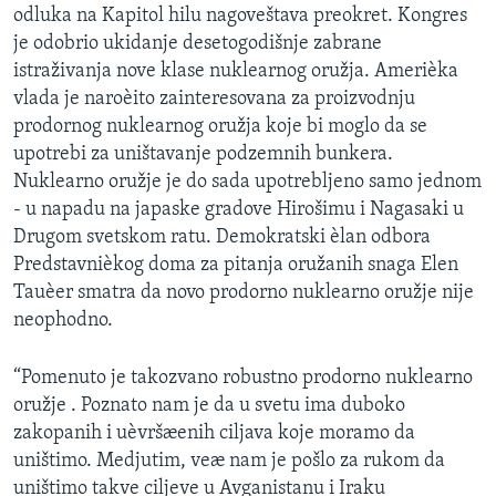
odluka na Kapitol hilu nagoveštava preokret. Kongres
SPORT
je odobrio ukidanje desetogodišnje zabrane
INTERVJU
istraživanja nove klase nuklearnog oružja. Amerièka
vlada je naroèito zainteresovana za proizvodnju
prodornog nuklearnog oružja koje bi moglo da se
upotrebi za uništavanje podzemnih bunkera.
Nuklearno oružje je do sada upotrebljeno samo jednom
- u napadu na japaske gradove Hirošimu i Nagasaki u
Drugom svetskom ratu. Demokratski èlan odbora
Predstavnièkog doma za pitanja oružanih snaga Elen
Tauèer smatra da novo prodorno nuklearno oružje nije
neophodno.
“Pomenuto je takozvano robustno prodorno nuklearno
oružje . Poznato nam je da u svetu ima duboko
zakopanih i uèvršæenih ciljava koje moramo da
uništimo. Medjutim, veæ nam je pošlo za rukom da
uništimo takve ciljeve u Avganistanu i Iraku