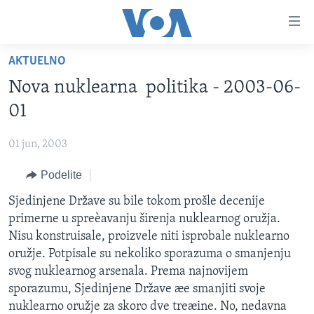
Linkovi
Idi
na
AKTUELNO
glavni
NASLOVNA
sadržaj
Nova nuklearna politika - 2003-06-
RUBRIKE
Idi
01
na
TV PROGRAM
AMERIKA
glavnu
01 jun, 2003
BALKAN
OTVORENI STUDIO
navigaciju
Learning English
Idi
Podelite
GLOBALNE TEME
IZ AMERIKE
na
PRATITE NAS
Sjedinjene Države su bile tokom prošle decenije
EKONOMIJA
pretragu
primerne u spreèavanju širenja nuklearnog oružja.
NAUKA I TEHNOLOGIJA
Nisu konstruisale, proizvele niti isprobale nuklearno
MEDICINA
oružje. Potpisale su nekoliko sporazuma o smanjenju
Jezici
svog nuklearnog arsenala. Prema najnovijem
KULTURA
sporazumu, Sjedinjene Države æe smanjiti svoje
DRUŠTVO
nuklearno oružje za skoro dve treæine. No, nedavna