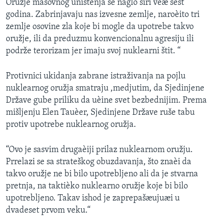
Oružje masovnog uništenja se naglo širi veæ šest
godina. Zabrinjavaju nas izvesne zemlje, naroèito tri
zemlje osovine zla koje bi mogle da upotrebe takvo
oružje, ili da preduzmu konvencionalnu agresiju ili
podrže terorizam jer imaju svoj nuklearni štit. “
Protivnici ukidanja zabrane istraživanja na pojlu
nuklearnog oružja smatraju ,medjutim, da Sjedinjene
Države gube priliku da uèine svet bezbednijim. Prema
mišljenju Elen Tauèer, Sjedinjene Države ruše tabu
protiv upotrebe nuklearnog oružja.
“Ovo je sasvim drugaèiji prilaz nuklearnom oružju.
Prrelazi se sa strateškog obuzdavanja, što znaèi da
takvo oružje ne bi bilo upotrebljeno ali da je stvarna
pretnja, na taktièko nuklearno oružje koje bi bilo
upotrebljeno. Takav ishod je zaprepašæujuæi u
dvadeset prvom veku.“