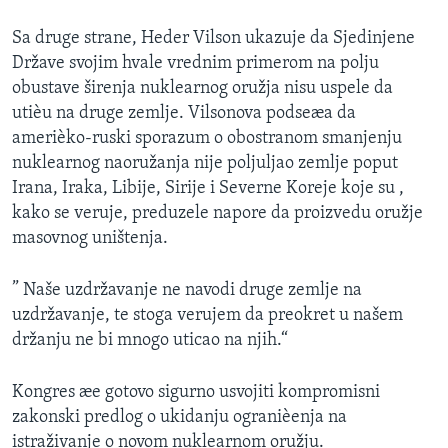
Sa druge strane, Heder Vilson ukazuje da Sjedinjene
Države svojim hvale vrednim primerom na polju
obustave širenja nuklearnog oružja nisu uspele da
utièu na druge zemlje. Vilsonova podseæa da
amerièko-ruski sporazum o obostranom smanjenju
nuklearnog naoružanja nije poljuljao zemlje poput
Irana, Iraka, Libije, Sirije i Severne Koreje koje su ,
kako se veruje, preduzele napore da proizvedu oružje
masovnog uništenja.
” Naše uzdržavanje ne navodi druge zemlje na
uzdržavanje, te stoga verujem da preokret u našem
držanju ne bi mnogo uticao na njih.“
Kongres æe gotovo sigurno usvojiti kompromisni
zakonski predlog o ukidanju ogranièenja na
istraživanje o novom nuklearnom oružju.