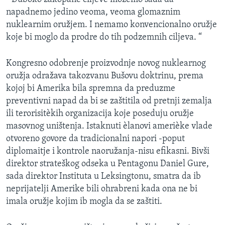
napadnemo jedino veoma, veoma glomaznim
nuklearnim oružjem. I nemamo konvencionalno oružje
koje bi moglo da prodre do tih podzemnih ciljeva. “
Kongresno odobrenje proizvodnje novog nuklearnog
oružja odražava takozvanu Bušovu doktrinu, prema
kojoj bi Amerika bila spremna da preduzme
preventivni napad da bi se zaštitila od pretnji zemalja
ili terorisitèkih organizacija koje poseduju oružje
masovnog uništenja. Istaknuti èlanovi amerièke vlade
otvoreno govore da tradicionalni napori -poput
diplomaitje i kontrole naoružanja-nisu efikasni. Bivši
direktor strateškog odseka u Pentagonu Daniel Gure,
sada direktor Instituta u Leksingtonu, smatra da ib
neprijatelji Amerike bili ohrabreni kada ona ne bi
imala oružje kojim ib mogla da se zaštiti.