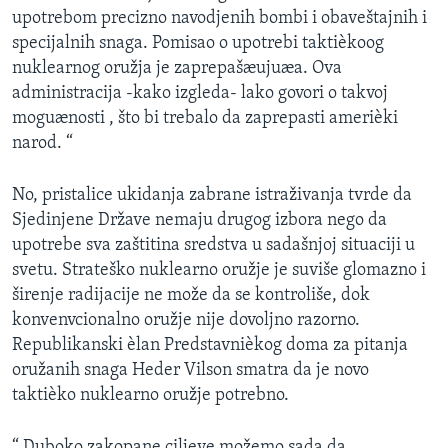
upotrebom precizno navodjenih bombi i obaveštajnih i
specijalnih snaga. Pomisao o upotrebi taktièkoog
nuklearnog oružja je zaprepašæujuæa. Ova
administracija -kako izgleda- lako govori o takvoj
moguænosti , što bi trebalo da zaprepasti amerièki
narod. “
No, pristalice ukidanja zabrane istraživanja tvrde da
Sjedinjene Države nemaju drugog izbora nego da
upotrebe sva zaštitina sredstva u sadašnjoj situaciji u
svetu. Strateško nuklearno oružje je suviše glomazno i
širenje radijacije ne može da se kontroliše, dok
konvenvcionalno oružje nije dovoljno razorno.
Republikanski èlan Predstavnièkog doma za pitanja
oružanih snaga Heder Vilson smatra da je novo
taktièko nuklearno oružje potrebno.
“ Duboko zakopane ciljeve možemo sada da