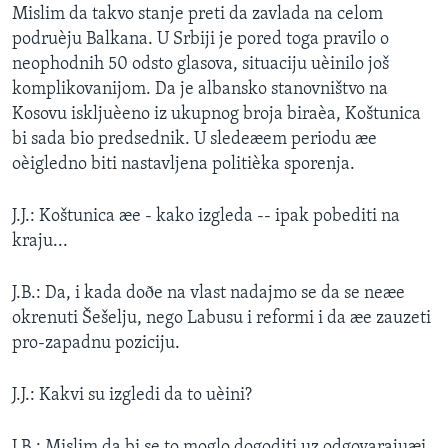
Mislim da takvo stanje preti da zavlada na celom
SPORT
podruèju Balkana. U Srbiji je pored toga pravilo o
INTERVJU
neophodnih 50 odsto glasova, situaciju uèinilo još
komplikovanijom. Da je albansko stanovništvo na
Kosovu iskljuèeno iz ukupnog broja biraèa, Koštunica
bi sada bio predsednik. U sledeæem periodu æe
oèigledno biti nastavljena politièka sporenja.
J.J.: Koštunica æe - kako izgleda -- ipak pobediti na
kraju...
J.B.: Da, i kada doðe na vlast nadajmo se da se neæe
okrenuti Šešelju, nego Labusu i reformi i da æe zauzeti
pro-zapadnu poziciju.
J.J.: Kakvi su izgledi da to uèini?
J.B.: Mislim da bi se to moglo dogoditi uz odgovarajuæi