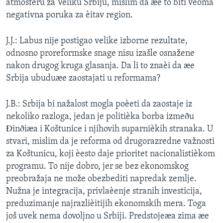
atmosferu za Veliku Srbiju, mislim da æe to biti veoma
negativna poruka za èitav region.
J.J.: Labus nije postigao velike izborne rezultate,
odnosno proreformske snage nisu izašle osnažene
nakon drugog kruga glasanja. Da li to znaèi da æe
Srbija ubuduæe zaostajati u reformama?
J.B.: Srbija bi nažalost mogla poèeti da zaostaje iz
nekoliko razloga, jedan je politièka borba izmeðu
Ðinðiæa i Koštunice i njihovih suparnièkih stranaka. U
stvari, mislim da je reforma od drugorazredne važnosti
za Koštunicu, koji èesto daje prioritet nacionalistièkom
programu. To nije dobro, jer se bez ekonomskog
preobražaja ne može obezbediti napredak zemlje.
Nužna je integracija, privlaèenje stranih investicija,
preduzimanje najrazlièitijih ekonomskih mera. Toga
još uvek nema dovoljno u Srbiji. Predstojeæa zima æe