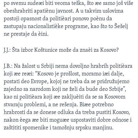
po svemu sudeæi biti veoma teška, što æe samo još više
obeshrabriti apatiènu javnost. A u takvim uslovima
postoji opasnost da politièari ponovo poènu da
zastupaju nacionalistièke programe, kao što to Šešelj
ne prestaje da èini.
J.J.: Šta izbor Koštunice može da znaèi za Kosovo?
J.B.: Na žalost u Srbiji nema dovoljno hrabrih politièara
koji æe reæi: “Kosovo je prošlost, moramo iæi dalje,
postati deo Evrope, kojoj ne treba da se pridružujemo
zajedno sa narodom koji ne želi da bude deo Srbije”,
kao ni politièara koji æe zakljuèiti da se sa Kosovom
stvaraju problemi, a ne rešenja. Biæe potrebno
hrabrosti da se donese odluka da treba pustiti Kosovo,
nakon èega æe biti moguæe uspostaviti dobre odnose i
zaštititi spomenike i tamošnju srpsku manjinu.