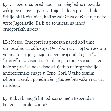
J.J.: Crnogorci su pred izborima i oèigledno mogu da
zakljuèe da æe najverovatnije sledeæi predsednik
Srbije biti Koštunica, koji se zalaže za održavanje neke
vrste Jugoslavije. Da li æe to uticati na ishod
crnogorskih izbora?
J.B.: Neæe. Crnogorci su ponosan narod koji ume
samostalno da odluèuje. Ovi izbori u Crnoj Gori æe biti
veoma tesni, jer je izjednaèen broj onih koji su “za” i
“protiv” nezavisnosti. Problem je u tome što su snage
koje se protive nezavisnosti ujedno najregresivnije
antireformske snage u Crnoj Gori. U tako tesnim
izborima svaki, pojedinaèni glas æe biti važan i uticati
na ishod.
J.J.: Kakvi bi mogli biti odnosi izmeðu Beograda i
Podgorice posle izbora?