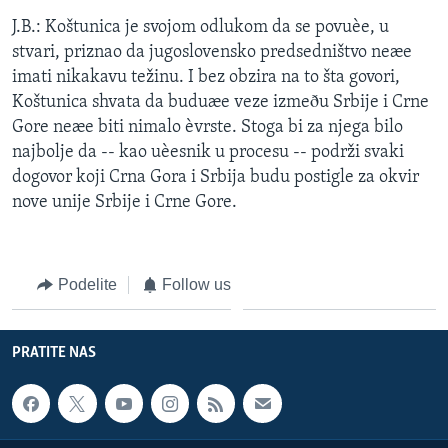
J.B.: Koštunica je svojom odlukom da se povuèe, u
stvari, priznao da jugoslovensko predsedništvo neæe
imati nikakavu težinu. I bez obzira na to šta govori,
Koštunica shvata da buduæe veze izmeðu Srbije i Crne
Gore neæe biti nimalo èvrste. Stoga bi za njega bilo
najbolje da -- kao uèesnik u procesu -- podrži svaki
dogovor koji Crna Gora i Srbija budu postigle za okvir
nove unije Srbije i Crne Gore.
Podelite
Follow us
PRATITE NAS