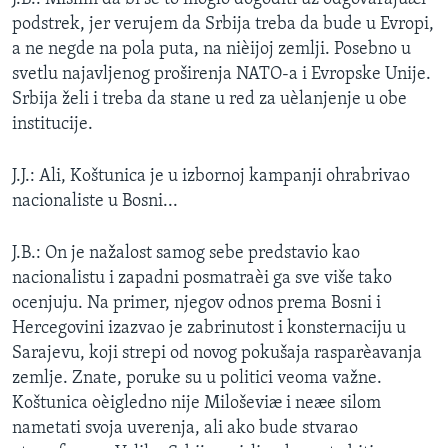
podstrek, jer verujem da Srbija treba da bude u Evropi,
a ne negde na pola puta, na nièijoj zemlji. Posebno u
svetlu najavljenog proširenja NATO-a i Evropske Unije.
Srbija želi i treba da stane u red za uèlanjenje u obe
institucije.
J.J.: Ali, Koštunica je u izbornoj kampanji ohrabrivao
nacionaliste u Bosni...
J.B.: On je nažalost samog sebe predstavio kao
nacionalistu i zapadni posmatraèi ga sve više tako
ocenjuju. Na primer, njegov odnos prema Bosni i
Hercegovini izazvao je zabrinutost i konsternaciju u
Sarajevu, koji strepi od novog pokušaja rasparèavanja
zemlje. Znate, poruke su u politici veoma važne.
Koštunica oèigledno nije Miloševiæ i neæe silom
nametati svoja uverenja, ali ako bude stvarao