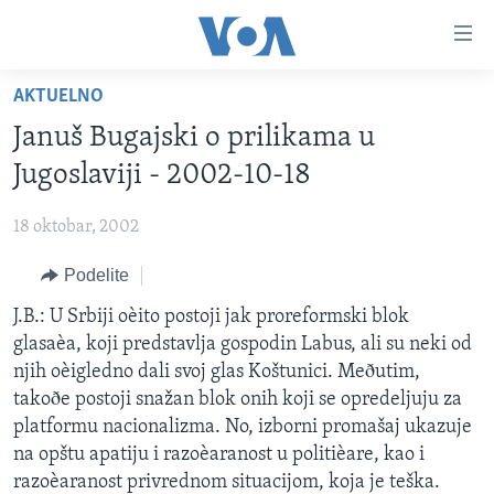
Linkovi
Idi
na
AKTUELNO
glavni
NASLOVNA
sadržaj
Januš Bugajski o prilikama u
RUBRIKE
Idi
Jugoslaviji - 2002-10-18
na
TV PROGRAM
AMERIKA
glavnu
18 oktobar, 2002
BALKAN
OTVORENI STUDIO
navigaciju
Learning English
Idi
Podelite
GLOBALNE TEME
IZ AMERIKE
na
PRATITE NAS
J.B.: U Srbiji oèito postoji jak proreformski blok
EKONOMIJA
pretragu
glasaèa, koji predstavlja gospodin Labus, ali su neki od
NAUKA I TEHNOLOGIJA
njih oèigledno dali svoj glas Koštunici. Meðutim,
MEDICINA
takoðe postoji snažan blok onih koji se opredeljuju za
Jezici
platformu nacionalizma. No, izborni promašaj ukazuje
KULTURA
na opštu apatiju i razoèaranost u politièare, kao i
DRUŠTVO
razoèaranost privrednom situacijom, koja je teška.