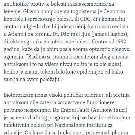
antibiotike protiv te bolesti i sastavesmernice za
SPORT
leèenje. Glavna komponenta tog sistema je Centar za
INTERVJU
kontrolu i spreèavanje bolesti, ili CDC, èiji komandni
centar nadgleda dve hiljade struènjaka u svom sedištu
u Atlanti i na terenu. Dr. Džejmz Hjuz (James Hughes),
direktor ogranka za infektivne bolesti Centra od 1992.
godine, kaže da je obim posla veoma opteretio njegovu
agenciju: ”Radimo sa punim kapacitetom zbog napada
antraksom i to na višem nivou no što je to bio sluèaj,
koliko ja znam, tokom bilo koje epidemijei, od kako
sam ja na ovom položaju“.
Bioterorizam nema visoki politièki prioritet, ali pretnja
antraksom nije zatekla zdravstvene funkcionere
potpuno nespremne. Dr. Entoni Fauèi (Anthony Fauci)
je na èelu vladinog programa koji se bavi istraživanjem
infektivnih bolesti pri Nacionalnom institutu za
zdravlje. On kaže da su funkcioneri pripremali plan za