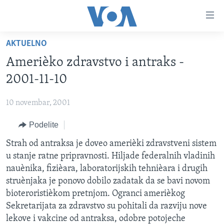
Linkovi
Idi
na
AKTUELNO
glavni
NASLOVNA
sadržaj
Amerièko zdravstvo i antraks -
RUBRIKE
Idi
2001-11-10
na
TV PROGRAM
AMERIKA
glavnu
10 novembar, 2001
BALKAN
OTVORENI STUDIO
navigaciju
Learning English
Idi
Podelite
GLOBALNE TEME
IZ AMERIKE
na
PRATITE NAS
Strah od antraksa je doveo amerièki zdravstveni sistem
EKONOMIJA
pretragu
u stanje ratne pripravnosti. Hiljade federalnih vladinih
NAUKA I TEHNOLOGIJA
nauènika, fizièara, laboratorijskih tehnièara i drugih
MEDICINA
struènjaka je ponovo dobilo zadatak da se bavi novom
Jezici
bioteroristièkom pretnjom. Ogranci amerièkog
KULTURA
Sekretarijata za zdravstvo su pohitali da razviju nove
DRUŠTVO
lekove i vakcine od antraksa, odobre potojeche