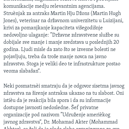
komunikacije medju relevantnim agencijama.
Struènjak za antraks Martin Hju Džons (Martin Hugh
Jones), veterinar na državnom univerzitetu u Luizijani,
krivi za pomanjkanje kapaciteta višegodišnje
nedovoljno ulaganje: ”Državne zdravstvene službe su
dobijale sve manje i manje sredstava u poslednjih 20
godina. Ljudi misle da zato što se izvesne bolesti ne
pojavljuju, treba da troše manje novca na javno
zdravstvo. Stoga je veliki deo te infrastrukture postao
veoma slabašan“.
Neki posmatraèi smatraju da je odgovor sisetma javnog
zdravstva na širenje antraksa ukazao na tu slabost. Oni
istièu da je reakcija bila spora i da su informacije
dostupne javnosti nedosledne. Šef privatne
organizacije pod nazivom ”Udruženje amerièkog
javnog zdravstva“, Dr. Mohamad Akter (Mohammad