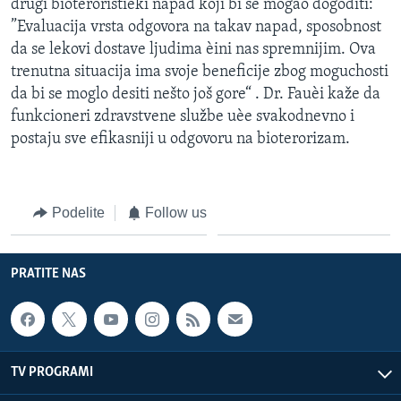
drugi bioteroristièki napad koji bi se mogao dogoditi:
”Evaluacija vrsta odgovora na takav napad, sposobnost
da se lekovi dostave ljudima èini nas spremnijim. Ova
trenutna situacija ima svoje beneficije zbog moguchosti
da bi se moglo desiti nešto još gore“ . Dr. Fauèi kaže da
funkcioneri zdravstvene službe uèe svakodnevno i
postaju sve efikasniji u odgovoru na bioterorizam.
Podelite
Follow us
PRATITE NAS
TV PROGRAMI