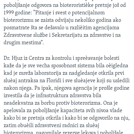
poboljšanje odgovora na bioteroristièke pretnje još od
1999 godine: ”Pitanje i svest o potencijalnom
bioterorizmu se zaista odvijaju nekoliko godina ako
posmatrate šta se dešavalo u razlièitim agencijama
Zdravstvene službe i Sekretarijatu za zdravstvo i na
drugim mestima“.
Dr. Hjuz iz Centra za kontrolu i spreèavanje bolesti
kaže da je sve vecha sposobnost sistema bila oèigledna
kad je mreža laboratorija za nadgledanje otkrila prvi
sluèaj antraksa na Floridi i sve sluèajeve koji su usledili
nakon njega. Pa ipak, njegova agencija je prošle godine
izvestila da je infrastruktura zdravstva bila
neadekvatna za borbu protiv bioterorizma. Ona je
apelovala za poboljšanje kapaciteta svih nivoa vlade
kako bi se pretnja otkrila i kako bi se odgovorilo na nju,
zatim obuèili zdravstveni radnici za sluèaj
bioterorizma, nagomilale rezerve lekova i poboljšale