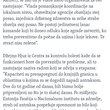
Akhter), se žali da je vlada slabo organizovana za ovo
nastojanje: ”Vlada pomanjkanje koordinacije na
lokalnom nivou, obaveštajne agencije obavljaju svoj
posao, zajednica državnog zdravstva sa svihe strabe
obavlja svoj posao. Ne postoji jedinstveni lanac
komande koji bi doneo odluku koje zgrade zatvoriti, ko
treba preventivno da poène da uzima i koje lekove. Te
stvari nisu rešene“.
Džejms Hjuz iz Centra za kontrolu bolesti kaže da se
funkcioneri bore da prevazidju te probleme, ali to
nastojanje naziva radom koji se odvija u etapama:
”Kapaciteti su prenapregnuti do krajnjih granica u
oblastima u kojima su se dogodili napadi antraksom.
Dve do tri godine od danas, bili bismo bolje
pripremljeni no što je to sluèaj danas. Po mišljenju
Entonija Fauèija u Nacionalnom institutu za zdravlje,
strah od antraksa pospešuje spremnost za bilo koji