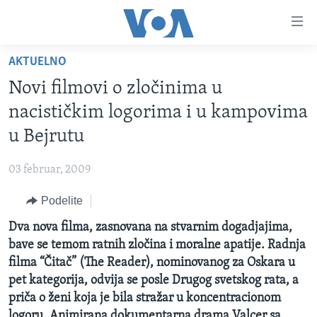
Linkovi
Idi
na
AKTUELNO
glavni
NASLOVNA
sadržaj
Novi filmovi o zločinima u
RUBRIKE
Idi
nacističkim logorima i u kampovima
na
TV PROGRAM
AMERIKA
u Bejrutu
glavnu
BALKAN
OTVORENI STUDIO
navigaciju
Learning English
03 februar, 2009
Idi
GLOBALNE TEME
IZ AMERIKE
na
Podelite
PRATITE NAS
EKONOMIJA
pretragu
Dva nova filma, zasnovana na stvarnim dogadjajima,
NAUKA I TEHNOLOGIJA
bave se temom ratnih zločina i moralne apatije. Radnja
MEDICINA
filma “Čitač” (The Reader), nominovanog za Oskara u
Jezici
pet kategorija, odvija se posle Drugog svetskog rata, a
KULTURA
priča o ženi koja je bila stražar u koncentracionom
DRUŠTVO
logoru. Animirana dokumentarna drama Valcer sa