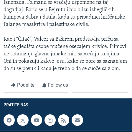
Iznenada, Folmanu se vraćaju uspomene na taj
dogadjaj. Borio se u Bejrutu i bio blizu izbegličkih
kampova Sabra i Šatila, kada su pripadnici hrišćanske
Falange masakrirali palestinske civile.
Kao i “Čitač”, Valcer sa Baširom predstavlja priču sa
tačke gledišta osobe mučene osećajem krivice. Filmovi
ne satanizuju glavne junake, niti saosećaju sa njima.
Oni ih pokazuju kakve jesu, kako se bore sa saznanjem
da su se povukli kada je trebalo da se suoče sa zlom.
Podelite
Follow us
PRATITE NAS