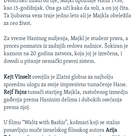
Dvostruko mlađi od nje, Majkl upoznaje Hanu 1958,
kao 15-godišnjak. Ona ga uči kako da voli, a on joj čita.
Ta ljubavna veza traje jedno leto ali je Majkla obeležila
za ceo život.
Za vreme Haninog sudjenja, Majkl je student prava, a
proces posmatra iz zadnjih redova sudnice. Šokiran je
kaznom na 20 godina zatvora, koja joj je izrečena, i
dovodi u pitanje nemački pravni sistem.
Kejt Vinselt
osvojila je Zlatni globus za najbolju
sporednu ulogu za svoje impresivno tumačenje Hane.
Rejf Fajns
tumači starijeg Majkla, rastočenog izmedju
gađenja prema Haninim delima i dubokih osećanja
prema njoj.
U filmu “Waltz with Bashir”, košmari koji se stalno
ponavljaju muče izraelskog filmskog autora
Arija