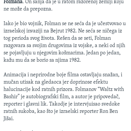
Folmana
. On sanja da je u ratom razorenoj zemlji koju
ne može da prepozna.
Iako je bio vojnik, Folman se ne seća da je učestvovao u
izraelskoj invaziji na Bejrut 1982. Ne seća se ničega iz
tog perioda svog života. Rešen da se seti, Folman
razgovara sa svojim drugovima iz vojske, a neki od njih
se pojavljuju u njegovim košmarima. Jedan po jedan,
kažu mu da se borio sa njima 1982.
Animacija i neprirodne boje filma ostavljaju snažan, i
mučan utisak na gledaoca jer doprinose efektu
halucinacije kod ratnih prizora. Folmanov “Waltz with
Bashir” je autobiografski film, a autor je pripovedač,
reporter i glavni lik. Takodje je intervjuisao svedoke
ratnih sukoba, kao što je izraelski reporter Ron Ben
Jišai.