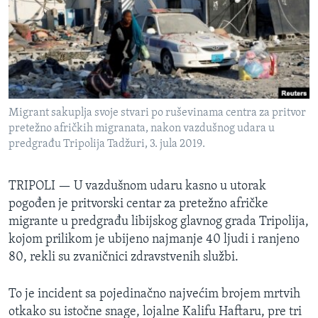
SPORT
INTERVJU
Migrant sakuplja svoje stvari po ruševinama centra za pritvor
pretežno afričkih migranata, nakon vazdušnog udara u
predgrađu Tripolija Tadžuri, 3. jula 2019.
TRIPOLI —
U vazdušnom udaru kasno u utorak
pogođen je pritvorski centar za pretežno afričke
migrante u predgrađu libijskog glavnog grada Tripolija,
kojom prilikom je ubijeno najmanje 40 ljudi i ranjeno
80, rekli su zvaničnici zdravstvenih službi.
To je incident sa pojedinačno najvećim brojem mrtvih
otkako su istočne snage, lojalne Kalifu Haftaru, pre tri