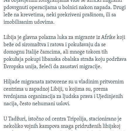
Na objavljenim fotografijama vide se afrički migranti
pdovrgnuti operacijama u bolnici nakon napada. Drugi
leže na krevetima, neki prekriveni prašinom, ili sa
imobilisanim udovima.
Libija je glavna polazna luka za migrante iz Afrike koji
beže od siromaštva i ratova i pokušavaju da se
domognu Italije čamcima, ali mnoge tokom tih
pokušaja pokupi libanska obalska straža koju podržava
Evropska unija, želeći da zaustavi migracije.
Hiljade migranata zatvorene su u vladinim pritvornim
centrima u zapadnoj Libiji, u kojima su, prema
tvrdnjama organizacija za ljudska prava i Ujedinjenih
nacija, često nehumani uslovi.
U Tadžuri, istočno od centra Tripolija, stacionirano je
nekoliko vojnih kampova snaga pridruženih libijskoj