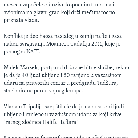
meseca započele ofanzivu kopnenim trupama i
avionima na glavni grad koji drži međunarodno
priznata vlada.
Konflikt je deo haosa nastalog u zemlji nafte i gasa
nakon svrgavanja Moamera Gadafija 2011, koje je
pomogao NATI.
Malek Marsek, portparol državne hitne službe, rekao
je da je 40 ljudi ubijeno i 80 ranjeno u vazdušnom
udaru na pritvorski centar u predgrađu Tadžura,
stacionirano pored vojnog kampa.
Vlada u Tripoliju saopštila je da je na desetoni ljudi
ubijeno i ranjeno u vazdušnom udaru za koji krive
"ratnog zločinca Halifa Haftara".