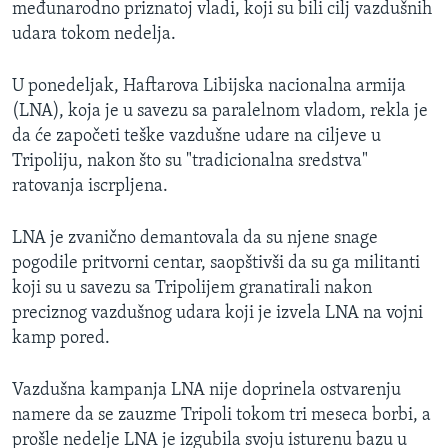
međunarodno priznatoj vladi, koji su bili cilj vazdušnih
udara tokom nedelja.
U ponedeljak, Haftarova Libijska nacionalna armija
(LNA), koja je u savezu sa paralelnom vladom, rekla je
da će započeti teške vazdušne udare na ciljeve u
Tripoliju, nakon što su "tradicionalna sredstva"
ratovanja iscrpljena.
LNA je zvanično demantovala da su njene snage
pogodile pritvorni centar, saopštivši da su ga militanti
koji su u savezu sa Tripolijem granatirali nakon
preciznog vazdušnog udara koji je izvela LNA na vojni
kamp pored.
Vazdušna kampanja LNA nije doprinela ostvarenju
namere da se zauzme Tripoli tokom tri meseca borbi, a
prošle nedelje LNA je izgubila svoju isturenu bazu u