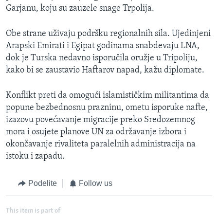
Garjanu, koju su zauzele snage Trpolija.
Obe strane uživaju podršku regionalnih sila. Ujedinjeni
Arapski Emirati i Egipat godinama snabdevaju LNA,
dok je Turska nedavno isporučila oružje u Tripoliju,
kako bi se zaustavio Haftarov napad, kažu diplomate.
Konflikt preti da omogući islamističkim militantima da
popune bezbednosnu prazninu, ometu isporuke nafte,
izazovu povećavanje migracije preko Sredozemnog
mora i osujete planove UN za održavanje izbora i
okončavanje rivaliteta paralelnih administracija na
istoku i zapadu.
Podelite
Follow us
This item is part of