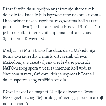
Džozef ističe da se spoljno angažovanje skoro uvek
dolazilo tek kada je bilo isprovocirano nekom krizom –
i kao primer naveo uspeh na razgovorima koji su utrli
put normalizaciji odnosa izmedju Kosova i Srbije – što
je bio rezultat intenzivnih diplomatskih aktivnosti
Sjedinjenih Država i EU.
Medjutim i Mur i Džozef se slažu da su Makedonija i
Bosna dva izuzetka u smislu ostvarenih ciljeva.
Makedonija je zaustavljena u želji da se pridruži
NATO-u zbog spora u vezi sa imenom koji vodi sa
članicom saveza, Grčkom, dok je napredak Bosne i
dalje usporen zbog etničkih tenzija.
Džozef navodi da magnet EU nije delovao na Bosnu i
Hercegovinu zbog Dejtonskog mirovnog sporazuma koji
ne funkcioniše.