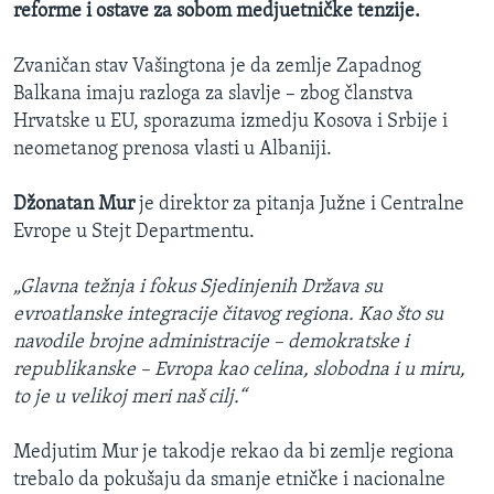
reforme i ostave za sobom medjuetničke tenzije.
Zvaničan stav Vašingtona je da zemlje Zapadnog
Balkana imaju razloga za slavlje – zbog članstva
Hrvatske u EU, sporazuma izmedju Kosova i Srbije i
neometanog prenosa vlasti u Albaniji.
Džonatan Mur
je direktor za pitanja Južne i Centralne
Evrope u Stejt Departmentu.
„Glavna težnja i fokus Sjedinjenih Država su
evroatlanske integracije čitavog regiona. Kao što su
navodile brojne administracije – demokratske i
republikanske – Evropa kao celina, slobodna i u miru,
to je u velikoj meri naš cilj.“
Medjutim Mur je takodje rekao da bi zemlje regiona
trebalo da pokušaju da smanje etničke i nacionalne