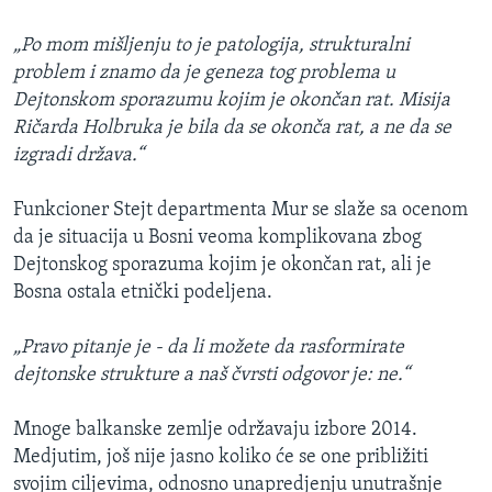
„Po mom mišljenju to je patologija, strukturalni
problem i znamo da je geneza tog problema u
Dejtonskom sporazumu kojim je okončan rat. Misija
Ričarda Holbruka je bila da se okonča rat, a ne da se
izgradi država.“
Funkcioner Stejt departmenta Mur se slaže sa ocenom
da je situacija u Bosni veoma komplikovana zbog
Dejtonskog sporazuma kojim je okončan rat, ali je
Bosna ostala etnički podeljena.
„Pravo pitanje je - da li možete da rasformirate
dejtonske strukture a naš čvrsti odgovor je: ne.“
Mnoge balkanske zemlje održavaju izbore 2014.
Medjutim, još nije jasno koliko će se one približiti
svojim ciljevima, odnosno unapredjenju unutrašnje