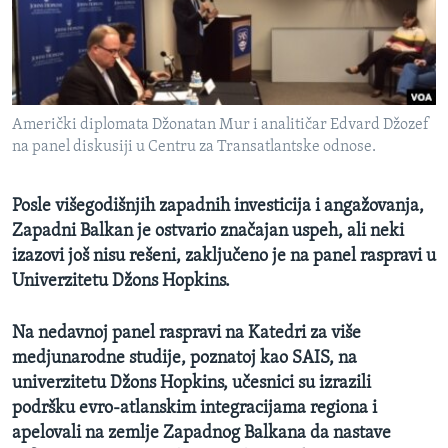
SPORT
INTERVJU
Američki diplomata Džonatan Mur i analitičar Edvard Džozef
na panel diskusiji u Centru za Transatlantske odnose.
Posle višegodišnjih zapadnih investicija i angažovanja,
Zapadni Balkan je ostvario značajan uspeh, ali neki
izazovi još nisu rešeni, zaključeno je na panel raspravi u
Univerzitetu Džons Hopkins.
Na nedavnoj panel raspravi na Katedri za više
medjunarodne studije, poznatoj kao SAIS, na
univerzitetu Džons Hopkins, učesnici su izrazili
podršku evro-atlanskim integracijama regiona i
apelovali na zemlje Zapadnog Balkana da nastave