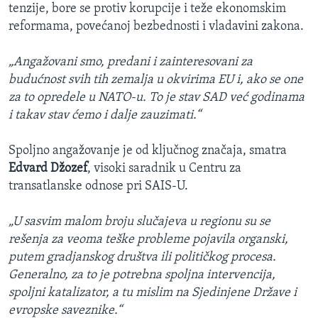
tenzije, bore se protiv korupcije i teže ekonomskim
reformama, povećanoj bezbednosti i vladavini zakona.
„Angažovani smo, predani i zainteresovani za
budućnost svih tih zemalja u okvirima EU i, ako se one
za to opredele u NATO-u. To je stav SAD već godinama
i takav stav ćemo i dalje zauzimati.“
Spoljno angažovanje je od ključnog značaja, smatra
Edvard Džozef
, visoki saradnik u Centru za
transatlanske odnose pri SAIS-U.
„U sasvim malom broju slučajeva u regionu su se
rešenja za veoma teške probleme pojavila organski,
putem gradjanskog društva ili političkog procesa.
Generalno, za to je potrebna spoljna intervencija,
spoljni katalizator, a tu mislim na Sjedinjene Države i
evropske saveznike.“