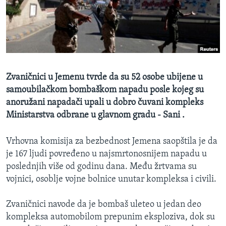
SPORT
INTERVJU
Zvaničnici u Jemenu tvrde da su 52 osobe ubijene u
samoubilačkom bombaškom napadu posle kojeg su
anoružani napadači upali u dobro čuvani kompleks
Ministarstva odbrane u glavnom gradu - Sani .
Vrhovna komisija za bezbednost Jemena saopštila je da
je 167 ljudi povređeno u najsmrtonosnijem napadu u
poslednjih više od godinu dana. Među žrtvama su
vojnici, osoblje vojne bolnice unutar kompleksa i civili.
Zvaničnici navode da je bombaš uleteo u jedan deo
kompleksa automobilom prepunim eksploziva, dok su