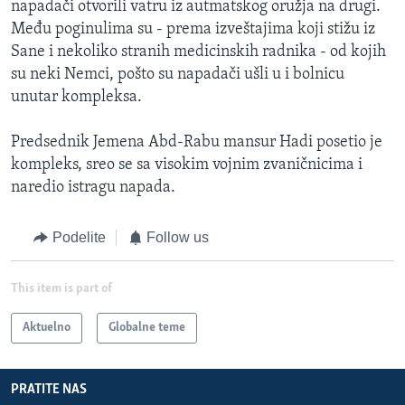
napadači otvorili vatru iz autmatskog oružja na drugi.
Među poginulima su - prema izveštajima koji stižu iz
Sane i nekoliko stranih medicinskih radnika - od kojih
su neki Nemci, pošto su napadači ušli u i bolnicu
unutar kompleksa.
Predsednik Jemena Abd-Rabu mansur Hadi posetio je
kompleks, sreo se sa visokim vojnim zvaničnicima i
naredio istragu napada.
Podelite
Follow us
This item is part of
Aktuelno
Globalne teme
PRATITE NAS