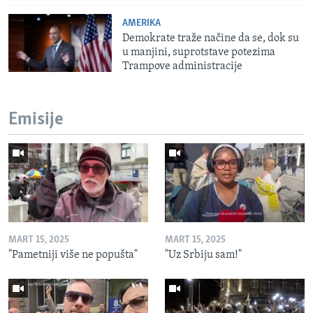
AMERIKA
Demokrate traže načine da se, dok su
u manjini, suprotstave potezima
Trampove administracije
Emisije
MART 15, 2025
MART 15, 2025
"Pametniji više ne popušta"
"Uz Srbiju sam!"