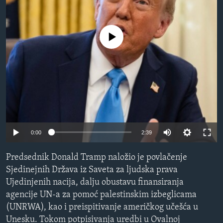
SPORT
INTERVJU
No media source currently available
Auto
0:00
2:39
240p
Predsednik Donald Tramp naložio je povlačenje
360p
Sjedinejnih Država iz Saveta za ljudska prava
Ujedinjenih nacija, dalju obustavu finansiranja
480p
agencije UN-a za pomoć palestinskim izbeglicama
720p
(UNRWA), kao i preispitivanje američkog učešća u
1080p
Unesku. Tokom potpisivanja uredbi u Ovalnoj