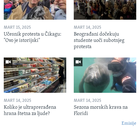
MART 15, 2025
MART 14, 2025
Učesnik protesta u Čikagu:
Beograđani dočekuju
"Ovo je istorijski"
studente uoči subotnjeg
protesta
MART 14, 2025
MART 14, 2025
Koliko je ultraprerađena
Sezona morskih krava na
hrana štetna za ljude?
Floridi
Emisije