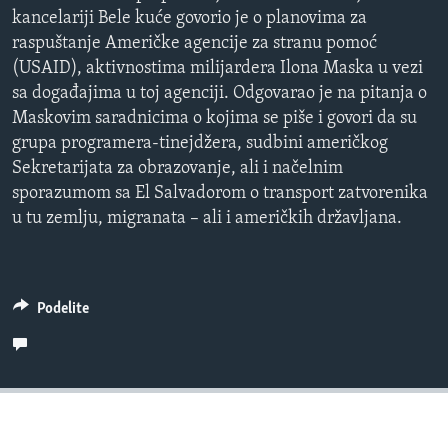
kancelariji Bele kuće govorio je o planovima za
Auto
240p
360p
480p
raspuštanje Američke agencije za stranu pomoć
(USAID), aktivnostima milijardera Ilona Maska u vezi
720p
1080p
sa događajima u toj agenciji. Odgovarao je na pitanja o
Maskovim saradnicima o kojima se piše i govori da su
grupa programera-tinejdžera, sudbini američkog
Sekretarijata za obrazovanje, ali i načelnim
sporazumom sa El Salvadorom o transport zatvorenika
u tu zemlju, migranata – ali i američkih državljana.
Podelite