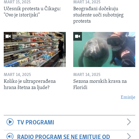
MART 15, 2025
MART 14, 2025
Učesnik protesta u Čikagu:
Beograđani dočekuju
"Ovo je istorijski"
studente uoči subotnjeg
protesta
MART 14, 2025
MART 14, 2025
Koliko je ultraprerađena
Sezona morskih krava na
hrana štetna za ljude?
Floridi
Emisije
TV PROGRAMI
RADIO PROGRAM SE NE EMITUJE OD