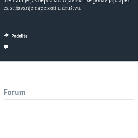
atentata je još nepoznat. U javnosti se ponavljaju apeli
za stišavanje napetosti u društvu.
Podelite
Forum