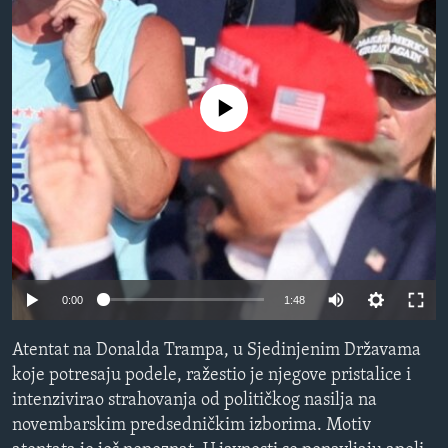
SPORT
INTERVJU
No media source currently available
0:00
1:48
Atentat na Donalda Trampa, u Sjedinjenim Državama
koje potresaju podele, ražestio je njegove pristalice i
intenzivirao strahovanja od političkog nasilja na
novembarskim predsedničkim izborima. Motiv