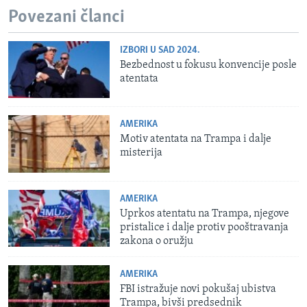
Povezani članci
IZBORI U SAD 2024.
Bezbednost u fokusu konvencije posle
atentata
AMERIKA
Motiv atentata na Trampa i dalje
misterija
AMERIKA
Uprkos atentatu na Trampa, njegove
pristalice i dalje protiv pooštravanja
zakona o oružju
AMERIKA
FBI istražuje novi pokušaj ubistva
Trampa, bivši predsednik