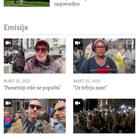
nepovređen
Emisije
MART 15, 2025
MART 15, 2025
"Pametniji više ne popušta"
"Uz Srbiju sam!"