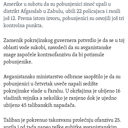
Amerike u subotu da su pobunjenici sinoć upali u
distrikt Afgandab u Zabulu, ubili 22 policajaca i ranili
još 12. Prema istom izvoru, pobunjenici su osvojili još tri
kontrolna punkta.
Zamenik pokrajinskog guvernera potvrdio je da se u toj
oblasti vode sukobi, navodeći da su avganistanske
snage započele kontraofanzivu da bi potisnule
pobunjenike.
Avganistansko ministarstvo odbrane saopštilo je da su
pobunjenici u četvrtak uveče napali sedište
pokrajinske vlade u Farahu. U okršajima je ubijeno 16
vladinih vojnika a nekoliko je ranjeno dok je ujedno
ubijeno 45 talibanskih napadača.
Taliban je pokrenuo takozvanu prolećnju ofanzivu 25.
aprila i od tada naneo teške gubitke avganistanskim