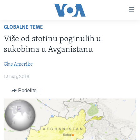
Linkovi
Idi
na
GLOBALNE TEME
glavni
NASLOVNA
sadržaj
Više od stotinu poginulih u
RUBRIKE
Idi
sukobima u Avganistanu
na
TV PROGRAM
AMERIKA
glavnu
Glas Amerike
BALKAN
OTVORENI STUDIO
navigaciju
Learning English
Idi
12 maj, 2018
GLOBALNE TEME
IZ AMERIKE
na
PRATITE NAS
EKONOMIJA
Podelite
pretragu
NAUKA I TEHNOLOGIJA
MEDICINA
Jezici
KULTURA
DRUŠTVO