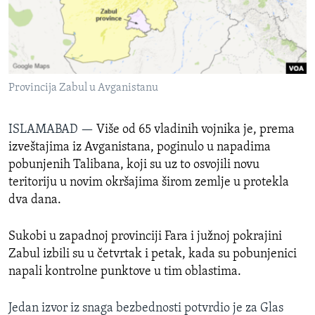
SPORT
INTERVJU
Provincija Zabul u Avganistanu
ISLAMABAD —
Više od 65 vladinih vojnika je, prema
izveštajima iz Avganistana, poginulo u napadima
pobunjenih Talibana, koji su uz to osvojili novu
teritoriju u novim okršajima širom zemlje u protekla
dva dana.
Sukobi u zapadnoj provinciji Fara i južnoj pokrajini
Zabul izbili su u četvrtak i petak, kada su pobunjenici
napali kontrolne punktove u tim oblastima.
Jedan izvor iz snaga bezbednosti potvrdio je za Glas