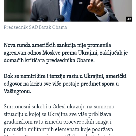
SPORT
INTERVJU
Predsednik SAD Barak Obama
Nova runda američkih sankcija nije promenila
agresivan odnos Moskve prema Ukrajini, zaključak je
domaćih kritičara predsednika Obame.
Dok se nemiri šire i tenzije rastu u Ukrajini, američki
odgovor na krizu sve više postaje predmet spora u
Vašingtonu.
Smrtonosni sukobi u Odesi ukazuju na sumornu
situaciju u kojoj se Ukrajina sve više približava
građanskom ratu između proevropskih snaga i
proruskih militantnih elemenata koje podržava