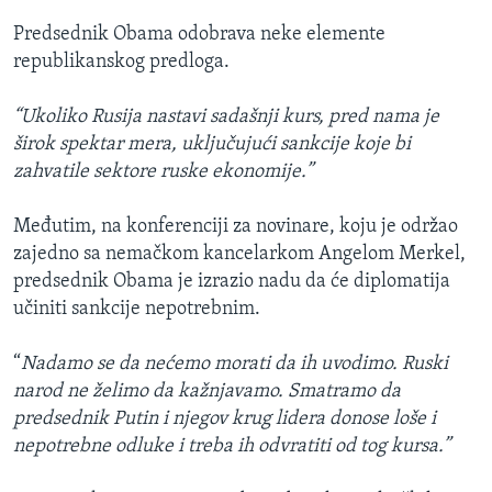
Predsednik Obama odobrava neke elemente
republikanskog predloga.
“Ukoliko Rusija nastavi sadašnji kurs, pred nama je
širok spektar mera, uključujući sankcije koje bi
zahvatile sektore ruske ekonomije.”
Međutim, na konferenciji za novinare, koju je održao
zajedno sa nemačkom kancelarkom Angelom Merkel,
predsednik Obama je izrazio nadu da će diplomatija
učiniti sankcije nepotrebnim.
“
Nadamo se da nećemo morati da ih uvodimo. Ruski
narod ne želimo da kažnjavamo. Smatramo da
predsednik Putin i njegov krug lidera donose loše i
nepotrebne odluke i treba ih odvratiti od tog kursa.”