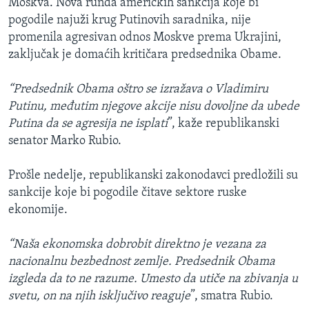
Moskva. Nova runda američkih sankcija koje bi
pogodile najuži krug Putinovih saradnika, nije
promenila agresivan odnos Moskve prema Ukrajini,
zaključak je domaćih kritičara predsednika Obame.
“Predsednik Obama oštro se izražava o Vladimiru
Putinu, međutim njegove akcije nisu dovoljne da ubede
Putina da se agresija ne isplati
”, kaže republikanski
senator Marko Rubio.
Prošle nedelje, republikanski zakonodavci predložili su
sankcije koje bi pogodile čitave sektore ruske
ekonomije.
“Naša ekonomska dobrobit direktno je vezana za
nacionalnu bezbednost zemlje. Predsednik Obama
izgleda da to ne razume. Umesto da utiče na zbivanja u
svetu, on na njih isključivo reaguje
”, smatra Rubio.