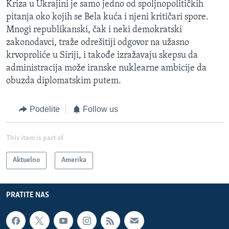
Kriza u Ukrajini je samo jedno od spoljnopolitičkih
pitanja oko kojih se Bela kuća i njeni kritičari spore.
Mnogi republikanski, čak i neki demokratski
zakonodavci, traže odrešitiji odgovor na užasno
krvoproliće u Siriji, i takođe izražavaju skepsu da
administracija može iranske nuklearne ambicije da
obuzda diplomatskim putem.
Podelite
Follow us
This item is part of
Aktuelno
Amerika
PRATITE NAS